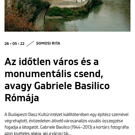
ENGLISH
26 • 05 • 22
SOMOSI RITA
Az időtlen város és a
monumentális csend,
avagy Gabriele Basilico
Rómája
A Budapesti Olasz Kultúrintézet kiállítóterében egy építész szemével
végrehajtott, évtizedeken átívelő városanalízis vizuális összegzése
fogadja a látogatót. Gabriele Basilico (1944–2013) a kortárs fotográfia
azon kivételes alakja, aki a városi táj…