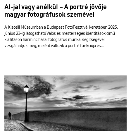
AI-jal vagy anélkül – A portré jövője
magyar fotográfusok szemével
A Kiscelli Múzeumban a Budapest FotóFesztivál keretében 2025.
június 23-ig látogatható Valós és mesterséges identitások című
kiállításon harminc hazai fotográfus munkái segítségével
vizsgálhatjuk meg, miként változik a portré funkciója és…