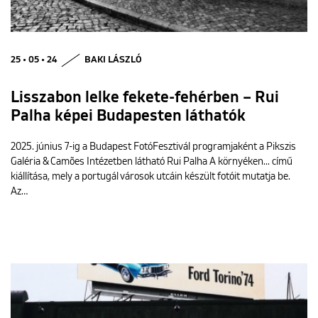
25 • 05 • 24
BAKI LÁSZLÓ
Lisszabon lelke fekete-fehérben – Rui
Palha képei Budapesten láthatók
2025. június 7-ig a Budapest FotóFesztivál programjaként a Pikszis
Galéria & Camões Intézetben látható Rui Palha A környéken... című
kiállítása, mely a portugál városok utcáin készült fotóit mutatja be.
Az…