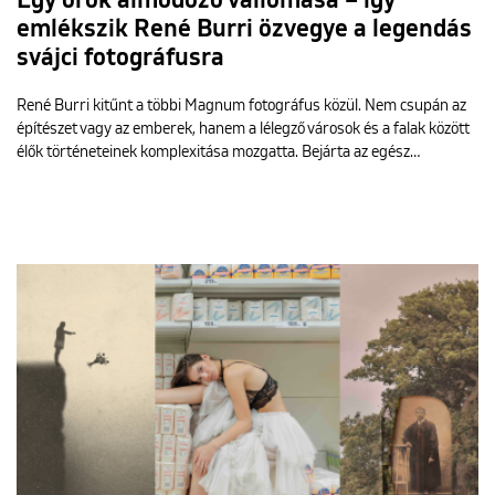
Egy örök álmodozó vallomása – így
emlékszik René Burri özvegye a legendás
svájci fotográfusra
René Burri kitűnt a többi Magnum fotográfus közül. Nem csupán az
építészet vagy az emberek, hanem a lélegző városok és a falak között
élők történeteinek komplexitása mozgatta. Bejárta az egész…