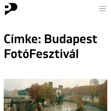
Hírek
Címke:
Budapest
Galéria
FotóFesztivál
Interjú
Esszé
Blog
Rólunk