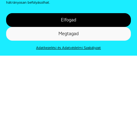
hátrányosan befolyásolhat.
Elfogad
Megtagad
Adatkezelési és Adatvédelmi Szabályzat
© Punkt 2019. Minden jog védve.