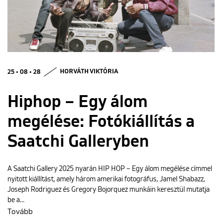
ENGLISH
25 • 08 • 28
HORVÁTH VIKTÓRIA
Hiphop – Egy álom
megélése: Fotókiállítás a
Saatchi Galleryben
A Saatchi Gallery 2025 nyarán HIP HOP – Egy álom megélése címmel
nyitott kiállítást, amely három amerikai fotográfus, Jamel Shabazz,
Joseph Rodriguez és Gregory Bojorquez munkáin keresztül mutatja
be a…
Tovább