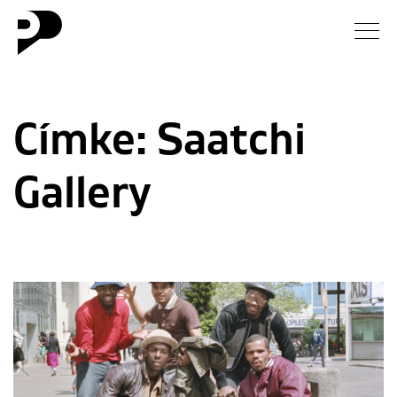
Hírek
Címke:
Saatchi
Galéria
Gallery
Interjú
Esszé
Blog
Rólunk