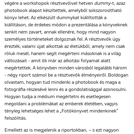
végére a workshopok résztvevőivel hetven
dummy
-t, azaz
photobook alapot készítettek, amelyből sokszorosítható
könyv lehet. Az elkészült dummykat kiállították a
kiállításon, de érdekes módon a prezentálása a könyveknek
senkit nem zavart, annak ellenére, hogy mind nagyon
személyes történeteket dolgoznak fel. A résztvevők úgy
érezték, valami újat alkottak az életükből, amely nem csak
róluk mesél, hanem segít megérteni másoknak is a világ
változásait - amit ők már az alkotási folyamat alatt
megértettek. A könyvben minden városból legalább három
- négy riport számol be a résztvevők élményeiről. Boldogan
olvastam, hogyan tud mindenki a photobook és maga a
fotográfia részesévé lenni és a gondolatisággal azonosulni.
Hogyan tudja a médium megértetni és esetlegesen
megoldani a problémákat az emberek életében, vagyis
tényleg lehetséges lehet a „Fotókönyvet mindenkinek”
felszólítás.
Emellett az is megjelenik a riportokban, – s ezt nagyon