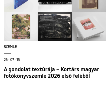
SZEMLE
26 • 07 • 15
A gondolat textúrája – Kortárs magyar
fotókönyvszemle 2026 első feléből