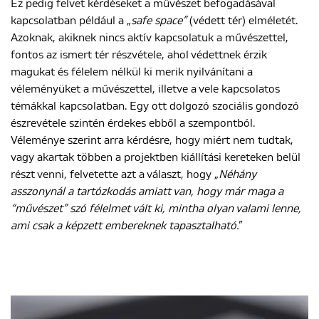
Ez pedig felvet kérdéseket a művészet befogadásával
kapcsolatban például a „
safe space”
(védett tér) elméletét.
Azoknak, akiknek nincs aktív kapcsolatuk a művészettel,
fontos az ismert tér részvétele, ahol védettnek érzik
magukat és félelem nélkül ki merik nyilvánítani a
véleményüket a művészettel, illetve a vele kapcsolatos
témákkal kapcsolatban. Egy ott dolgozó szociális gondozó
észrevétele szintén érdekes ebből a szempontból.
Véleménye szerint arra kérdésre, hogy miért nem tudtak,
vagy akartak többen a projektben kiállítási kereteken belül
részt venni, felvetette azt a választ, hogy „
Néhány
asszonynál a tartózkodás amiatt van, hogy már maga a
“művészet” szó félelmet vált ki, mintha olyan valami lenne,
ami csak a képzett embereknek tapasztalható.
”