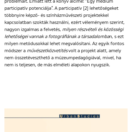
problémáit. Emiatt lett a könyv alcíme: “Egy médium
participatív potenciálja”. A participatív [2] lehetőségeket
többnyire képző- és színházművészeti projektekkel
kapcsolatban szokták használni, ezért véleményem szerint,
nagyon izgalmas a felvetés,
milyen részvételi és közösségi
lehetőségei vannak a fotográfiának a társadalomba
n, s ezt
milyen metódusokkal lehet megvalósítani. Az egyik fontos
módszer a
művészetközvetítés
volt a projekt alatt, amely
nem összetéveszthető a múzeumpedagógiával, mivel, ha
nem is teljesen, de más elméleti alapokon nyugszik.