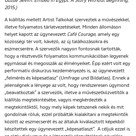
Gözde Sevim: Embed in Egypt. A Story Without Beginning,
2015.)
A kiállítás mellett Artist Talkokat szerveztek a művészekkel,
illetve folyamatos tárlatvezetéseket. Minden állomáson
helyet kapott az úgynevezett
Café Courage
, amely egy
közösségi tér volt, kávézó, az új találkozásokra és
eszmecserére. A szervezők nagyon fontosnak tartották,
hogy a résztvevők folyamatos kommunikációban legyenek
egymással és megosszák az élményeiket. Épp ezért volt egy
performatív diskurzus kezdeményezés is, az úgynevezett
„felmérés és képesatlasz” (Umfrage und Bildatlas). Ennek a
jelenségnek a lényege az volt, hogy rendszeresen úgymond
„beavatkoztak” a szervezők, illetve a művészetközvetítők a
kiállítás megtekintésébe, vagyis megkérdezték a
megtekintőktől, hogy mely képek tetszenek nekik és mit
gondolnak róluk, ezzel próbálták kialakítani a megtekintők
között az eszmecserét és az általuk kiválasztott képekből
készítettek egy úgynevezett „képesatlaszt”. A céljuk ezzel is