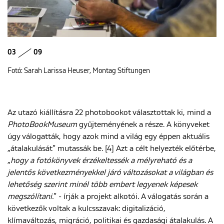
03
09
Fotó: Sarah Larissa Heuser, Montag Stiftungen
Az utazó kiállításra 22 photobookot választottak ki, mind a
PhotoBookMuseum
gyűjteményének a része. A könyveket
úgy válogatták, hogy azok mind a világ egy éppen aktuális
„átalakulását” mutassák be. [4] Azt a célt helyezték előtérbe,
„
hogy a fotókönyvek érzékeltessék a mélyreható és a
jelentős következményekkel járó változásokat a világban és
lehetőség szerint minél több embert legyenek képesek
megszólítani.
” - írják a projekt alkotói. A válogatás során a
következők voltak a kulcsszavak: digitalizáció,
klímaváltozás, migráció, politikai és gazdasági átalakulás. A