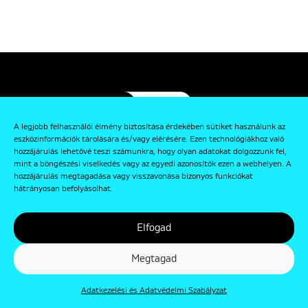
A legjobb felhasználói élmény biztosítása érdekében sütiket használunk az
eszközinformációk tárolására és/vagy elérésére. Ezen technológiákhoz való
© Punkt 2019. Minden jog védve.
hozzájárulás lehetővé teszi számunkra, hogy olyan adatokat dolgozzunk fel,
mint a böngészési viselkedés vagy az egyedi azonosítók ezen a webhelyen. A
hozzájárulás megtagadása vagy visszavonása bizonyos funkciókat
hátrányosan befolyásolhat.
Elfogad
Rólunk
Megtagad
Kapcsolat
Adatkezelési és Adatvédelmi Szabályzat
Adatkezelési és Adatvédelmi Szabályzat