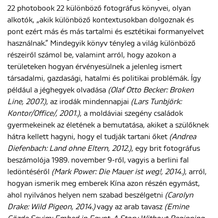
22 photobook 22 különböző fotográfus könyvei, olyan
alkotók, „akik különböző kontextusokban dolgoznak és
pont ezért más és más tartalmi és esztétikai formanyelvet
használnak.” Mindegyik könyv tényleg a világ különböző
részeiről számol be, valamint arról, hogy azokon a
területeken hogyan érvényesülnek a jelenleg ismert
társadalmi, gazdasági, hatalmi és politikai problémák. Így
például a jéghegyek olvadása
(Olaf Otto Becker: Broken
Line, 2007.)
, az irodák mindennapjai
(Lars Tunbjörk:
Kontor/Office/, 2001.)
, a moldáviai szegény családok
gyermekeinek az életének a bemutatása, akiket a szülőknek
hátra kellett hagyni, hogy el tudják tartani őket
(Andrea
Diefenbach: Land ohne Eltern, 2012.)
, egy brit fotográfus
beszámolója 1989. november 9-ről, vagyis a berlini fal
ledöntéséről
(Mark Power: Die Mauer ist weg!, 2014.)
, arról,
hogyan ismerik meg emberek Kína azon részén egymást,
ahol nyilvános helyen nem szabad beszélgetni
(Carolyn
Drake: Wild Pigeon, 2014.)
vagy az arab tavasz
(Emine