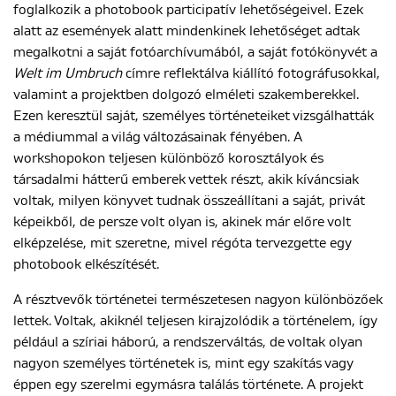
foglalkozik a photobook participatív lehetőségeivel. Ezek
alatt az események alatt mindenkinek lehetőséget adtak
megalkotni a saját fotóarchívumából, a saját fotókönyvét a
Welt im Umbruch
címre reflektálva kiállító fotográfusokkal,
valamint a projektben dolgozó elméleti szakemberekkel.
Ezen keresztül saját, személyes történeteiket vizsgálhatták
a médiummal a világ változásainak fényében. A
workshopokon teljesen különböző korosztályok és
társadalmi hátterű emberek vettek részt, akik kíváncsiak
voltak, milyen könyvet tudnak összeállítani a saját, privát
képeikből, de persze volt olyan is, akinek már előre volt
elképzelése, mit szeretne, mivel régóta tervezgette egy
photobook elkészítését.
A résztvevők történetei természetesen nagyon különbözőek
lettek. Voltak, akiknél teljesen kirajzolódik a történelem, így
például a szíriai háború, a rendszerváltás, de voltak olyan
nagyon személyes történetek is, mint egy szakítás vagy
éppen egy szerelmi egymásra találás története. A projekt