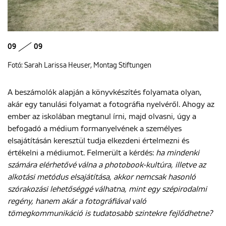
09
09
Fotó: Sarah Larissa Heuser, Montag Stiftungen
A beszámolók alapján a könyvkészítés folyamata olyan,
akár egy tanulási folyamat a fotográfia nyelvéről. Ahogy az
ember az iskolában megtanul írni, majd olvasni, úgy a
befogadó a médium formanyelvének a személyes
elsajátításán keresztül tudja elkezdeni értelmezni és
értékelni a médiumot. Felmerült a kérdés:
ha mindenki
számára elérhetővé válna a photobook-kultúra, illetve az
alkotási metódus elsajátítása, akkor nemcsak hasonló
szórakozási lehetőséggé válhatna, mint egy szépirodalmi
regény, hanem akár a fotográfiával való
tömegkommunikáció is tudatosabb szintekre fejlődhetne?