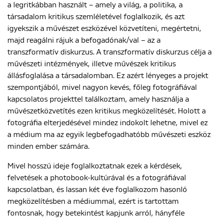
a legritkábban használt – amely a világ, a politika, a
társadalom kritikus szemléletével foglalkozik, és azt
igyekszik a művészet eszközével közvetíteni, megértetni,
majd reagálni rájuk a befogadónak/val – az a
transzformatív diskurzus. A transzformatív diskurzus célja a
művészeti intézmények, illetve művészek kritikus
állásfoglalása a társadalomban. Ez azért lényeges a projekt
szempontjából, mivel nagyon kevés, főleg fotográfiával
kapcsolatos projekttel találkoztam, amely használja a
művészetközvetítés ezen kritikus megközelítését. Holott a
fotográfia elterjedésével mindez indokolt lehetne, mivel ez
a médium ma az egyik legbefogadhatóbb művészeti eszköz
minden ember számára.
Mivel hosszú ideje foglalkoztatnak ezek a kérdések,
felvetések a photobook-kultúrával és a fotográfiával
kapcsolatban, és lassan két éve foglalkozom hasonló
megközelítésben a médiummal, ezért is tartottam
fontosnak, hogy betekintést kapjunk arról, hányféle