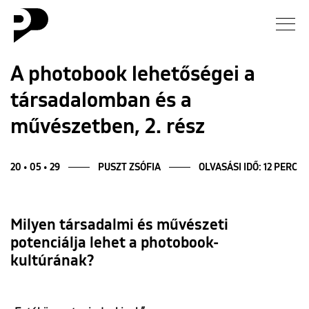
Hírek
A photobook lehetőségei a
társadalomban és a
Galéria
művészetben, 2. rész
Interjú
20 • 05 • 29
PUSZT ZSÓFIA
OLVASÁSI IDŐ: 12 PERC
Esszé
Blog
Milyen társadalmi és művészeti
potenciálja lehet a photobook-
Rólunk
kultúrának?