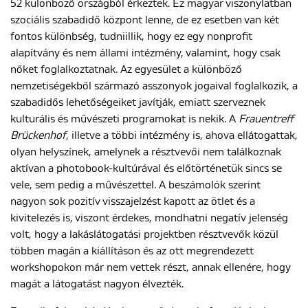
52 különböző országból érkeztek. Ez magyar viszonylatban
szociális szabadidő központ lenne, de ez esetben van két
fontos különbség, tudniillik, hogy ez egy nonprofit
alapítvány és nem állami intézmény, valamint, hogy csak
nőket foglalkoztatnak. Az egyesület a különböző
nemzetiségekből származó asszonyok jogaival foglalkozik, a
szabadidős lehetőségeiket javítják, emiatt szerveznek
kulturális és művészeti programokat is nekik. A
Frauentreff
Brückenhof
, illetve a többi intézmény is, ahova ellátogattak,
olyan helyszínek, amelynek a résztvevői nem találkoznak
aktívan a photobook-kultúrával és előtörténetük sincs se
vele, sem pedig a művészettel. A beszámolók szerint
nagyon sok pozitív visszajelzést kapott az ötlet és a
kivitelezés is, viszont érdekes, mondhatni negatív jelenség
volt, hogy a lakáslátogatási projektben résztvevők közül
többen magán a kiállításon és az ott megrendezett
workshopokon már nem vettek részt, annak ellenére, hogy
magát a látogatást nagyon élvezték.