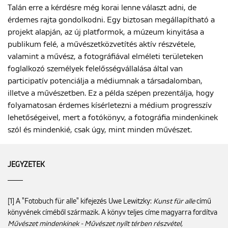
Talán erre a kérdésre még korai lenne választ adni, de
érdemes rajta gondolkodni. Egy biztosan megállapítható a
projekt alapján, az új platformok, a múzeum kinyitása a
publikum felé, a művészetközvetítés aktív részvétele,
valamint a művész, a fotográfiával elméleti területeken
foglalkozó személyek felelősségvállalása által van
participatív potenciálja a médiumnak a társadalomban,
illetve a művészetben. Ez a példa szépen prezentálja, hogy
folyamatosan érdemes kísérletezni a médium progresszív
lehetőségeivel, mert a fotókönyv, a fotográfia mindenkinek
szól és mindenkié, csak úgy, mint minden művészet.
JEGYZETEK
[1] A "Fotobuch für alle" kifejezés Uwe Lewitzky:
Kunst für alle
című
könyvének címéből származik. A könyv teljes címe magyarra fordítva
Művészet mindenkinek - Művészet nyílt térben részvétel,