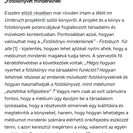
„Fotókönyvet mindenkinek”
Esszém
előző részében
már röviden írtam a
Welt im
ENGLISH
Umbruch
projektről szóló könyvről. A projekt és a könyv a
fotókönyvek potenciáljával foglalkozott társadalmi és
művészeti kontextusban. Pontosabban azzal, hogyan
valósulhat meg a „
Fotókönyv mindenkinek” - Fotobuch
für
alle
[1] - kijelentés, hogyan lehet ajtókat nyitni afelé, hogy a
médiumot mindenki magáévá tudja tenni. A szervezők fő
kérdésfelvetései a következőek voltak: „
Mégis hogyan
nyerhet a fotókönyv ma társadalmi funkciót? Hogyan
lehetnek részesei az emberek művészeti fotókönyveknek és
hogyan használhatják a fotókönyvet, mint médiumot
„esztétikai kifejezésre” ?
" Vagyis nem csak az volt számukra
fontos, hogy a médium úgy épüljön be a társadalom
szokásaiba, hogy a résztvevők elmennek egy kiállításra és
megtekintik a könyveket, hanem, hogy hogyan lehetséges a
médiumot mindenki számára elérhető önkifejezési eszközzé
tenni, s azon keresztül megérteni a világ, valamint az egyén