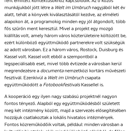
fent említett kontextusokhoz kapcsolódik. Az ő közös
munkájukból jött létre a
Welt im Umbruch
nagyjából két év
alatt, tehát a könyvek kiválasztásától kezdve, az elméleti
alapokon át, a programokig minden egy jól átgondolt, több
fős szűrőn ment keresztül. Mivel a projekt egy mozgó
kiállítás volt, amely három város közterületeire költözött be,
ezért különböző együttműködő partnerekre volt szükségük
az adott városban. Ez a három város, Rostock, Duisburg és
Kassel volt. Kassel volt ebből a szempontból a
legspeciálisabb eset, mivel több évtizede a városban kerül
megrendezésre a
documenta
nemzetközi kortárs művészeti
fesztivál. Ezenkívül a
Welt im Umbruch
csapata
együttműködött a
Fotobookfestivals
Kassellel is.
A kooperáció egy ilyen nagy szabású projektnél nagyon
fontos tényező. Alapból egy együttműködésből született
meg két intézmény között, majd a szervezés elősegítésében
hozzájuk csatlakoztak a lokális hivatalos intézmények.
Fontos közreműködőik voltak, például: minden városban a