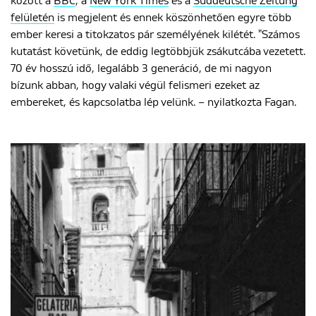
között a
BBC
, a
New York Times
és a
Süddeutsche Zeitung
felületén
is megjelent és ennek köszönhetően egyre több
ember keresi a titokzatos pár személyének kilétét. "Számos
kutatást követünk, de eddig legtöbbjük zsákutcába vezetett.
70 év hosszú idő, legalább 3 generáció, de mi nagyon
bízunk abban, hogy valaki végül felismeri ezeket az
embereket, és kapcsolatba lép velünk. – nyilatkozta Fagan.