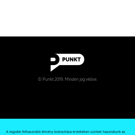
© Punkt 2019. Minden jog védve.
Rólunk
A legjobb felhasználói élmény biztosítása érdekében sütiket használunk az
Kapcsolat