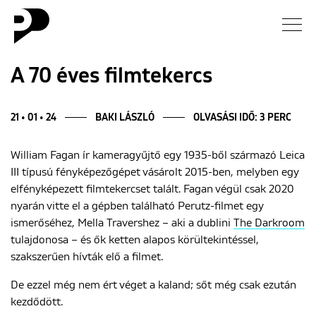
Hírek
A 70 éves filmtekercs
Galéria
21 • 01 • 24
BAKI LÁSZLÓ
OLVASÁSI IDŐ: 3 PERC
Interjú
William Fagan ír kameragyűjtő egy 1935-ből származó Leica
III típusú fényképezőgépet vásárolt 2015-ben, melyben egy
Esszé
elfényképezett filmtekercset talált. Fagan végül csak 2020
nyarán vitte el a gépben található Perutz-filmet egy
Blog
ismerőséhez, Mella Travershez – aki a dublini
The Darkroom
tulajdonosa – és ők ketten alapos körültekintéssel,
szakszerűen hívták elő a filmet.
Rólunk
De ezzel még nem ért véget a kaland; sőt még csak ezután
kezdődött.