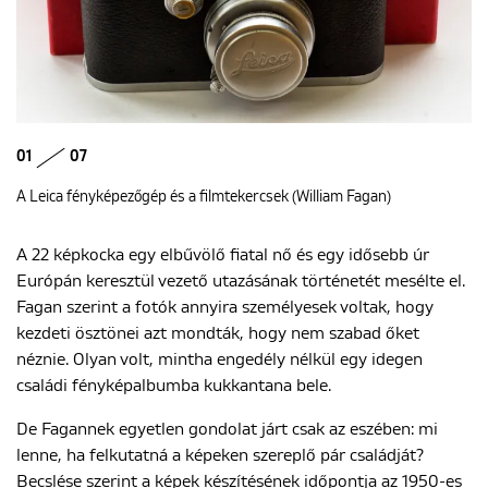
01
07
A Leica fényképezőgép és a filmtekercsek (William Fagan)
A 22 képkocka egy elbűvölő fiatal nő és egy idősebb úr
Európán keresztül vezető utazásának történetét mesélte el.
Fagan szerint a fotók annyira személyesek voltak, hogy
kezdeti ösztönei azt mondták, hogy nem szabad őket
néznie. Olyan volt, mintha engedély nélkül egy idegen
családi fényképalbumba kukkantana bele.
De Fagannek egyetlen gondolat járt csak az eszében: mi
lenne, ha felkutatná a képeken szereplő pár családját?
Becslése szerint a képek készítésének időpontja az 1950-es