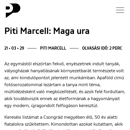
Hírek
Piti Marcell: Maga ura
Galéria
21 • 03 • 29
PITI MARCELL
OLVASÁSI IDŐ: 2 PERC
Interjú
Az egymástól elszórtan fekvő, enyészetnek indult tanyák,
vályogházak hanyatlásának környezetbarát természete volt
Esszé
az, ami kiindulópontot jelentett munkámban. Apaföld című
fotósorozatommal lezártam a tanya mint téma,
Blog
múltidézésként való megközelítését, és azok felé fordultam,
akik továbbviszik ennek az életformának a hagyományait
egy modern, újragondolt felfogáson keresztül.
Rólunk
Keresési listámat a Csongrád megyében élő, 50 év alatti
fiatalokra szűkítettem. Kimondottan azokat kutattam, akik