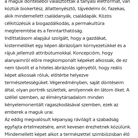
a maguk döntéséből választották a tanyasi életformát, van
köztük biokertész, állattenyésztő, tájvédelmi őr, fazekas,
akik mindemellett családanyák, családapák. Közös
ENGLISH
célkitűzésük a biogazdálkodás, a permakultúra
megteremtése és a fenntarthatóság.
Indíttatásom alapjául szolgált, hogy a gazdákat,
kistermelőket egy képen ábrázoljam környezetükkel és a
rájuk jellemző attribútumokkal. Koncepcióm, hogy
alanyaimról előre megkomponált képeket alkossak, de ez
nem távolít el a hiteles ábrázolás igényétől, hogy reális
képet alkossak róluk, előtérbe helyezve
természetességüket. Végeredményben, saját döntéseim
által, olyan portrék születtek, amilyennek én látom őket. A
széllel szemben, az élménytársadalom minden
kényelemorientált ragaszkodásával szemben, ezek az
emberek a maguk urai.
Az eddig megvalósult képanyag rávilágít a szabadság
egyfajta értelmezésére, amit kevesen érezhetnek közülünk.
Mindemellett képet alkot a természettel szimbiózisban élő