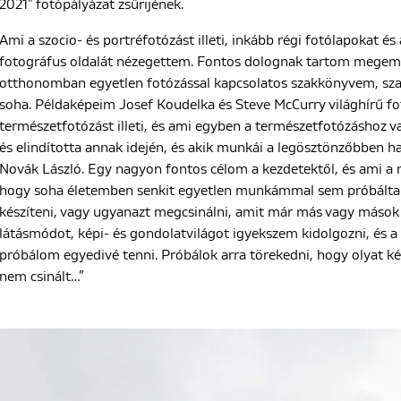
2021" fotópályázat zsűrijének.
Ami a szocio- és portréfotózást illeti, inkább régi fotólapokat é
fotográfus oldalát nézegettem. Fontos dolognak tartom megemlít
otthonomban egyetlen fotózással kapcsolatos szakkönyvem, szak
soha. Példaképeim Josef Koudelka és Steve McCurry világhírű f
természetfotózást illeti, és ami egyben a természetfotózáshoz
és elindította annak idején, és akik munkái a legösztönzőbben h
Novák László. Egy nagyon fontos célom a kezdetektől, és ami a 
hogy soha életemben senkit egyetlen munkámmal sem próbálta
készíteni, vagy ugyanazt megcsinálni, amit már más vagy mások 
látásmódot, képi- és gondolatvilágot igyekszem kidolgozni, és a 
próbálom egyedivé tenni. Próbálok arra törekedni, hogy olyat k
nem csinált…”