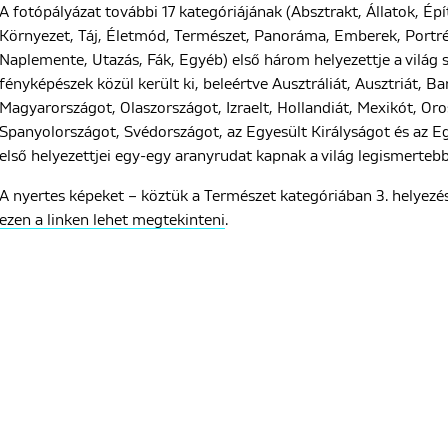
A fotópályázat további 17 kategóriájának (Absztrakt, Állatok, Épí
Környezet, Táj, Életmód, Természet, Panoráma, Emberek, Portré,
Naplemente, Utazás, Fák, Egyéb) első három helyezettje a világ
fényképészek közül került ki, beleértve Ausztráliát, Ausztriát, B
Magyarországot, Olaszországot, Izraelt, Hollandiát, Mexikót, Or
Spanyolországot, Svédországot, az Egyesült Királyságot és az Eg
első helyezettjei egy-egy aranyrudat kapnak a világ legismerte
A nyertes képeket – köztük a Természet kategóriában 3. helyezés
ezen a linken lehet megtekinteni
.