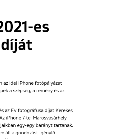
2021-es
díját
n az idei iPhone fotópályázat
épek a szépség, a remény és az
és az Év fotográfusa díjat
Kerekes
Az iPhone 7-tel Marosvásárhely
arjaikban egy-egy bárányt tartanak.
en áll a gondozást igénylő