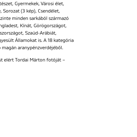
tészet, Gyermekek, Városi élet,
 Sorozat (3 kép), Csendélet,
 szinte minden sarkából származó
angladest, Kínát, Görögországot,
oszországot, Szaúd-Arábiát,
yesült Államokat is. A 18 kategória
bb magán aranypénzverdéjéből.
t elért Tordai Márton fotóját –