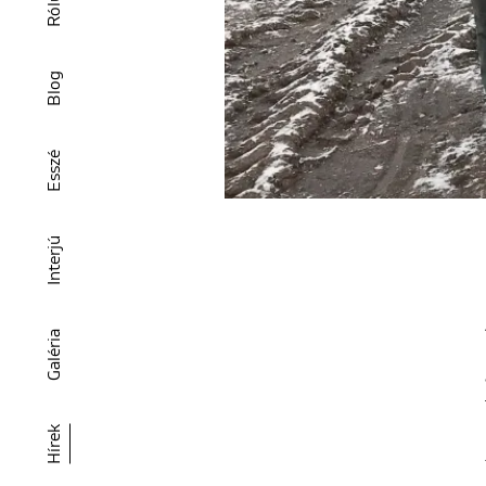
Rólunk
Blog
Esszé
Interjú
Galéria
Hírek