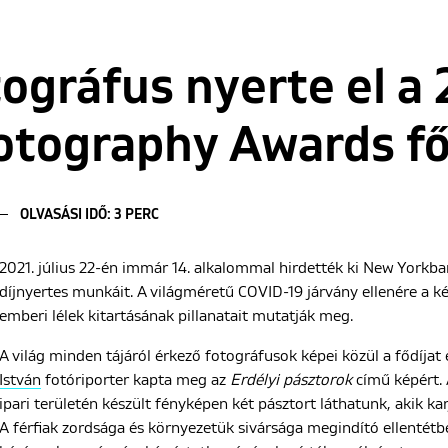
ográfus nyerte el a 
tography Awards fő
OLVASÁSI IDŐ: 3 PERC
2021. július 22-én immár 14. alkalommal hirdették ki New Yorkba
díjnyertes munkáit. A világméretű COVID-19 járvány ellenére a k
emberi lélek kitartásának pillanatait mutatják meg.
A világ minden tájáról érkező fotográfusok képei közül a fődíjat 
István
fotóriporter kapta meg az
Erdélyi pásztorok
című képért. 
ipari területén készült fényképen két pásztort láthatunk, akik k
A férfiak zordsága és környezetük sivársága megindító ellentétb