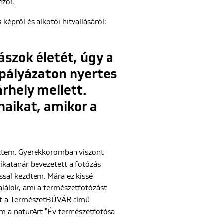
ezői.
képről és alkotói hitvallásáról:
ászok életét, úgy a
ópályázaton nyertes
rhely mellett.
haikat, amikor a
ztem. Gyerekkoromban viszont
ikatanár bevezetett a fotózás
ssal kezdtem. Mára ez kissé
alálok, ami a természetfotózást
eket a TermészetBÚVÁR című
am a naturArt "Év természetfotósa