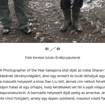
01
01
Fotó: Kerekes István: Erdélyi pásztorok
A Photographer of the Year kategória első díját az indiai Shara
képének látványvilágáért, ahol egy embert és lovát láthatjuk egy
a második helyezett a kínai Dan Liu lett, akinek cím nélküli felvé
tájon halad át egy űrhajós, mely kérdéseket vet fel a saját világu
kapcsolatunkról. A harmadik helyezett díját pedig az amerikai J
Air
című fotójáért, amely egy éppen szökkenő, maszkot viselő fia