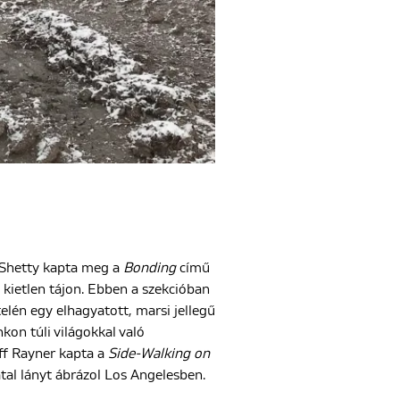
n Shetty kapta meg a
Bonding
című
 kietlen tájon. Ebben a szekcióban
telén egy elhagyatott, marsi jellegű
nkon túli világokkal való
eff Rayner kapta a
Side-Walking on
tal lányt ábrázol Los Angelesben.