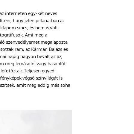
s az interneten egy-két neves
eni, hogy jelen pillanatban az
lapom sincs, és nem is volt
otográfusok. Ami meg a
 való szenvedélyemet megalapozta
atottak rám, az Kármán Balázs és
mai napig nagyon bevált az az,
m meg lemásolni vagy hasonlót
lefotóztak. Teljesen egyedi
fényképek végső színvilágát is
észítsek, amit még eddig más soha