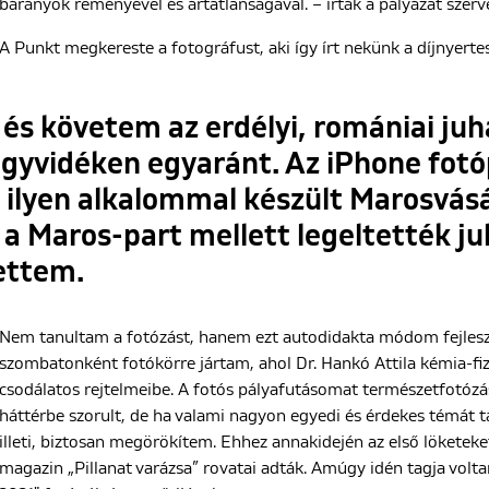
bárányok reményével és ártatlanságával. – írták a pályázat szerv
A Punkt megkereste a fotográfust, aki így írt nekünk a díjnyertes 
és követem az erdélyi, romániai juh
egyvidéken egyaránt. Az iPhone fot
 ilyen alkalommal készült Marosvásá
a Maros-part mellett legeltették ju
ettem.
Nem tanultam a fotózást, hanem ezt autodidakta módom fejles
szombatonként fotókörre jártam, ahol Dr. Hankó Attila kémia-fiz
csodálatos rejtelmeibe. A fotós pályafutásomat természetfotózá
háttérbe szorult, de ha valami nagyon egyedi és érdekes témát t
illeti, biztosan megörökítem. Ehhez annakidején az első löket
magazin „Pillanat varázsa” rovatai adták. Amúgy idén tagja volt