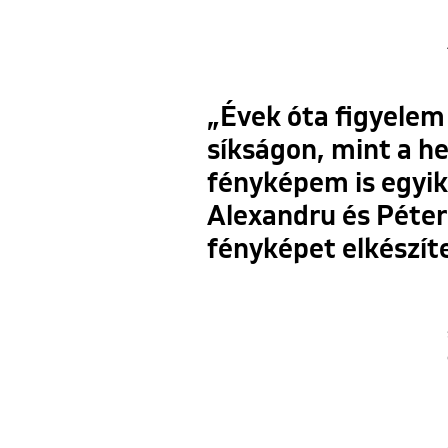
„Évek óta figyelem 
síkságon, mint a h
fényképem is egyik
Alexandru és Péter 
fényképet elkészít