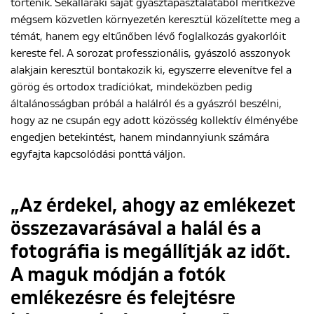
történik. Sekallaraki saját gyásztapasztalatából merítkezve
mégsem közvetlen környezetén keresztül közelítette meg a
témát, hanem egy eltűnőben lévő foglalkozás gyakorlóit
kereste fel. A sorozat professzionális, gyászoló asszonyok
alakjain keresztül bontakozik ki, egyszerre elevenítve fel a
görög és ortodox tradíciókat, mindeközben pedig
általánosságban próbál a halálról és a gyászról beszélni,
hogy az ne csupán egy adott közösség kollektív élményébe
engedjen betekintést, hanem mindannyiunk számára
egyfajta kapcsolódási ponttá váljon.
„Az érdekel, ahogy az emlékezet
összezavarásával a halál és a
fotográfia is megállítják az időt.
A maguk módján a fotók
emlékezésre és felejtésre