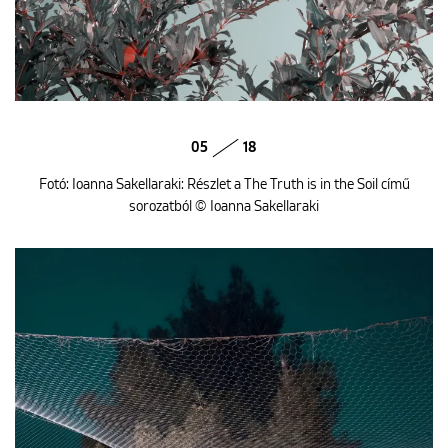
05
18
Fotó: Ioanna Sakellaraki: Részlet a The Truth is in the Soil című
sorozatból © Ioanna Sakellaraki