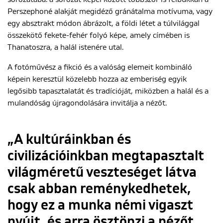
Perszephoné alakját megidéző gránátalma motívuma, vagy
egy absztrakt módon ábrázolt, a földi létet a túlvilággal
összekötő fekete-fehér folyó képe, amely címében is
Thanatoszra, a halál istenére utal.
A fotóművész a fikció és a valóság elemeit kombináló
képein keresztül közelebb hozza az emberiség egyik
legősibb tapasztalatát és tradícióját, miközben a halál és a
mulandóság újragondolására invitálja a nézőt.
„A kultúráinkban és
civilizációinkban megtapasztalt
világméretű veszteséget látva
csak abban reménykedhetek,
hogy ez a munka némi vigaszt
nyújt, és arra ösztönzi a nézőt,