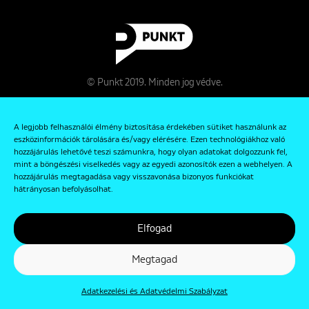
© Punkt 2019. Minden jog védve.
A legjobb felhasználói élmény biztosítása érdekében sütiket használunk az
eszközinformációk tárolására és/vagy elérésére. Ezen technológiákhoz való
hozzájárulás lehetővé teszi számunkra, hogy olyan adatokat dolgozzunk fel,
mint a böngészési viselkedés vagy az egyedi azonosítók ezen a webhelyen. A
hozzájárulás megtagadása vagy visszavonása bizonyos funkciókat
Rólunk
hátrányosan befolyásolhat.
Kapcsolat
Elfogad
Adatkezelési és Adatvédelmi Szabályzat
Megtagad
Adatkezelési és Adatvédelmi Szabályzat