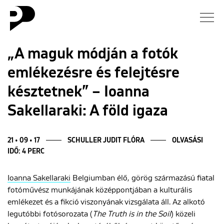
Hírek
„A maguk módján a fotók
emlékezésre és felejtésre
Galéria
késztetnek” – Ioanna
Interjú
Sakellaraki: A föld igaza
Esszé
21 • 09 • 17
SCHULLER JUDIT FLÓRA
OLVASÁSI
IDŐ: 4 PERC
Blog
Ioanna Sakellaraki
Belgiumban élő, görög származású fiatal
Rólunk
fotóművész munkájának középpontjában a kulturális
emlékezet és a fikció viszonyának vizsgálata áll. Az alkotó
legutóbbi fotósorozata (
The Truth is in the Soil
) közeli