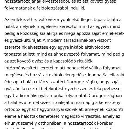
hozzátartozójának elvesztéséből, és az azt követő gyász
folyamatának a feldolgozásából indul ki.
ENGLISH
Az emlékezethez való viszonyunk elsődleges tapasztalata a
halál, amelynek megélésén keresztül mind az egyén, mind
pedig a közösség kialakítja és megalapozza saját emlékezet-
és gyászkultúráját. A modern társadalmakban viszont
szeretteink elvesztése egy egyre inkább eltávolodott
tapasztalat lett: mind az ahhoz vezető folyamat, mind pedig
az azt követő gyász és a kapcsolódó rituálék
intézményesített keretei miatt nehezebbé válik a folyamat
megélése és hozzátartozóink elengedése. Ioanna Sakellaraki
édesapja halála után visszatért Görögországba, hogy saját
gyászán keresztül betekintést nyerhessen és leképezhesse
egy tradicionális gyászmunka folyamatát. Görögországban
a halál és a temetkezés rituáléját a mai napig a keresztény
ortodox egyház hagyományai szövik át, amelynek központi
eleme a halottak temetését megelőző virrasztás, amely az
elhunyt személy otthonában, a hozzátartozók körében