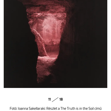
11
18
Fotó: Ioanna Sakellaraki: Részlet a The Truth is in the Soil című