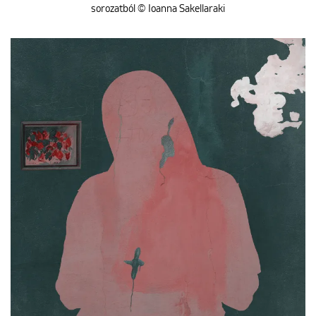
sorozatból © Ioanna Sakellaraki