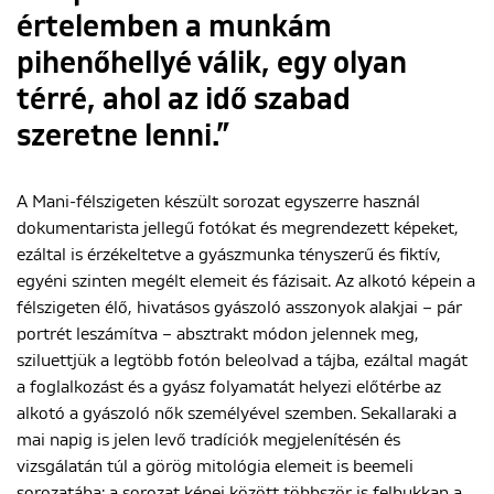
értelemben a munkám
pihenőhellyé válik, egy olyan
térré, ahol az idő szabad
szeretne lenni.”
A Mani-félszigeten készült sorozat egyszerre használ
dokumentarista jellegű fotókat és megrendezett képeket,
ezáltal is érzékeltetve a gyászmunka tényszerű és fiktív,
egyéni szinten megélt elemeit és fázisait. Az alkotó képein a
félszigeten élő, hivatásos gyászoló asszonyok alakjai – pár
portrét leszámítva – absztrakt módon jelennek meg,
sziluettjük a legtöbb fotón beleolvad a tájba, ezáltal magát
a foglalkozást és a gyász folyamatát helyezi előtérbe az
alkotó a gyászoló nők személyével szemben. Sekallaraki a
mai napig is jelen levő tradíciók megjelenítésén és
vizsgálatán túl a görög mitológia elemeit is beemeli
sorozatába: a sorozat képei között többször is felbukkan a