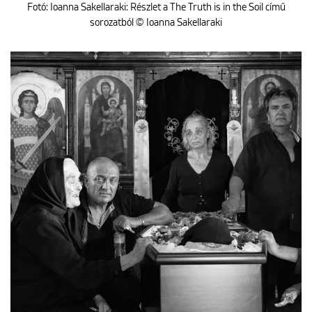
Fotó: Ioanna Sakellaraki: Részlet a The Truth is in the Soil című
sorozatból © Ioanna Sakellaraki