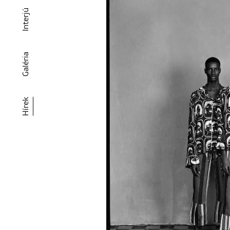
Interjú
Galéria
Hírek