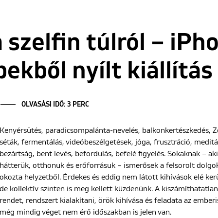
 szelfin túlról – iPh
ekből nyílt kiállítá
OLVASÁSI IDŐ: 3 PERC
Kenyérsütés, paradicsompalánta-nevelés, balkonkertészkedés,
séták, fermentálás, videóbeszélgetések, jóga, frusztráció, meditá
bezártság, bent levés, befordulás, befelé figyelés. Sokaknak – a
hátterük, otthonuk és erőforrásuk – ismerősek a felsorolt dolg
okozta helyzetből. Érdekes és eddig nem látott kihívások elé ker
de kollektív szinten is meg kellett küzdenünk. A kiszámíthatatl
rendet, rendszert kialakítani, örök kihívása és feladata az emb
még mindig véget nem érő időszakban is jelen van.