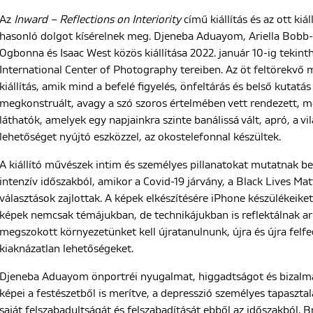
Az
Inward – Reflections on Interiority
című kiállítás és az ott ki
hasonló dolgot kísérelnek meg. Djeneba Aduayom, Ariella Bobb-
Ogbonna és Isaac West közös kiállítása 2022. január 10-ig tekin
International Center of Photography tereiben. Az öt feltörekvő m
kiállítás, amik mind a befelé figyelés, önfeltárás és belső kutat
megkonstruált, avagy a szó szoros értelmében vett rendezett, 
láthatók, amelyek egy napjainkra szinte banálissá vált, apró, a v
lehetőséget nyújtó eszközzel, az okostelefonnal készültek.
A kiállító művészek intim és személyes pillanatokat mutatnak be
intenzív időszakból, amikor a Covid-19 járvány, a Black Lives M
választások zajlottak. A képek elkészítésére iPhone készülékeiket
képek nemcsak témájukban, de technikájukban is reflektálnak ar
megszokott környezetünket kell újratanulnunk, újra és újra felf
kiaknázatlan lehetőségeket.
Djeneba Aduayom önportréi nyugalmat, higgadtságot és bizalmat
képei a festészetből is merítve, a depresszió személyes tapaszta
saját felszabadultságát és felszabadítását ebből az időszakból. 