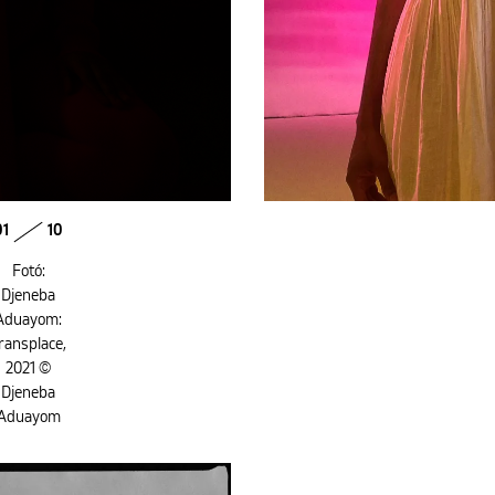
01
10
Fotó:
Djeneba
Aduayom:
ransplace,
2021 ©
Djeneba
Aduayom