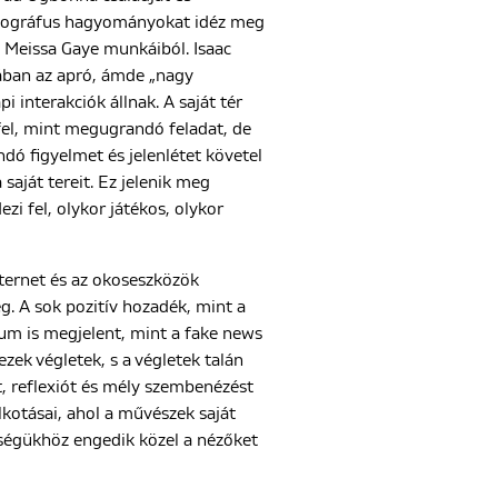
fotográfus hagyományokat idéz meg
y Meissa Gaye munkáiból. Isaac
jában az apró, ámde „nagy
 interakciók állnak. A saját tér
fel, mint megugrandó feladat, de
ndó figyelmet és jelenlétet követel
aját tereit. Ez jelenik meg
ezi fel, olykor játékos, olykor
nternet és az okoseszközök
. A sok pozitív hozadék, mint a
vum is megjelent, mint a fake news
zek végletek, s a végletek talán
 reflexiót és mély szembenézést
alkotásai, ahol a művészek saját
kségükhöz engedik közel a nézőket