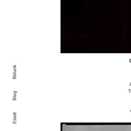
Rólunk
T
Blog
Esszé