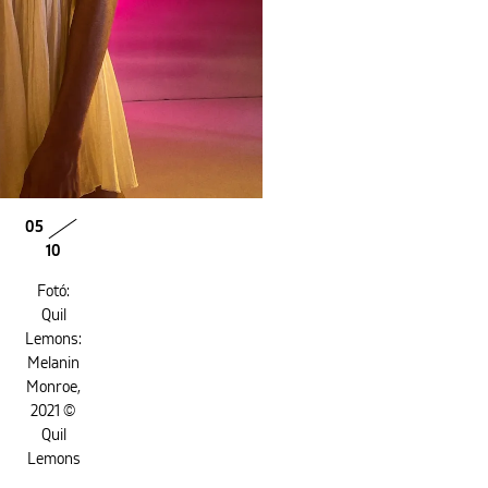
05
10
Fotó:
Quil
Lemons:
Melanin
Monroe,
2021 ©
Quil
Lemons