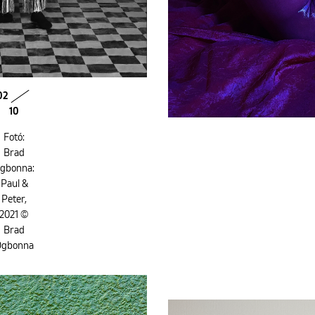
02
10
Fotó:
Brad
gbonna:
Paul &
Peter,
2021 ©
Brad
Ogbonna