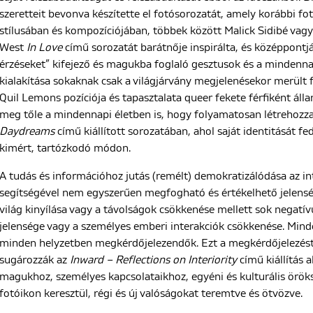
szeretteit bevonva készítette el fotósorozatát, amely korábbi 
stílusában és kompozíciójában, többek között Malick Sidibé vag
West
In Love
című sorozatát barátnője inspirálta, és középpont
érzéseket” kifejező és magukba foglaló gesztusok és a mindennapi
kialakítása sokaknak csak a világjárvány megjelenésekor merült 
Quil Lemons pozíciója és tapasztalata queer fekete férfiként álla
meg tőle a mindennapi életben is, hogy folyamatosan létrehozza s
Daydreams
című kiállított sorozatában, ahol saját identitását fed
kimért, tartózkodó módon.
A tudás és információhoz jutás (remélt) demokratizálódása az i
segítségével nem egyszerűen megfogható és értékelhető jelenség
világ kinyílása vagy a távolságok csökkenése mellett sok negatí
jelensége vagy a személyes emberi interakciók csökkenése. Minde
minden helyzetben megkérdőjelezendők. Ezt a megkérdőjelezést,
sugározzák az
Inward – Reflections on Interiority
című kiállítás 
magukhoz, személyes kapcsolataikhoz, egyéni és kulturális örö
fotóikon keresztül, régi és új valóságokat teremtve és ötvözve.