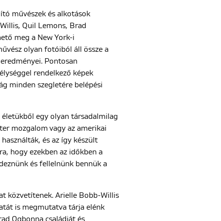
állító művészek és alkotások
Willis, Quil Lemons, Brad
thető meg a New York-i
űvész olyan fotóiból áll össze a
ás eredményei. Pontosan
mélységgel rendelkező képek
ilág minden szegletére belépési
 életükből egy olyan társadalmilag
atter mozgalom vagy az amerikai
 használták, és az így készült
ra, hogy ezekben az időkben a
edeznünk és fellelnünk bennük a
 közvetítenek. Arielle Bobb-Willis
latát is megmutatva tárja elénk
Brad Ogbonna családját és