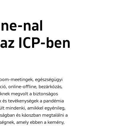
one-nal
s az ICP-ben
 Zoom-meetingek, egészségügyi
ció, online-offline, bezárkózás,
kiknek megvolt a biztonságos
ok és tevékenységek a pandémia
ült mindenki, amikkel egyénileg,
anságban és káoszban megtalálni a
eriségnek, amely ebben a kemény,