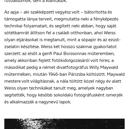
fotóalbumok, sem a kiállítások.
Az apja – aki szakképzett vegyész volt – bátorította és
támogatta lánya terveit, megmutatta neki a fényképezés
ENGLISH
technikai folyamatait, és segített neki abban, hogy saját
sötétkamrát állítson fel a családi otthonban, ahol Weiss
olyan eljárásokat is megtanult, mint a sópapír és az ezüst-
zselatin készítése. Weiss két hosszú szakmai gyakorlatot
szerzett: az elsőt a genfi Paul Boissonnas műteremben,
amely akkoriban fejlett fotókidolgozásáról volt híres; a
másodikat pedig a német divatfotográfus Willy Maywald
műtermében, miután 1946-ban Párizsba költözött. Maywald
mestere volt világításnak, a nála töltött közel négy év alatt
Weiss olyan technikákat tanult meg, amelyek nagyban
segítették, hogy később sokoldalú fotográfusként ismerjék
és alkalmazzák a nagynevű lapok.