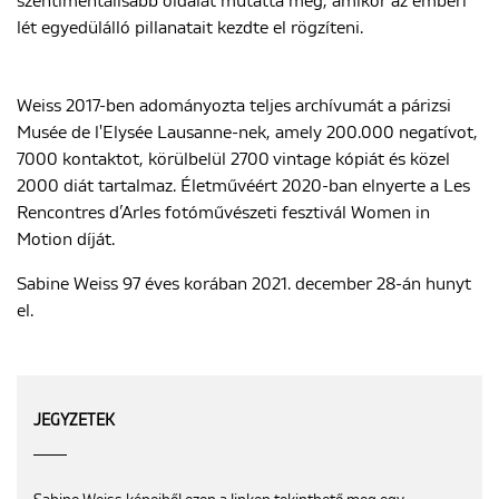
szentimentálisabb oldalát mutatta meg, amikor az emberi
lét egyedülálló pillanatait kezdte el rögzíteni.
Weiss 2017-ben adományozta teljes archívumát a párizsi
Musée de l'Elysée Lausanne-nek, amely 200.000 negatívot,
7000 kontaktot, körülbelül 2700 vintage kópiát és közel
2000 diát tartalmaz. Életművéért 2020-ban elnyerte a Les
Rencontres d’Arles fotóművészeti fesztivál Women in
Motion díját.
Sabine Weiss 97 éves korában 2021. december 28-án hunyt
el.
JEGYZETEK