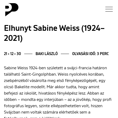
Hírek
Elhunyt Sabine Weiss (1924–
2021)
Galéria
Interjú
21 • 12 • 30
BAKI LÁSZLÓ
OLVASÁSI IDŐ: 3 PERC
Sabine Weiss 1924-ben született a svájci-francia határon
Esszé
található Saint-Gingolphban. Weiss nyolcéves korában,
zsebpénzéből vásárolta meg első fényképezőgépét, egy
Blog
olcsó Bakelite modellt. Már akkor tudta, hogy amint
befejezi az iskolát, hivatásos fényképész lesz. Abban az
Rólunk
időben – mondta egy interjúban – az a jövőkép, hogy profi
fotográfus legyen, szinte elképzelhetetlen volt, hiszen
Svájcban nem voltak számára elérhetőek sem a