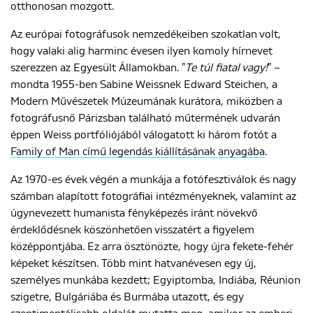
otthonosan mozgott.
Az európai fotográfusok nemzedékeiben szokatlan volt,
hogy valaki alig harminc évesen ilyen komoly hírnevet
szerezzen az Egyesült Államokban. "
Te túl fiatal vagy!
" –
mondta 1955-ben Sabine Weissnek Edward Steichen, a
Modern Művészetek Múzeumának kurátora, miközben a
fotográfusnő Párizsban található műtermének udvarán
éppen Weiss portfóliójából válogatott ki három fotót a
Family of Man című legendás kiállításának anyagába
.
Az 1970-es évek végén a munkája a fotófesztiválok és nagy
számban alapított fotográfiai intézményeknek, valamint az
úgynevezett humanista fényképezés iránt növekvő
érdeklődésnek köszönhetően visszatért a figyelem
középpontjába. Ez arra ösztönözte, hogy újra fekete-fehér
képeket készítsen. Több mint hatvanévesen egy új,
személyes munkába kezdett; Egyiptomba, Indiába, Réunion
szigetre, Bulgáriába és Burmába utazott, és egy