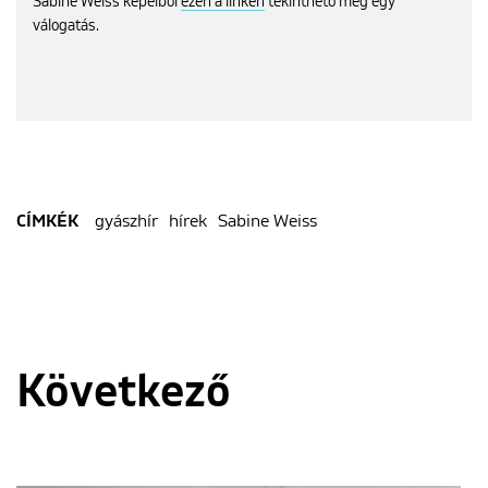
Sabine Weiss képeiből
ezen a linken
tekinthető meg egy
válogatás.
gyászhír
hírek
Sabine Weiss
CÍMKÉK
Következő