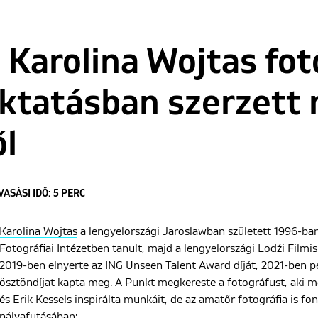
Karolina Wojtas fot
oktatásban szerzett 
l
VASÁSI IDŐ: 5 PERC
Karolina Wojtas
a lengyelországi Jaroslawban született 1996-ba
Fotográfiai Intézetben tanult, majd a lengyelországi Lodźi Filmi
2019-ben elnyerte az ING Unseen Talent Award díját, 2021-ben p
ösztöndíjat kapta meg. A Punkt megkereste a fotográfust, aki m
és Erik Kessels inspirálta munkáit, de az amatőr fotográfia is fon
pályafutásában: