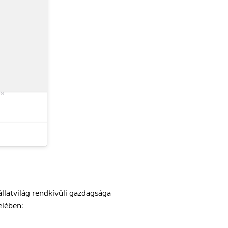
és
állatvilág rendkívüli gazdagsága
elében: