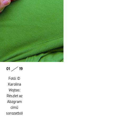
01
19
Fotó: ©
Karolina
Wojtas:
Részlet az
Abzgram
című
sorozatból