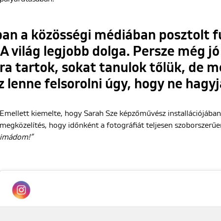
bban a közösségi médiában posztolt 
A világ legjobb dolga. Persze még j
ra tartok, sokat tanulok tőlük, de mé
 lenne felsorolni úgy, hogy ne hagyja
Emellett kiemelte, hogy Sarah Sze képzőművész installációjában 
megközelítés, hogy időnként a fotográfiát teljesen szoborszerűe
imádom!”