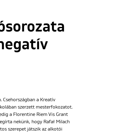
ósorozata
negatív
n. Csehországban a Kreatív
skolában szerzett mesterfokozatot.
edig a Florentine Riem Vis Grant
egírta nekünk, hogy Rafał Milach
tos szerepet játszik az alkotói