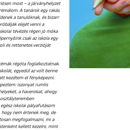
nösen most – a járványhelyzet
y rémálom. A tanárok egy rakás
ldenek a tanulóknak, és bizarr
róbálják elejét venni a
skolai tévézés régen jó móka
épernyőink csak az iskola egy
i és rettenetes verzióját
témák régóta foglalkoztatnak.
kolát, egyedül az volt benne
latt kezdtem el fényképezni.
peztem: iszonyat rumlis
helyeket, a haverokat, ahogy
z osztályteremben
 egész iskolai pályafutásom
m, hogy nem értenek meg, de
osan megfogalmazni, mi a
stenként kellett kezelni, mint