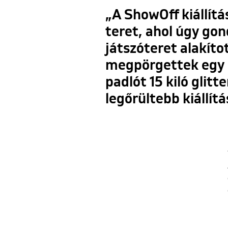
„A ShowOff kiállít
teret, ahol úgy gon
játszóteret alakíto
megpörgettek egy sz
padlót 15 kiló glitte
legőrültebb kiállít