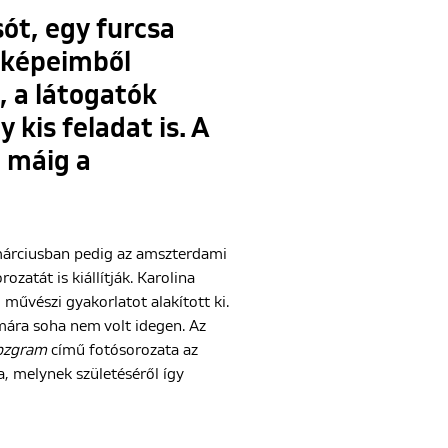
ót, egy furcsa
A képeimből
, a látogatók
kis feladat is. A
a máig a
márciusban pedig az amszterdami
ozatát is kiállítják. Karolina
 művészi gyakorlatot alakított ki.
ámára soha nem volt idegen. Az
bzgram
című fotósorozata az
, melynek születéséről így