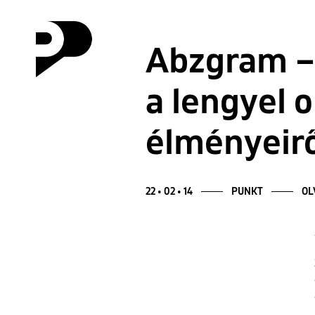
Abzgram – 
a lengyel 
élményeirő
22 • 02 • 14
PUNKT
OL