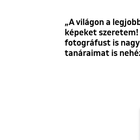
„A világon a legjo
képeket szeretem! 
fotográfust is nagy
tanáraimat is nehéz