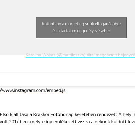
Kattintson a marketing sütik elfogadásához
és a tartalom engedélyezéséhez
Karolina Wojtas (@matriioszka) által megosztott bejegyz
//www.instagram.com/embed.js
Első kiállítása a Krakkói Fotóhónap keretében rendezett A helyi 
volt 2017-ben, melyre így emlékezett vissza a nekünk küldött lev