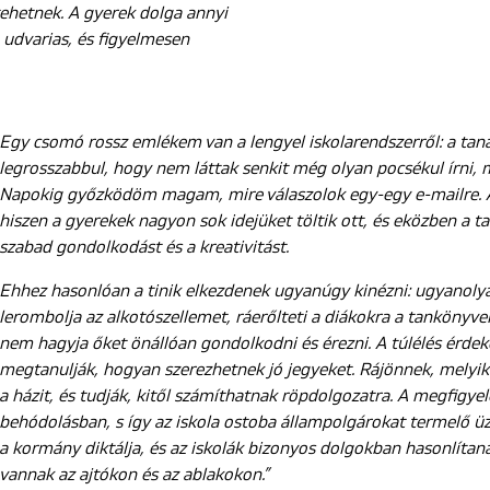
ehetnek. A gyerek dolga annyi
 udvarias, és figyelmesen
Egy csomó rossz emlékem van a lengyel iskolarendszerről: a tan
legrosszabbul, hogy nem láttak senkit még olyan pocsékul írni, min
Napokig győzködöm magam, mire válaszolok egy-egy e-mailre. A
hiszen a gyerekek nagyon sok idejüket töltik ott, és eközben a t
szabad gondolkodást és a kreativitást.
Ehhez hasonlóan a tinik elkezdenek ugyanúgy kinézni: ugyanolya
lerombolja az alkotószellemet, ráerőlteti a diákokra a tankönyvek
nem hagyja őket önállóan gondolkodni és érezni. A túlélés érde
megtanulják, hogyan szerezhetnek jó jegyeket. Rájönnek, melyik
a házit, és tudják, kitől számíthatnak röpdolgozatra. A megfigyel
behódolásban, s így az iskola ostoba állampolgárokat termelő ü
a kormány diktálja, és az iskolák bizonyos dolgokban hasonlítan
vannak az ajtókon és az ablakokon.”