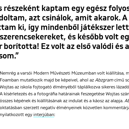
ás részeként kaptam egy egész folyos
doltam, azt csinálok, amit akarok. 
ttam ki, így mindenből játékszer lett
erencsekereket, és később volt egy 
r borította! Ez volt az első valódi és 
ásom.”
Nemrég a varsói Modern Művészeti Múzeumban volt kiállítása, 
Foamban mutatkozik majd be képeivel, ahol az
Abzgram
című sor
Wojtas az iskola fojtogató élményéből táplálkozva sikeres lázadó
A kísérletezés és a fotográfia határainak feszegetése Wojtas sz
összes képének és kiállításának az indulat és a káosz az alapja.
A
oktatásban szerzett negatív élményeinek közvetlen kommentárja
nyilatkozott egy
interjúban
: