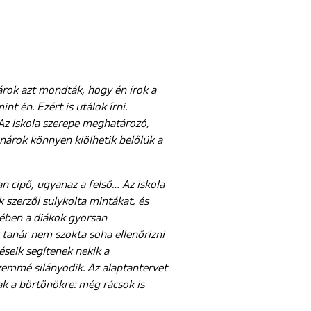
árok azt mondták, hogy én írok a
t én. Ezért is utálok írni.
z iskola szerepe meghatározó,
anárok könnyen kiölhetik belőlük a
n cipő, ugyanaz a felső… Az iskola
 szerzői sulykolta mintákat, és
kében a diákok gyorsan
 tanár nem szokta soha ellenőrizni
éseik segítenek nekik a
zemmé silányodik. Az alaptantervet
ak a börtönökre: még rácsok is