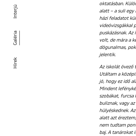
oktatásban. Külö
Interjú
alatt – a suli eg
házi feladatot kü
videóvizsgákkal p
puskázásnak. Az i
Galéria
volt, de mára a k
dögunalmas, pokol
jelentik.
Hírek
Az iskolát övező 
Utáltam a középis
jó, hogy ez idő a
Mindent lefényké
szobákat, furcsa 
buliznak, vagy a
hülyéskednek. Az
alatt azt érezte
nem tudtam pont
baj. A tanárokat i