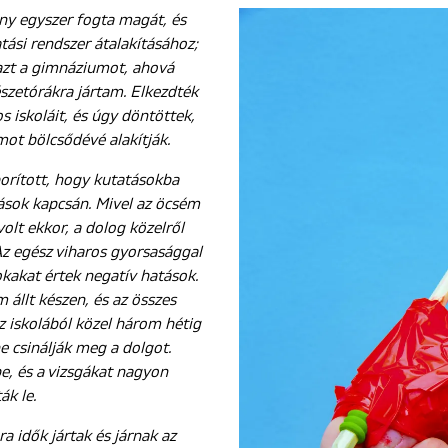
ny egyszer fogta magát, és
atási rendszer átalakításához;
 azt a gimnáziumot, ahová
zetórákra jártam. Elkezdték
os iskoláit, és úgy döntöttek,
ot bölcsődévé alakítják.
borított, hogy kutatásokba
ások kapcsán. Mivel az öcsém
volt ekkor, a dolog közelről
Az egész viharos gyorsasággal
sokakat értek negatív hatások.
állt készen, és az összes
z iskolából közel három hétig
ne csinálják meg a dolgot.
be, és a vizsgákat nagyon
ák le.
a idők jártak és járnak az