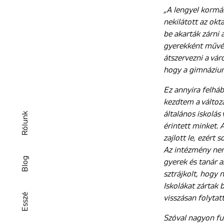
„A lengyel kormá
nekilátott az okt
be akarták zárni
gyerekként művés
átszervezni a vár
hogy a gimnázium
Ez annyira felhá
kezdtem a változ
általános iskolás 
Rólunk
érintett minket. 
zajlott le, ezért 
Az intézmény nem 
Blog
gyerek és tanár a
sztrájkolt, hogy 
Iskolákat zártak 
Esszé
visszásan folytatt
Szóval nagyon fur