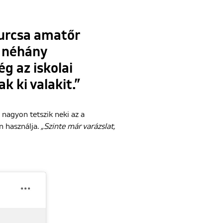
furcsa amatőr
ó néhány
g az iskolai
k ki valakit.”
nagyon tetszik neki az a
n használja.
„Szinte már varázslat,