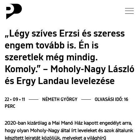
Hírek
„Légy szíves Erzsi és szeress
engem tovább is. Én is
Galéria
szeretlek még mindig.
Interjú
Komoly.” – Moholy-Nagy László
és Ergy Landau levelezése
Esszé
Blog
22 • 09 • 11
NÉMETH GYÖRGY
OLVASÁSI IDŐ: 16
PERC
Rólunk
2020-ban kizárólag a Mai Manó Ház kapott engedélyt arra,
hogy olyan Moholy-Nagy által írt leveleket és azok általunk
készített leiratát közöljük, melyeket a világhírű