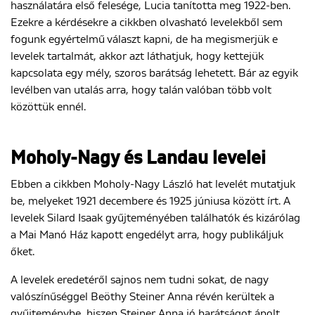
használatára első felesége, Lucia tanította meg 1922-ben.
Ezekre a kérdésekre a cikkben olvasható levelekből sem
fogunk egyértelmű választ kapni, de ha megismerjük e
levelek tartalmát, akkor azt láthatjuk, hogy kettejük
kapcsolata egy mély, szoros barátság lehetett. Bár az egyik
levélben van utalás arra, hogy talán valóban több volt
közöttük ennél.
Moholy-Nagy és Landau levelei
Ebben a cikkben Moholy-Nagy László hat levelét mutatjuk
be, melyeket 1921 decembere és 1925 júniusa között írt. A
levelek Silard Isaak gyűjteményében találhatók és kizárólag
a Mai Manó Ház kapott engedélyt arra, hogy publikáljuk
őket.
A levelek eredetéről sajnos nem tudni sokat, de nagy
valószínűséggel Beöthy Steiner Anna révén kerültek a
gyűjteménybe, hiszen Steiner Anna jó barátságot ápolt