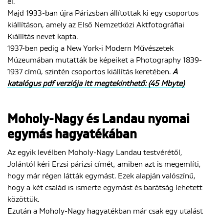
el.
Majd 1933-ban újra Párizsban állítottak ki egy csoportos
kiállításon, amely az Első Nemzetközi Aktfotográfiai
Kiállítás nevet kapta.
1937-ben pedig a New York-i Modern Művészetek
Múzeumában mutatták be képeiket a Photography 1839-
1937 című, szintén csoportos kiállítás keretében.
A
katalógus pdf verziója itt megtekinthető: (45 Mbyte)
Moholy-Nagy és Landau nyomai
egymás hagyatékában
Az egyik levélben Moholy-Nagy Landau testvérétől,
Jolántól kéri Erzsi párizsi címét, amiben azt is megemlíti,
hogy már régen látták egymást. Ezek alapján valószínű,
hogy a két család is ismerte egymást és barátság lehetett
közöttük.
Ezután a Moholy-Nagy hagyatékban már csak egy utalást