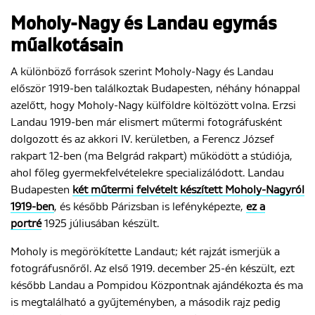
Moholy-Nagy és Landau egymás
műalkotásain
A különböző források szerint Moholy-Nagy és Landau
először 1919-ben találkoztak Budapesten, néhány hónappal
azelőtt, hogy Moholy-Nagy külföldre költözött volna. Erzsi
Landau 1919-ben már elismert műtermi fotográfusként
dolgozott és az akkori IV. kerületben, a Ferencz József
rakpart 12-ben (ma Belgrád rakpart) működött a stúdiója,
ahol főleg gyermekfelvételekre specializálódott. Landau
Budapesten
két műtermi felvételt készített Moholy-Nagyról
1919-ben
, és később Párizsban is lefényképezte,
ez a
portré
1925 júliusában készült.
Moholy is megörökítette Landaut; két rajzát ismerjük a
fotográfusnőről. Az első 1919. december 25-én készült, ezt
később Landau a Pompidou Központnak ajándékozta és ma
is megtalálható a gyűjteményben, a második rajz pedig