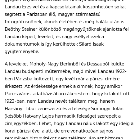
Landau Erzsivel és a kapcsolatainak köszönhetően sokat
segített a Párizsban élő, magyar származású
fotográfusnőnek, akinek életében és még halála után is
Beöthy Steiner különböző magángyűjtőknek ajánlotta fel
Landau képeit, leveleit, és nagy eséllyel ezek a
dokumentumok is így kerülhettek Silard Isaak
gyűjteményébe.
A leveleket Moholy-Nagy Berlinből és Dessauból küldte
Landau budapesti műtermébe, majd mivel Landau 1922-
ben Párizsba költözött, egy levél már a párizsi címére
érkezett. Az érdekessége ennek a címnek, hogy amikor
Párizs városi adatbázisában rákerestem, hogy ki lakott ott
1923-ban, nem Landau nevét találtam meg, hanem
Harsányi Tibor zeneszerző és a felesége Somogyi Jolán
(később Hatvany Lajos harmadik felesége) szerepelt a
címjegyzékben. Lehet, hogy Landau náluk lakott egy ideig a
korai párizsi évei alatt, de erre vonatkozóan sajnos
semmilyen bizonyítékot nem találtam, ám azt biztosan