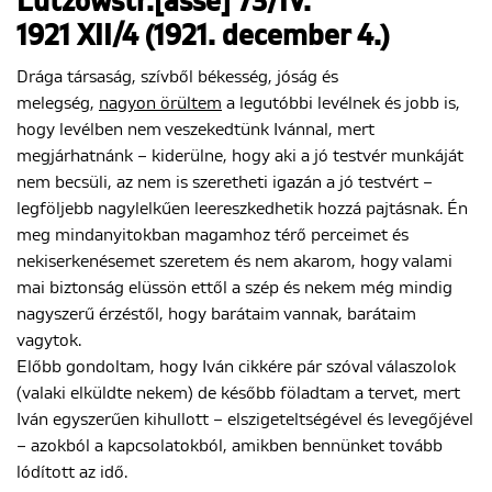
Lützowstr.[asse] 73/IV.
1921 XII/4 (1921. december 4.)
Drága társaság, szívből békesség, jóság és
melegség,
nagyon örültem
a legutóbbi levélnek és jobb is,
hogy levélben nem veszekedtünk Ivánnal, mert
megjárhatnánk – kiderülne, hogy aki a jó testvér munkáját
nem becsüli, az nem is szeretheti igazán a jó testvért –
legföljebb nagylelkűen leereszkedhetik hozzá pajtásnak. Én
meg mindanyitokban magamhoz térő perceimet és
nekiserkenésemet szeretem és nem akarom, hogy valami
mai biztonság elüssön ettől a szép és nekem még mindig
nagyszerű érzéstől, hogy barátaim vannak, barátaim
vagytok.
Előbb gondoltam, hogy Iván cikkére pár szóval válaszolok
(valaki elküldte nekem) de később föladtam a tervet, mert
Iván egyszerűen kihullott – elszigeteltségével és levegőjével
– azokból a kapcsolatokból, amikben bennünket tovább
lódított az idő.