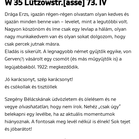
W 35 Lützowstr.[asse] 73. IV
Drága Erzs, igazán régen-régen olvastam olyan kedves és
igazán minden benne van – levelet, mint a legutóbbi volt.
Nagyon köszönöm és íme csak egy levlap a hálám, olyan
nagy munkakedvem van és olyan sokat dolgozom, hogy
csak percek jutnak másra.
Eladás is sikerült. A legnagyobb német gyűjtők egyike, von
Gerven
vásárolt egy csomót (és más műgyűjtők is) a
(?)
legújabbakból. 1922: megkezdődik.
Jó karácsonyt, szép karácsonyt!
és csókollak és tisztöllek
Szegény Bélácskának üdvözletem és ölelésem és ne
vegye
olvashatatlan,
hogy nem írok. Nehéz „csak úgy”
belekapni egy levélbe, ha az aktuális momentumok
hiányoznak. A fontosak meg levél nélkül is élnek! Sok tejet
és jóbarátot!