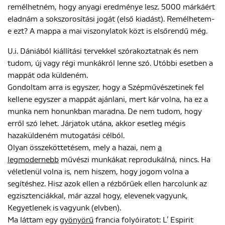
remélhetném, hogy anyagi eredménye lesz. 5000 márkáért
eladnám a sokszorosítási jogát (első kiadást). Remélhetem-
e ezt? A mappa a mai viszonylatok közt is elsőrendű még.
U.i. Dániából kiállítási tervekkel szórakoztatnak és nem
tudom, új vagy régi munkákról lenne szó. Utóbbi esetben a
mappát oda küldeném.
Gondoltam arra is egyszer, hogy a Szépművészetinek fel
kellene egyszer a mappát ajánlani, mert kár volna, ha ez a
munka nem honunkban maradna. De nem tudom, hogy
erről szó lehet. Járjatok utána, akkor esetleg mégis
hazaküldeném mutogatási célból.
Olyan összeköttetésem, mely a hazai, nem
a
legmodernebb
művészi munkákat reprodukálná, nincs. Ha
véletlenül volna is, nem hiszem, hogy jogom volna a
segítéshez. Hisz azok ellen a rézbőrűek ellen harcolunk az
egzisztenciákkal, már azzal hogy, elevenek vagyunk,
Kegyetlenek is vagyunk (elvben).
Ma láttam egy
gyönyörű
francia folyóiratot: L’ Espirit