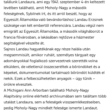
találunk Landaura, ami egy 1941. szeptember 4-én keltezett
levélben található, amit Moholy-Nagy a második
feleségének, Sybilnek írt, és itt arról beszél, hogy az
Egyesült Államokba való bevándorláshoz Landau Erzsinek
szüksége van két embertől referenciára. Landau végül nem
emigrált az Egyesült Államokba, a második világháborút a
francia fővárosban, a lakásában rejtőzve a házmester
segítségével vészelte át.
Sajnos Landau hagyatékának egy része halála után
megsemmisült, amikor ruháit, személyes tárgyait egy
adományokkal foglalkozó szervezetnek szerették volna
elküldeni, de véletlenül összecseréltek a bőröndöket és a
képeket, dokumentumokat tartalmazó bőröndöt küldték el
nekik. Ezek a felbecsülhetetlen anyagok – úgy tűnik –
örökre elvesztek.
A Michigani Ann Arborban található Moholy-Nagy
Alapítvány online elérhető archívumában sem találtam több
utalást Landaura, sem a feleségek visszaemlékezéseiben,
pedig Moholy-Nagy mindkét felesége ismerte Landaut.