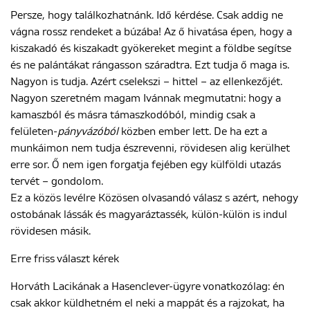
Persze, hogy találkozhatnánk. Idő kérdése. Csak addig ne
vágna rossz rendeket a búzába! Az ő hivatása épen, hogy a
kiszakadó és kiszakadt gyökereket megint a földbe segítse
és ne palántákat rángasson száradtra. Ezt tudja ő maga is.
Nagyon is tudja. Azért cselekszi – hittel – az ellenkezőjét.
Nagyon szeretném magam Ivánnak megmutatni: hogy a
kamaszból és másra támaszkodóból, mindig csak a
felületen-
pányvázóból
közben ember lett. De ha ezt a
munkáimon nem tudja észrevenni, rövidesen alig kerülhet
erre sor. Ő nem igen forgatja fejében egy külföldi utazás
tervét – gondolom.
Ez a közös levélre Közösen olvasandó válasz s azért, nehogy
ostobának lássák és magyaráztassék, külön-külön is indul
rövidesen másik.
Erre friss választ kérek
Horváth Lacikának a Hasenclever-ügyre vonatkozólag: én
csak akkor küldhetném el neki a mappát és a rajzokat, ha