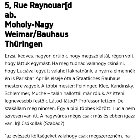
5, Rue Raynouar[d
ab.
Moholy-Nagy
Weimar/Bauhaus
Thüringen
Erzsi, kedves, nagyon örülök, hogy megszólaltál, régen volt,
hogy láttuk egymást. Ha meg tudnád valahogy csinálni,
hogy Luciával együtt valahol lakhatnánk, a nyárra elmennék
én is Parisba*. Április elseje óta a Staatliches Bauhaus
mestere vagyok. A többi mester: Feininger, Klee, Kandinsky,
Schlemmer, Muche – talán hallottál már róluk. Az itteni
legnevesebb festők. Látod-látod? Professor lettem. De
szakállam még nincsen. Egy a bibi többek között. Lucia nem
szivesen van itt. A nagyváros mégis
csak más és
ebben igaza
van. Írj! Csókollak (Szabad?)
*az evészeti költségeket valahogy csak megszerezném, ha