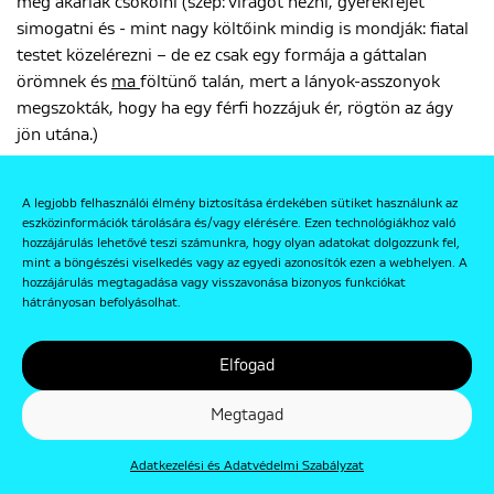
meg akarlak csókolni (szép: virágot nézni, gyerekfejet
simogatni és - mint nagy költőink mindig is mondják: fiatal
testet közelérezni – de ez csak egy formája a gáttalan
örömnek és
ma
föltünő talán, mert a lányok-asszonyok
megszokták, hogy ha egy férfi hozzájuk ér, rögtön az ágy
jön utána.)
Én ma már azt sem tartom fontosnak, hogy azokról a
dolgokról magyarázkodjam, amik a magyar fiatalságot testi
A legjobb felhasználói élmény biztosítása érdekében sütiket használunk az
eszközinformációk tárolására és/vagy elérésére. Ezen technológiákhoz való
létében fölöslegesen elcsigázták, hogy a végén természetes
hozzájárulás lehetővé teszi számunkra, hogy olyan adatokat dolgozzunk fel,
ambicíói asszony-férfi vonatkozásban ellankadtak. Neked
mint a böngészési viselkedés vagy az egyedi azonosítók ezen a webhelyen. A
ezekről kellene tudnod egyet-mást. Okos vagy eléggé,
hozzájárulás megtagadása vagy visszavonása bizonyos funkciókat
hátrányosan befolyásolhat.
egyről-másról elgondolkozzál. Nekem nem ambicíóm, hogy
veled, vagy más volt barátnőmmel az ágyba rohanjak, de
annak örültem, vagy örültem volna, ha simogatlak és
Elfogad
megcsókollak. Az se fájdalom, ha ez nem lehet. Két
Megtagad
malomban öröltünk épen. Nekem nincs ilyen dolgokban
hemmungom, te meg, mert úgy érzed, hogy más lyány
Adatkezelési és Adatvédelmi Szabályzat
lettél, mint én Pesten ösmertelek, (vagy mert az neked