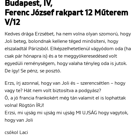
Budapest, IV,
Ferenc József rakpart 12 Műterem
V/12
Kedves drága Erzsébet, ha nem volna olyan szomorú, hogy
Joli beteg, bolondnak kellene téged minősíteni, hogy
elszaladtál Párizsból. Elképzelhetetlenül vágyódom oda (ha
csak pár hónapra is) és a te meggyökeresedésed volt
egyedüli reménységem, hogy valaha tényleg oda is jutok.
De így! Se pénz, se posztó.
Erzs, írj azonnal, hogy van Joli és – szerencsétlen – hogy
vagy te? Hát nem volt biztosítva a podgyász?
Ó, a jó francia frankokért még tán valamit el is lophattak
volna! Rögtön ÍRJ!
Erzsi, mi ujság mi ujság mi ujság MI UJSÁG hogy vagytok,
hogy van Joli
csókol Laci