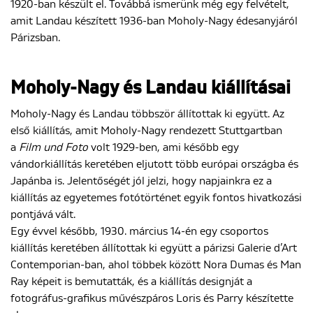
1920-ban készült el. Továbbá ismerünk még egy felvételt,
amit Landau készített 1936-ban Moholy-Nagy édesanyjáról
Párizsban.
Moholy-Nagy és Landau kiállításai
Moholy-Nagy és Landau többször állítottak ki együtt. Az
első kiállítás, amit Moholy-Nagy rendezett Stuttgartban
a
Film und Foto
volt 1929-ben, ami később egy
vándorkiállítás keretében eljutott több európai országba és
Japánba is. Jelentőségét jól jelzi, hogy napjainkra ez a
kiállítás az egyetemes fotótörténet egyik fontos hivatkozási
pontjává vált.
Egy évvel később, 1930. március 14-én egy csoportos
kiállítás keretében állítottak ki együtt a párizsi Galerie d’Art
Contemporian-ban, ahol többek között Nora Dumas és Man
Ray képeit is bemutatták, és a kiállítás designját a
fotográfus-grafikus művészpáros Loris és Parry készítette