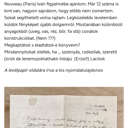
Nouveau (Paris) Iván figyelmébe ajánlom. Már 12 száma is
kint van, nagyon sajnálom, hogy előbb nem ösmertem.
Sokat segíthetett volna rajtam. Legközelebbi levelemben
küldök fényképet újabb dolgaimról. Mostanában különböző
anyagokból (üveg, vas, réz, bőr, fa stb) csinálok
konstrukciókat. (Nem ???)
Megkaptátok s eladtátok-e könyveim?
Mindannyitokat ölellek, ha ... szoknyás, csókollak, szerető
(örök de lenemszoktatható-hibájú (Erzsi!!) Lacitok
A levélpapír oldalára írva:
a kis nyomdatulajdonos