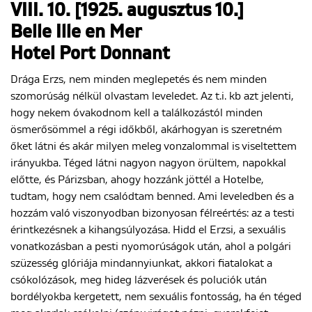
VIII. 10. [1925. augusztus 10.]
Belle Ille en Mer
Hotel Port Donnant
Drága Erzs, nem minden meglepetés és nem minden
szomorúság nélkül olvastam leveledet. Az t.i. kb azt jelenti,
hogy nekem óvakodnom kell a találkozástól minden
ösmerősömmel a régi időkből, akárhogyan is szeretném
őket látni és akár milyen meleg vonzalommal is viseltettem
irányukba. Téged látni nagyon nagyon örültem, napokkal
előtte, és Párizsban, ahogy hozzánk jöttél a Hotelbe,
tudtam, hogy nem csalódtam benned. Ami leveledben és a
hozzám való viszonyodban bizonyosan félreértés: az a testi
érintkezésnek a kihangsúlyozása. Hidd el Erzsi, a sexuális
vonatkozásban a pesti nyomorúságok után, ahol a polgári
szüzesség glóriája mindannyiunkat, akkori fiatalokat a
csókolózások, meg hideg lázverések és poluciók után
bordélyokba kergetett, nem sexuális fontosság, ha én téged