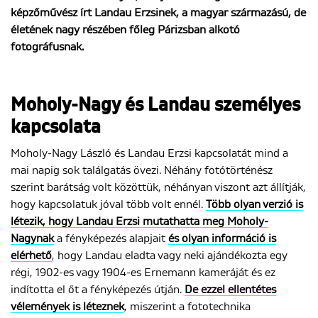
képzőművész írt Landau Erzsinek, a magyar származású, de
életének nagy részében főleg Párizsban alkotó
fotográfusnak.
ENGLISH
Moholy-Nagy és Landau személyes
kapcsolata
Moholy-Nagy László és Landau Erzsi kapcsolatát mind a
mai napig sok találgatás övezi. Néhány fotótörténész
szerint barátság volt közöttük, néhányan viszont azt állítják,
hogy kapcsolatuk jóval több volt ennél.
Több olyan verzió is
létezik, hogy Landau Erzsi mutathatta meg Moholy-
Nagynak
a fényképezés alapjait
és olyan információ is
elérhető
, hogy Landau eladta vagy neki ajándékozta egy
régi, 1902-es vagy 1904-es Ernemann kameráját és ez
indította el őt a fényképezés útján.
De ezzel ellentétes
vélemények is léteznek
, miszerint a fototechnika