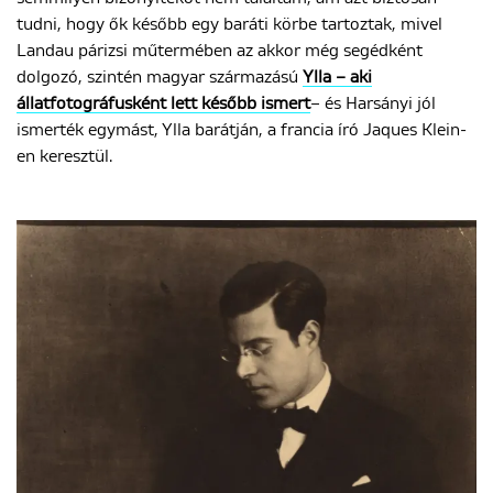
tudni, hogy ők később egy baráti körbe tartoztak, mivel
Landau párizsi műtermében az akkor még segédként
dolgozó, szintén magyar származású
Ylla – aki
állatfotográfusként lett később ismert
– és Harsányi jól
ismerték egymást, Ylla barátján, a francia író Jaques Klein-
en keresztül.