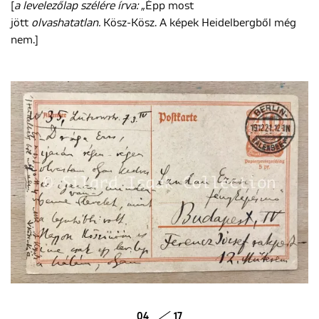
[
a levelezőlap szélére írva:
„Épp most
jött
olvashatatlan.
Kösz-Kösz. A képek Heidelbergből még
nem.]
04
17