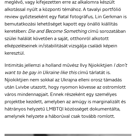
meglévő, vagy kifejezetten erre az alkalomra készült
alkotással nyúlt a központi témához. A tavalyi portfólió
review győzteseként egy fiatal fotográfus, Lin Gerkman is
bemutatkozási lehetőséget kapott egy önálló kiállítás
keretében:
Die and Become Something
című sorozatában
szülei halálát követően a saját, otthonról alkotott
elképzeléseinek in/stabilitását vizsgálja családi képein
keresztül.
Intimitás jellemzi a holland művész Ilvy Njiokiktjien
I don't
want to be gay in Ukraine like this
című tárlatát is.
Njiokiktjien nem sokkal az Ukrajna elleni orosz támadás
után Lvivbe utazott, hogy nyomon kövesse az ostromlott
város mindennapjait. Ennek részeként egy személyes
projektbe kezdett, amelyben az amúgy is marginalizált és
hátrányos helyzetű LMBTQI közösséget dokumentálta,
amelynek helyzete a háborúval csak tovább romlott.