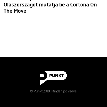
Olaszországot mutatja be a Cortona On
The Move
© Punkt 2019. Minden jog védve.