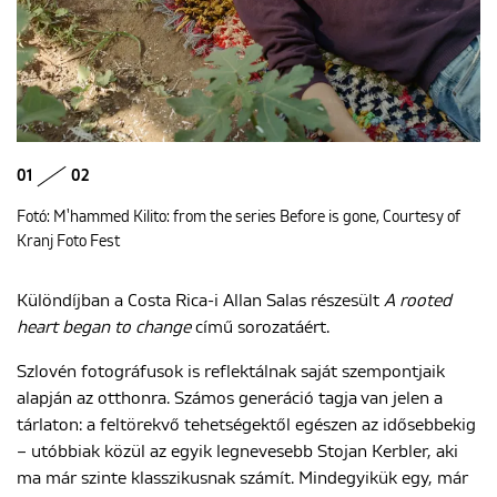
01
02
Fotó: M'hammed Kilito: from the series Before is gone, Courtesy of
Kranj Foto Fest
Különdíjban a Costa Rica-i Allan Salas részesült
A rooted
heart began to change
című sorozatáért.
Szlovén fotográfusok is reflektálnak saját szempontjaik
alapján az otthonra. Számos generáció tagja van jelen a
tárlaton: a feltörekvő tehetségektől egészen az idősebbekig
– utóbbiak közül az egyik legnevesebb Stojan Kerbler, aki
ma már szinte klasszikusnak számít. Mindegyikük egy, már