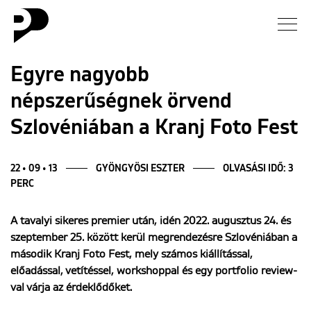
Hírek
Egyre nagyobb
népszerűségnek örvend
Galéria
Szlovéniában a Kranj Foto Fest
Interjú
22 • 09 • 13
GYÖNGYÖSI ESZTER
OLVASÁSI IDŐ: 3
Esszé
PERC
Blog
A tavalyi sikeres premier után, idén 2022. augusztus 24. és
szeptember 25. között kerül megrendezésre Szlovéniában a
második Kranj Foto Fest, mely számos kiállítással,
Rólunk
előadással, vetítéssel, workshoppal és egy portfolio review-
val várja az érdeklődőket.