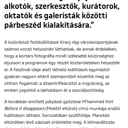
alkotók, szerkesztők, kurátorok,
oktatók és galeristák közötti
párbeszéd kialakítására.”
A különböző fotókiállítások Kranj régi városközpontjának
számos vonzó helyszínén láthatóak, de annak érdekében,
hogy a kortárs fotográfia minél szélesebb közönséghez
eljusson a programok egy részét közterületeken helyezték
el. A fesztivál ideje alatt látható kiállítások egymástól
gyakran nagyon eltérő szempontból közelítik meg az
otthon fogalmát: a dzsentrifikációtól a migrációig, az
emberi jogoktól a lakhatáson át a szociálpolitikáig.
A korábban említett pályázat győztese M'hammed Kilit
Before it disappears
(Mielőtt eltűnik) című munkája önálló
kiállításon látható. Sorozatában szülőföldje, Marokkó
eltűnőben lévő oázisait örökítette meg. A klímaváltozás