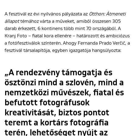
A fesztivál ez évi nyilvános pályázata az
Otthon: Átmeneti
ENGLISH
állapot
témához várta a műveket, amiből összesen 305
darab érkezett, 6 kontinens több mint 70 országából. A
Kranj Foto – fiatal kora ellenére – határozott és ambiciózus
a fotófesztiválok színterén. Ahogy Fernanda Prado Verčič, a
fesztivál társalapítója, egyben igazgatója hangsúlyozta:
„A rendezvény támogatja és
ösztönzi mind a szlovén, mind a
nemzetközi művészek, fiatal és
befutott fotográfusok
kreativitását, biztos pontot
teremt a kortárs fotográfia
terén, lehetőséget nyújt az