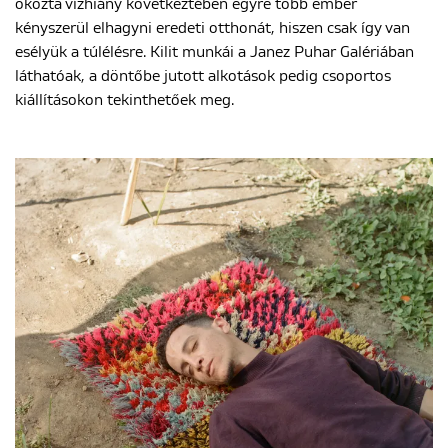
okozta vízhiány következtében egyre több ember
kényszerül elhagyni eredeti otthonát, hiszen csak így van
esélyük a túlélésre. Kilit munkái a Janez Puhar Galériában
láthatóak, a döntőbe jutott alkotások pedig csoportos
kiállításokon tekinthetőek meg.