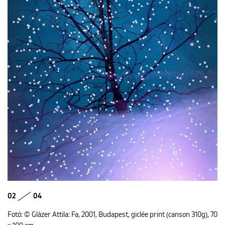
02
04
Fotó: © Glázer Attila: Fa, 2001, Budapest, giclée print (canson 310g), 70