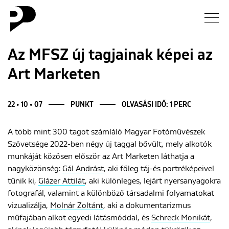
Hírek
Az MFSZ új tagjainak képei az
Art Marketen
Galéria
Interjú
22 • 10 • 07
PUNKT
OLVASÁSI IDŐ: 1 PERC
A több mint 300 tagot számláló Magyar Fotóművészek
Esszé
Szövetsége 2022-ben négy új taggal bővült, mely alkotók
munkáját közösen először az Art Marketen láthatja a
Blog
nagyközönség:
Gál Andrást
, aki főleg táj-és portréképeivel
tűnik ki,
Glázer Attilát
, aki különleges, lejárt nyersanyagokra
Rólunk
fotografál, valamint a különböző társadalmi folyamatokat
vizualizálja,
Molnár Zoltánt
, aki a dokumentarizmus
műfajában alkot egyedi látásmóddal, és
Schreck Monikát
,