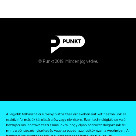
© Punkt 2019. Minden jog védve.
Rólunk
A legjobb felhasználói élmény biztosítása érdekében sütiket használunk az
Kapcsolat
eszközinformációk tárolására és/vagy elérésére. Ezen technológiákhoz való
hozzájárulás lehetővé teszi számunkra, hogy olyan adatokat dolgozzunk fel,
Adatkezelési és Adatvédelmi Szabályzat
mint a böngészési viselkedés vagy az egyedi azonosítók ezen a webhelyen. A