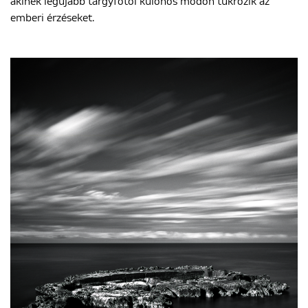
akinek legújabb tárgyfotói különös módon tükrözik az
emberi érzéseket.
ENGLISH