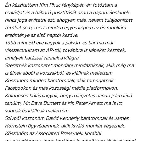
Én készítettem Kim Phuc fényképét, én fotóztam a
családját és a háború pusztítását azon a napon. Senkinek
nincs joga elvitatni ezt, ahogyan más, nekem tulajdonított
fotókat sem, mert minden egyes képem az én munkám
eredménye az első naptól kezdve.
Több mint 50 éve vagyok a pályán, és bár ma már
visszavonultam az AP-től, továbbra is képeket készítek,
amelyek hatással vannak a világra.
Szeretnék köszönetet mondani mindazoknak, akik még ma
is élnek abból a korszakból, és kiállnak mellettem.
Köszönöm minden barátomnak, akik támogatnak
Facebookon és más közösségi média platformokon.
Különösen hálás vagyok, hogy a végzetes napon jelen lévő
tanúim, Mr. Dave Burnett és Mr. Peter Arnett ma is itt
vannak és kiállnak mellettem.
Szívből köszönöm David Kennerly barátomnak és James
Hornstein ügyvédemnek, akik kiváló munkát végeznek.
Köszönöm az Associated Press-nek, korábbi
munkaadómnak, hogy továbbra is mögöttem áll és elismeri