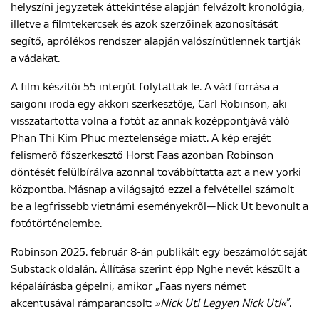
helyszíni jegyzetek áttekintése alapján felvázolt kronológia,
illetve a filmtekercsek és azok szerzőinek azonosítását
segítő, aprólékos rendszer alapján valószínűtlennek tartják
a vádakat.
A film készítői 55 interjút folytattak le. A vád forrása a
saigoni iroda egy akkori szerkesztője, Carl Robinson, aki
visszatartotta volna a fotót az annak középpontjává váló
Phan Thi Kim Phuc meztelensége miatt. A kép erejét
felismerő főszerkesztő Horst Faas azonban Robinson
döntését felülbírálva azonnal továbbíttatta azt a new yorki
központba. Másnap a világsajtó ezzel a felvétellel számolt
be a legfrissebb vietnámi eseményekről—Nick Ut bevonult a
fotótörténelembe.
Robinson 2025. február 8-án publikált egy beszámolót saját
Substack oldalán. Állítása szerint épp Nghe nevét készült a
képaláírásba gépelni, amikor „Faas nyers német
akcentusával rámparancsolt:
»Nick Ut! Legyen Nick Ut!«
”.