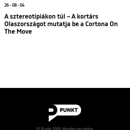
26 • 08 • 04
A sztereotípiákon túl – A kortárs
Olaszországot mutatja be a Cortona On
The Move
© Punkt 2019. Minden jog védve.