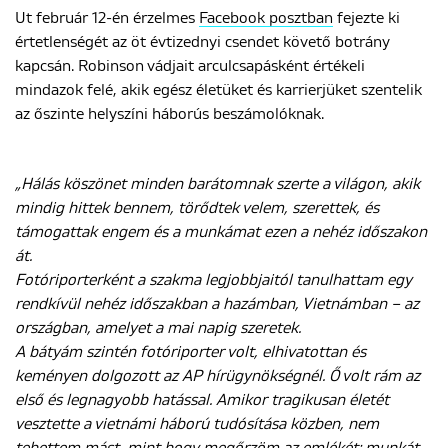
Ut február 12-én érzelmes
Facebook posztban
fejezte ki
értetlenségét az öt évtizednyi csendet követő botrány
kapcsán. Robinson vádjait arculcsapásként értékeli
mindazok felé, akik egész életüket és karrierjüket szentelik
az őszinte helyszíni háborús beszámolóknak.
„Hálás köszönet minden barátomnak szerte a világon, akik
mindig hittek bennem, törődtek velem, szerettek, és
támogattak engem és a munkámat ezen a nehéz időszakon
át.
Fotóriporterként a szakma legjobbjaitól tanulhattam egy
rendkívül nehéz időszakban a hazámban, Vietnámban – az
országban, amelyet a mai napig szeretek.
A bátyám szintén fotóriporter volt, elhivatottan és
keményen dolgozott az AP hírügynökségnél. Ő volt rám az
első és legnagyobb hatással. Amikor tragikusan életét
vesztette a vietnámi háború tudósítása közben, nem