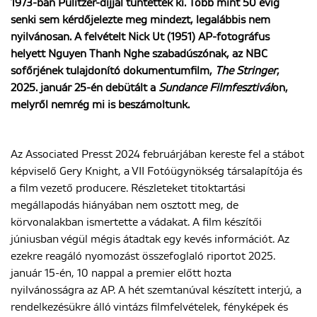
1973-ban Pulitzer-díjjal tüntették ki. Több mint 50 évig
senki sem kérdőjelezte meg mindezt, legalábbis nem
nyilvánosan. A felvételt Nick Ut (1951) AP-fotográfus
ENGLISH
helyett Nguyen Thanh Nghe szabadúszónak, az NBC
sofőrjének tulajdonító dokumentumfilm,
The Stringer
,
2025. január 25-én debütált a
Sundance Filmfesztivál
on,
melyről nemrég mi is beszámoltunk.
Az Associated Presst 2024 februárjában kereste fel a stábot
képviselő Gery Knight, a VII Fotóügynökség társalapítója és
a film vezető producere. Részleteket titoktartási
megállapodás hiányában nem osztott meg, de
körvonalakban ismertette a vádakat. A film készítői
júniusban végül mégis átadtak egy kevés információt. Az
ezekre reagáló nyomozást összefoglaló riportot 2025.
január 15-én, 10 nappal a premier előtt hozta
nyilvánosságra az AP. A hét szemtanúval készített interjú, a
rendelkezésükre álló vintázs filmfelvételek, fényképek és