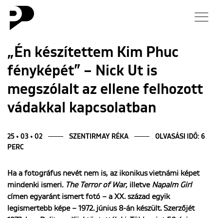
Hírek
„Én készítettem Kim Phuc
fényképét” – Nick Ut is
Galéria
megszólalt az ellene felhozott
Interjú
vádakkal kapcsolatban
Esszé
25 • 03 • 02
SZENTIRMAY RÉKA
OLVASÁSI IDŐ: 6
PERC
Blog
Ha a fotográfus nevét nem is, az ikonikus vietnámi képet
Rólunk
mindenki ismeri.
The Terror of War
, illetve
Napalm Girl
címen egyaránt ismert fotó – a XX. század egyik
legismertebb képe – 1972. június 8-án készült. Szerzőjét