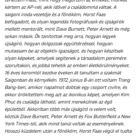
tehettem mást, mint hogy megőrzöm az emlékét: munkát
kértem az AP-nél, akik idővel a családommá váltak. A
saigoni iroda vezetője és a főnököm, Horst Faas
befogadott, és olyan legendás fotográfusok és újságírók
mellett mentorált, mint Dave Burnett, Peter Arnett és még
sokan mások. Ők tanítottak meg arra, hogyan legyek
újságíró, hogyan dolgozzak együttérzéssel, hogyan
mutassam be az objektív igazságot, és hogyan készítsek
olyan képeket, amelyek segítenek a társadalom peremére
szorultakon, és jobbá tehetik az emberi életkörülményeket.
16 éves koromtól kezdve éveken át tanultam a szakmát
Saigonban és környékén. 1972. június 8-án ott voltam Trang
Bang-ben, amikor napalmot dobtak egy csoport civilre, és
ekkor örökítettem meg azt az ikonikus képet, amelyen Kim
Phuc és családja látható, amint menekülnek az égő
épületből. Akkoriban több más újságíró is velem volt,
köztük Dave Burnett, Peter Arnett és Fox Butterfield a New
York Times-tól, akik mind tanúi voltak az eseményeknek.
Hosszú küzdelem után a főnököm, Horst Faas végül el tudta