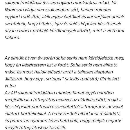
saigoni irodájának összes egykori munkatársa miatt. Mr.
Robinson vádja nemcsak engem sért, hanem minden
egykori tudósítót, akik egész életüket és karrierjüket annak
szentelték, hogy hiteles, igaz és valós képeket készítsenek
olyan embert próbáló körülmények között, mint a vietnámi
háború.
Az elmúlt ötven év során soha senki nem kérdőjelezte meg,
hogy én készítettem ezt a fotót. Soha senki nem állított
mást, és most hallok először arról a teljesen alaptalan
állításról, hogy egy „stringer” (külsős tudósító) filmje lett
volna.
Az AP saigoni irodájában minden filmet egyértelműen
megjelöltek a fotográfus nevével az előhívás előtt, majd a
kész képeket pontosan összevetették a fotográfus nevével
ellátott borítékokkal. A rendszerünk hibátlanul működött,
és pontosan nyomon követhető volt, hogy melyik negatív
melyik fotográfushoz tartozik.