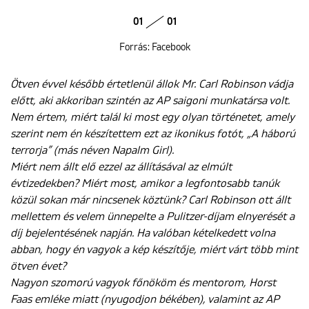
01
01
Forrás: Facebook
Ötven évvel később értetlenül állok Mr. Carl Robinson vádja
előtt, aki akkoriban szintén az AP saigoni munkatársa volt.
Nem értem, miért talál ki most egy olyan történetet, amely
szerint nem én készítettem ezt az ikonikus fotót, „A háború
terrorja” (más néven Napalm Girl).
Miért nem állt elő ezzel az állításával az elmúlt
évtizedekben? Miért most, amikor a legfontosabb tanúk
közül sokan már nincsenek köztünk? Carl Robinson ott állt
mellettem és velem ünnepelte a Pulitzer-díjam elnyerését a
díj bejelentésének napján. Ha valóban kételkedett volna
abban, hogy én vagyok a kép készítője, miért várt több mint
ötven évet?
Nagyon szomorú vagyok főnököm és mentorom, Horst
Faas emléke miatt (nyugodjon békében), valamint az AP