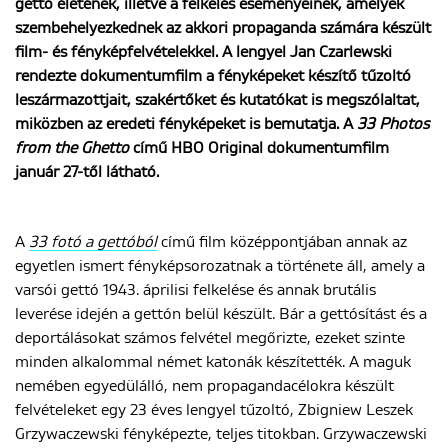
gettó életének, illetve a felkelés eseményeinek, amelyek
szembehelyezkednek az akkori propaganda számára készült
film- és fényképfelvételekkel. A lengyel Jan Czarlewski
ENGLISH
rendezte dokumentumfilm a fényképeket készítő tűzoltó
leszármazottjait, szakértőket és kutatókat is megszólaltat,
miközben az eredeti fényképeket is bemutatja. A
33 Photos
from the Ghetto
című HBO Original dokumentumfilm
január 27-től látható.
A
33 fotó a gettóból
című film középpontjában annak az
egyetlen ismert fényképsorozatnak a története áll, amely a
varsói gettó 1943. áprilisi felkelése és annak brutális
leverése idején a gettón belül készült. Bár a gettósítást és a
deportálásokat számos felvétel megőrizte, ezeket szinte
minden alkalommal német katonák készítették. A maguk
nemében egyedülálló, nem propagandacélokra készült
felvételeket egy 23 éves lengyel tűzoltó, Zbigniew Leszek
Grzywaczewski fényképezte, teljes titokban. Grzywaczewski