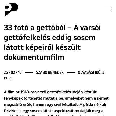
Hírek
33 fotó a gettóból – A varsói
gettófelkelés eddig sosem
Galéria
látott képeiről készült
Interjú
dokumentumfilm
Esszé
26 • 02 • 10
SZABÓ BENEDEK
OLVASÁSI IDŐ: 3
PERC
Blog
A film az 1943-as varsói gettófelkelés idején készült
Rólunk
fényképek történetét mutatja be, amelyeket nem a német
megszálló erők, hanem egy civil készített. A példa nélküli
felvételek egy sosem látott aspektusát mutatják meg a