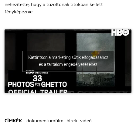
nehezítette, hogy a tűzoltónak titokban kellett
fényképeznie.
Kattintson a marketing sütik elfogadásához
és a tartalom engedélyezéséhez
dokumentumfilm
hírek
videó
CÍMKÉK