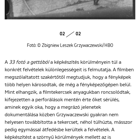
02
02
Fotó: © Zbigniew Leszek Grzywaczewski/HBO
A
33 fotó a gettóból
a képkészítés körülményein túl a
konkrét felvételek különlegességeit is felmutatja. A filmben
megszólaltatott szakértőtől megtudjuk, hogy a fényképek
több helyen károsodtak, de még a fényképezőgépen belül.
Mint elhangzik, a filmtekercsek anyagukban roncsolódtak,
kifejezetten a perforálások mentén érte őket sérülés,
aminek egyik oka, hogy a megrázó jelenetek
dokumentálása közben Grzywaczewski gyakran nem
helyesen továbbította a tekercset, néhol túlhúzta, másszor
pedig egymással átfedésbe kerültek a felvételek. A
képkészítést a szörnyű körülmények mellett az is