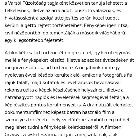
a Varsói Tűzoltóság tagjaként közvetlen tanúja lehetett a
felkelésnek, illetve az arra adott pusztító válasznak, és
hivatásosként a szolgálatteljesítés során közel tudott
kerülni a gettó rejtett történeteihez. Fényképei igen ritka,
civil nézőpontból dokumentálják a második világháború
egyik legsötétebb fejezetét.
A film két család történetét dolgozza fel, így kerül egymás
mellé a fényképeket készítő, illetve az azokat évtizedeken át
megőrző zsidó család története. A negatívok mintegy
nyolcvan évvel később kerültek elő, amikor a fotográfus fia
rájuk talált, majd kutatók és levéltárosok bevonásával
rekonstruálta a képek készítésének helyszíneit, illetve a
hátrahagyott naplók és levelezések segítségével feltárja a
képkészítés pontos körülményeit is. A dramatizált elemeket
dokumentumfilmhez képest bátran használó film a
személyes történetet helyezi előtérbe, amiből még többet
meg lehet tudni a fényképek keletkezéséről. A filmben
Grzywaczewski leszármazottjai is megszólalnak, akik