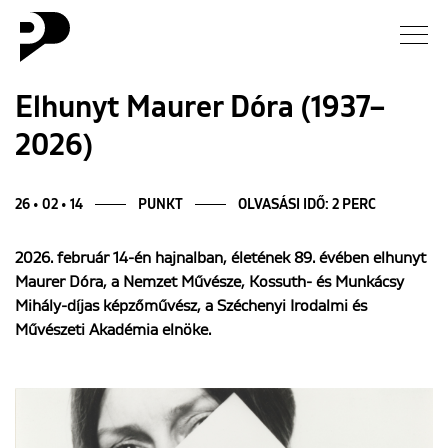
Hírek
Elhunyt Maurer Dóra (1937–
2026)
Galéria
Interjú
26 • 02 • 14
PUNKT
OLVASÁSI IDŐ: 2 PERC
2026. február 14-én hajnalban, életének 89. évében elhunyt
Esszé
Maurer Dóra, a Nemzet Művésze, Kossuth- és Munkácsy
Mihály-díjas képzőművész, a
Széchenyi Irodalmi és
Blog
Művészeti Akadémia
elnöke.
Rólunk