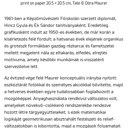
print on paper 20.5 × 20.5 cm, Tate © Dóra Maurer
1961-ben a
Képzőművészeti Főiskolá
n szerzett diplomát,
Hincz Gyula
és
Ék Sándor
tanítványaként. Eredetileg
grafikusként indult az 1950-es években, de már korán a
kísérletezés felé fordult: a hatvanas évek elejének organikus
és groteszk formákban gazdag rézkarcai és fametszetei
mellett megjelent nála az eltakarás, elfedés, elrejtés
motívuma, amely későbbi munkáinak is visszatérő
szervezőelve lett.
Az évtized vége felé Maurer konceptuális irányba nyitott:
eszköztárát fotókkal és személyes akciókkal bővítette, majd
a hetvenes években egyre tudatosabban foglalkozott a
mozgóképpel. Anyaghasználata rendkívül változatos volt,
amelyeket növekvő–csökkenő rendszerekbe rendezve
hozott létre tárgyegyütteseket, s ezek matematikai
logikáját geometrikusan absztrahált festészeti és relief-
változatokban is kibontotta, majd a mozgások folyamatait