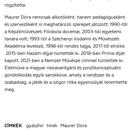
rögzítette.
Maurer Dóra nemcsak alkotóként, hanem pedagógusként
és szervezőként is meghatározó szerepet játszott: 1990-től
a Képzőművészeti Főiskola docense, 2003-tól egyetemi
tanára volt; 1993-tól a S
zéchenyi Irodalmi és Művészeti
Akadémia
levelező, 1998-tól rendes tagja, 2017-től elnöke.
2015-ben Hazám-díjjal tüntették ki. 2018-ban Prima díjat
kapott. 2021-ben a Nemzet Művésze címmel tüntették ki.
Életműve a magyar neoavantgárd és posztkonceptuális
gondolkodás egyik sarokköve, amely a rendszer és a
szabadság, a játék és a szigor ritka egyensúlyát teremtette
meg.
gyászhír
hírek
Maurer Dóra
CÍMKÉK