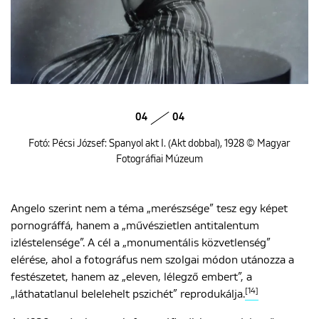
04
04
Fotó: Pécsi József: Spanyol akt I. (Akt dobbal), 1928 © Magyar
Fotográfiai Múzeum
Angelo szerint nem a téma „merészsége” tesz egy képet
pornográffá, hanem a „művészietlen antitalentum
izléstelensége”. A cél a „monumentális közvetlenség”
elérése, ahol a fotográfus nem szolgai módon utánozza a
festészetet, hanem az „eleven, lélegző embert”, a
[14]
„láthatatlanul belelehelt pszichét” reprodukálja.