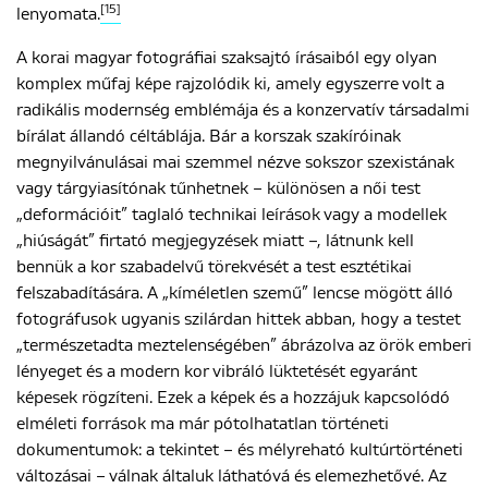
[15]
lenyomata.
A korai magyar fotográfiai szaksajtó írásaiból egy olyan
komplex műfaj képe rajzolódik ki, amely egyszerre volt a
radikális modernség emblémája és a konzervatív társadalmi
bírálat állandó céltáblája. Bár a korszak szakíróinak
megnyilvánulásai mai szemmel nézve sokszor szexistának
vagy tárgyiasítónak tűnhetnek – különösen a női test
„deformációit” taglaló technikai leírások vagy a modellek
„hiúságát” firtató megjegyzések miatt –, látnunk kell
bennük a kor szabadelvű törekvését a test esztétikai
felszabadítására. A „kíméletlen szemű” lencse mögött álló
fotográfusok ugyanis szilárdan hittek abban, hogy a testet
„természetadta meztelenségében” ábrázolva az örök emberi
lényeget és a modern kor vibráló lüktetését egyaránt
képesek rögzíteni. Ezek a képek és a hozzájuk kapcsolódó
elméleti források ma már pótolhatatlan történeti
dokumentumok: a tekintet – és mélyreható kultúrtörténeti
változásai – válnak általuk láthatóvá és elemezhetővé. Az