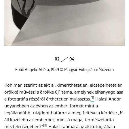
02
04
Fotó: Angelo: Atléta, 1959 © Magyar Fotográfiai Múzeum
Kohlman szerint az akt a „kimeríthetetlen, elcsépelhetetlen
örökké művészi s örökké új” téma, amelynek elhanyagolása
[1]
a fotográfia részéről érthetetlen mulasztás.
Halasi Andor
ugyanebben az évben az emberi formát mint a
legállandóbb tulajdont határozta meg, feltéve a kérdést: „Mi
áll közelebb az emberhez, mint ő maga, természetadta
[2]
meztelenségében?”
Halasi számára az aktfotográfia a