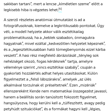
sakkban tartani”, mert a lencse „kíméletlen szeme” előtt a
[4]
legkisebb hiba is végzetes lehet.
A szerző részletes anatómiai útmutatást is ad a
fotográfusoknak, kiemelve a legkritikusabb pontokat. Úgy
véli, a modell helyzete akkor válik esztétikailag
problematikussá, ha a „keblek szabadon, önmagukra
hagyatnak”, mivel ezáltal „kedvezőtlen helyzetet képeznek”,
és a „legesztétikusabban ható tömegbenyomás ezzel kárba
veszett”. A hasi rész megfelelő ábrázolását „tényleg sok
nehézséget okozó, fogas kérdésnek” tartja, amelyre
véleménye szerint „nincs esztétikai szabály”, csupán a
gyakorlati hozzáértés adhat helyes utasításokat. Külön
figyelmeztet a „felső lábszárakra”, amelyek „az ülés
alkalmával torzulnak el: préseltetnek”. Ezen „mizériák”
ellenszereként Kende nem matematikai összegezést javasol,
hanem a beállítás során tanúsított fokozott figyelmet,
hangsúlyozva, hogy kerülni kell a „túlfeszített, avagy pedig
petyhüdt szituációkat”, és a formákat hagyni kell „légies,