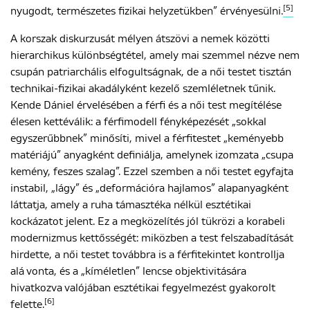
[5]
nyugodt, természetes fizikai helyzetükben” érvényesülni.
A korszak diskurzusát mélyen átszövi a nemek közötti
hierarchikus különbségtétel, amely mai szemmel nézve nem
csupán patriarchális elfogultságnak, de a női testet tisztán
technikai-fizikai akadályként kezelő szemléletnek tűnik.
Kende Dániel érvelésében a férfi és a női test megítélése
élesen kettéválik: a férfimodell fényképezését „sokkal
egyszerűbbnek” minősíti, mivel a férfitestet „keményebb
matériájú” anyagként definiálja, amelynek izomzata „csupa
kemény, feszes szalag”. Ezzel szemben a női testet egyfajta
instabil, „lágy” és „deformációra hajlamos” alapanyagként
láttatja, amely a ruha támasztéka nélkül esztétikai
kockázatot jelent. Ez a megközelítés jól tükrözi a korabeli
modernizmus kettősségét: miközben a test felszabadítását
hirdette, a női testet továbbra is a férfitekintet kontrollja
alá vonta, és a „kíméletlen” lencse objektivitására
hivatkozva valójában esztétikai fegyelmezést gyakorolt
[6]
felette.