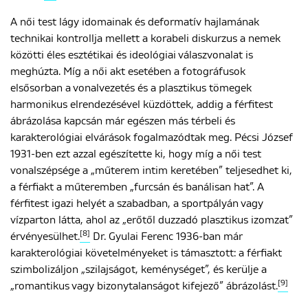
A női test lágy idomainak és deformatív hajlamának
technikai kontrollja mellett a korabeli diskurzus a nemek
közötti éles esztétikai és ideológiai válaszvonalat is
meghúzta. Míg a női akt esetében a fotográfusok
elsősorban a vonalvezetés és a plasztikus tömegek
harmonikus elrendezésével küzdöttek, addig a férfitest
ábrázolása kapcsán már egészen más térbeli és
karakterológiai elvárások fogalmazódtak meg. Pécsi József
1931-ben ezt azzal egészítette ki, hogy míg a női test
vonalszépsége a „műterem intim keretében” teljesedhet ki,
a férfiakt a műteremben „furcsán és banálisan hat”. A
férfitest igazi helyét a szabadban, a sportpályán vagy
vízparton látta, ahol az „erőtől duzzadó plasztikus izomzat”
[8]
érvényesülhet.
Dr. Gyulai Ferenc 1936-ban már
karakterológiai követelményeket is támasztott: a férfiakt
szimbolizáljon „szilajságot, keménységet”, és kerülje a
[9]
„romantikus vagy bizonytalanságot kifejező” ábrázolást.