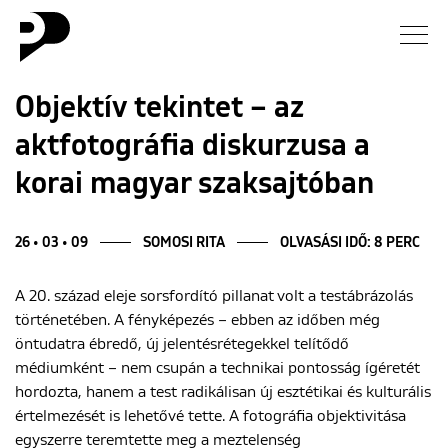
Hírek
Objektív tekintet – az
aktfotográfia diskurzusa a
Galéria
korai magyar szaksajtóban
Interjú
26 • 03 • 09
SOMOSI RITA
OLVASÁSI IDŐ: 8 PERC
Esszé
A 20. század eleje sorsfordító pillanat volt a testábrázolás
Blog
történetében. A fényképezés – ebben az időben még
öntudatra ébredő, új jelentésrétegekkel telítődő
Rólunk
médiumként – nem csupán a technikai pontosság ígéretét
hordozta, hanem a test radikálisan új esztétikai és kulturális
értelmezését is lehetővé tette. A fotográfia objektivitása
egyszerre teremtette meg a meztelenség