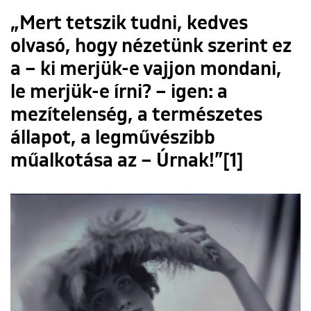
„Mert tetszik tudni, kedves
olvasó, hogy nézetünk szerint ez
a – ki merjük-e vajjon mondani,
le merjük-e írni? – igen: a
mezítelenség, a természetes
állapot, a legművészibb
műalkotása az – Úrnak!”[1]