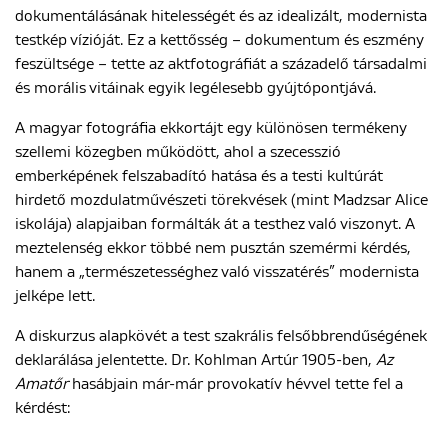
dokumentálásának hitelességét és az idealizált, modernista
testkép vízióját. Ez a kettősség – dokumentum és eszmény
feszültsége – tette az aktfotográfiát a századelő társadalmi
ENGLISH
és morális vitáinak egyik legélesebb gyújtópontjává.
A magyar fotográfia ekkortájt egy különösen termékeny
szellemi közegben működött, ahol a szecesszió
emberképének felszabadító hatása és a testi kultúrát
hirdető mozdulatművészeti törekvések (mint Madzsar Alice
iskolája) alapjaiban formálták át a testhez való viszonyt. A
meztelenség ekkor többé nem pusztán szemérmi kérdés,
hanem a „természetességhez való visszatérés” modernista
jelképe lett.
A diskurzus alapkövét a test szakrális felsőbbrendűségének
deklarálása jelentette. Dr. Kohlman Artúr 1905-ben,
Az
Amatőr
hasábjain már-már provokatív hévvel tette fel a
kérdést: