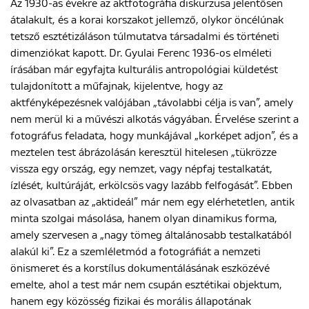
Az 1930-as évekre az aktfotográfia diskurzusa jelentősen
átalakult, és a korai korszakot jellemző, olykor öncélúnak
tetsző esztétizáláson túlmutatva társadalmi és történeti
dimenziókat kapott. Dr. Gyulai Ferenc 1936-os elméleti
írásában már egyfajta kulturális antropológiai küldetést
tulajdonított a műfajnak, kijelentve, hogy az
aktfényképezésnek valójában „távolabbi célja is van”, amely
nem merül ki a művészi alkotás vágyában. Érvelése szerint a
fotográfus feladata, hogy munkájával „korképet adjon”, és a
meztelen test ábrázolásán keresztül hitelesen „tükrözze
vissza egy ország, egy nemzet, vagy népfaj testalkatát,
ízlését, kultúráját, erkölcsös vagy lazább felfogását”. Ebben
az olvasatban az „aktideál” már nem egy elérhetetlen, antik
minta szolgai másolása, hanem olyan dinamikus forma,
amely szervesen a „nagy tömeg általánosabb testalkatából
alakúl ki”. Ez a szemléletmód a fotográfiát a nemzeti
önismeret és a korstílus dokumentálásának eszközévé
emelte, ahol a test már nem csupán esztétikai objektum,
hanem egy közösség fizikai és morális állapotának