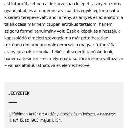
aktfotográfia ebben a diskurzusban kilépett a voyeurizmus
gyanújából, és a modernista vizualitás egyik legfontosabb
kísérleti terepévé vált, ahol a fény, az árnyék és az anatómia
találkozása már nem csupán erotikus tartalom, hanem
szigorú formai tanulmány volt. Ezek a képek és a hozzájuk
kapcsolódó elméleti szövegek ma már pótolhatatlan
történeti dokumentumok: nemcsak a magyar fotográfia
aranykorának technikai felkészültségéről tanúskodnak,
hanem a tekintet – és mélyreható kultúrtörténeti változásai
– válnak általuk láthatóvá és elemezhetővé.
JEGYZETEK
[1]
Kohlman Artúr dr: Aktfényképezés és művészet.
Az Amatőr,
II. évf. 15. sz. 1905. május 1. 154.