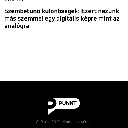
26 • 07 • 18
Szembetűnő különbségek: Ezért nézünk
más szemmel egy digitális képre mint az
analógra
© Punkt 2019. Minden jog védve.