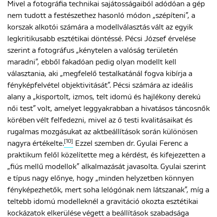
Mivel a fotográfia technikai sajátosságaiból adódóan a gép
nem tudott a festészethez hasonló módon „szépíteni”, a
korszak alkotói számára a modellválasztás vált az egyik
legkritikusabb esztétikai döntéssé. Pécsi József érvelése
szerint a fotográfus „kénytelen a valóság területén
maradni”, ebből fakadóan pedig olyan modellt kell
választania, aki „megfelelő testalkatánál fogva kibírja a
fényképfelvétel objektivitását”. Pécsi számára az ideális
alany a „kisportolt, izmos, telt idomú és hajlékony derekú
női test” volt, amelyet leggyakrabban a hivatásos táncosnők
körében vélt felfedezni, mivel az ő testi kvalitásaikat és
rugalmas mozgásukat az aktbeállítások során különösen
[10]
nagyra értékelte.
Ezzel szemben dr. Gyulai Ferenc a
praktikum felől közelítette meg a kérdést, és kifejezetten a
„fiús mellű modellok” alkalmazását javasolta. Gyulai szerint
e típus nagy előnye, hogy „minden helyzetben könnyen
fényképezhetők, mert soha lelógónak nem látszanak”, míg a
teltebb idomú modelleknél a gravitáció okozta esztétikai
kockázatok elkerülése végett a beállítások szabadsága