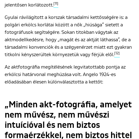
[11]
jelentősen korlátozott.
Gyulai rávilágított a korszak társadalmi kettősségére is: a
polgári erkölcs korlátai között a nők „hiúsága” sietett a
fotográfusok segítségére. Sokan titokban vágytak az
aktmodellkedésre, hogy „magát és az aktját láthassa”, de a
társadalmi konvenciók és a szégyenérzet miatt ezt gyakran
[12]
titkolni kényszerültek környezetük vagy férjük elől.
Az aktfotográfia megítélésének legvitatottabb pontja az
erkölcsi határvonal meghúzása volt. Angelo 1924-es
előadásában élesen különválasztotta a kettőt:
„Minden akt-fotográfia, amelyet
nem művész, nem művészi
intuícióval és nem biztos
formaérzékkel, nem biztos hittel