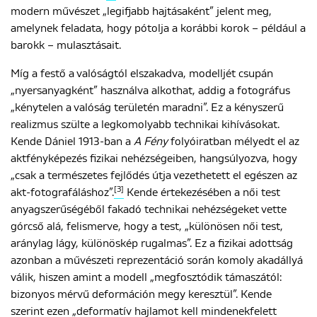
modern művészet „legifjabb hajtásaként” jelent meg,
amelynek feladata, hogy pótolja a korábbi korok – például a
barokk – mulasztásait.
Míg a festő a valóságtól elszakadva, modelljét csupán
„nyersanyagként” használva alkothat, addig a fotográfus
„kénytelen a valóság területén maradni”. Ez a kényszerű
realizmus szülte a legkomolyabb technikai kihívásokat.
Kende Dániel 1913-ban a
A Fény
folyóiratban mélyedt el az
aktfényképezés fizikai nehézségeiben, hangsúlyozva, hogy
„csak a természetes fejlődés útja vezethetett el egészen az
[3]
akt-fotografáláshoz”.
Kende értekezésében a női test
anyagszerűségéből fakadó technikai nehézségeket vette
górcső alá, felismerve, hogy a test, „különösen női test,
aránylag lágy, különöskép rugalmas”. Ez a fizikai adottság
azonban a művészeti reprezentáció során komoly akadállyá
válik, hiszen amint a modell „megfosztódik támaszától:
bizonyos mérvű deformáción megy keresztül”. Kende
szerint ezen „deformatív hajlamot kell mindenekfelett