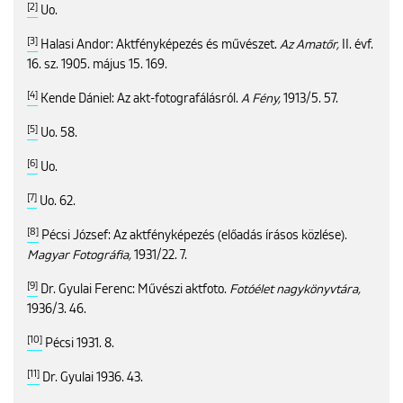
[2]
Uo.
[3]
Halasi Andor: Aktfényképezés és művészet.
Az Amatőr,
II. évf.
16. sz. 1905. május 15. 169.
[4]
Kende Dániel: Az akt-fotografálásról.
A Fény,
1913/5. 57.
[5]
Uo. 58.
[6]
Uo.
[7]
Uo. 62.
[8]
Pécsi József: Az aktfényképezés (előadás írásos közlése).
Magyar Fotográfia,
1931/22. 7.
[9]
Dr. Gyulai Ferenc: Művészi aktfoto.
Fotóélet nagykönyvtára,
1936/3. 46.
[10]
Pécsi 1931. 8.
[11]
Dr. Gyulai 1936. 43.