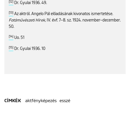
[12]
Dr. Gyulai 1936. 49.
[13]
Az aktról. Angelo Pál előadásának kivonatos ismertetése.
Fotóművészeti Hírek,
IV. évf. 7–8. sz. 1924. november–december.
50.
[14]
Uo. 51
[15]
Dr. Gyulai 1936. 10
aktfényképezés
esszé
CÍMKÉK