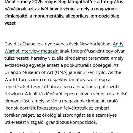
tárlat – mely 2026. május 3-ig látogatható – a fotográfus
pályájának azt az ívét követi végig, amely a magazinok
címlapjaitól a monumentális, allegorikus kompozíciókig
ENGLISH
vezet.
David LaChapelle a nyolcvanas évek New Yorkjában,
Andy
Warhol Interview magazin
jának fotográfusaként egy olyan
túlszínezett, harsány vizuális birodalmat teremtett, amely
évtizedekig egyet jelentett a popkulturális bőséggel. Az
Orlando Museum of Art (OMA) január 31-én nyíló, As the
World Turns című retrospektív tárlata viszont épp a
repedéseket teszi láthatóvá ezen a hibátlanra polírozott
felszínen. A kiállítás lépésről lépésre követi végig azt a belső
elmozdulást, amely során a magazinok címlapjait uraló
ikonok portréit fokozatosan felváltották az emberi
törékenységet, az ökológiai szorongást és a személyes
útkeresést vizsgáló, grandiózus kompozíciók.