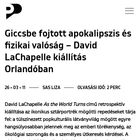
Hírek
Giccsbe fojtott apokalipszis és
fizikai valóság – David
Galéria
LaChapelle kiállítás
Interjú
Orlandóban
Esszé
26 • 03 • 11
SAS LIZA
OLVASÁSI IDŐ: 2 PERC
Blog
David LaChapelle
As the World Turns
című retrospektív
kiállítása az ikonikus sztárportrék mögötti repedéseket tárja
Rólunk
fel: a túlszínezett popkulturális látványvilág mögött egyre
hangsúlyosabban jelennek meg az emberi törékenység, az
ökológiai szorongás és a személyes útkeresés kérdései. A