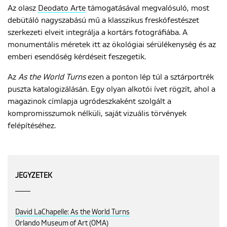
Az olasz
Deodato Arte
támogatásával megvalósuló, most
debütáló nagyszabású mű a klasszikus freskófestészet
szerkezeti elveit integrálja a kortárs fotográfiába. A
monumentális méretek itt az ökológiai sérülékenység és az
emberi esendőség kérdéseit feszegetik.
Az
As the World Turns
ezen a ponton lép túl a sztárportrék
puszta katalogizálásán. Egy olyan alkotói ívet rögzít, ahol a
magazinok címlapja ugródeszkaként szolgált a
kompromisszumok nélküli, saját vizuális törvények
felépítéséhez.
JEGYZETEK
David LaChapelle: As the World Turns
Orlando Museum of Art (OMA)