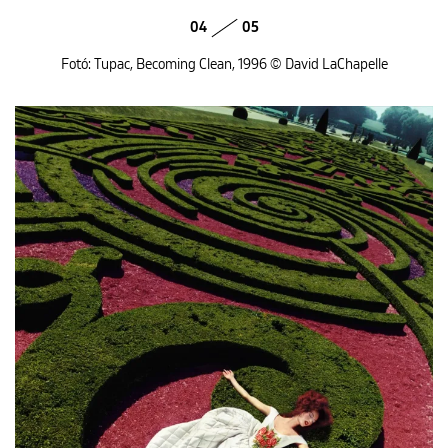
04
05
Fotó: Tupac, Becoming Clean, 1996 © David LaChapelle