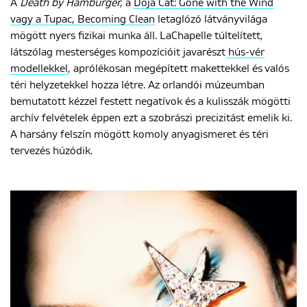
A
Death by Hamburger,
a
Doja Cat: Gone with the Wind
vagy a Tupac, Becoming Clean
letaglózó látványvilága
mögött nyers fizikai munka áll. LaChapelle túltelített,
látszólag mesterséges kompozícióit javarészt
hús-vér
modellekkel
, aprólékosan megépített makettekkel és valós
téri helyzetekkel hozza létre. Az orlandói múzeumban
bemutatott kézzel festett negatívok és a kulisszák mögötti
archív felvételek éppen ezt a szobrászi precizitást emelik ki.
A harsány felszín mögött komoly anyagismeret és téri
tervezés húzódik.