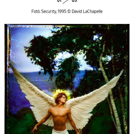
01
05
Fotó: Security, 1995 © David LaChapelle