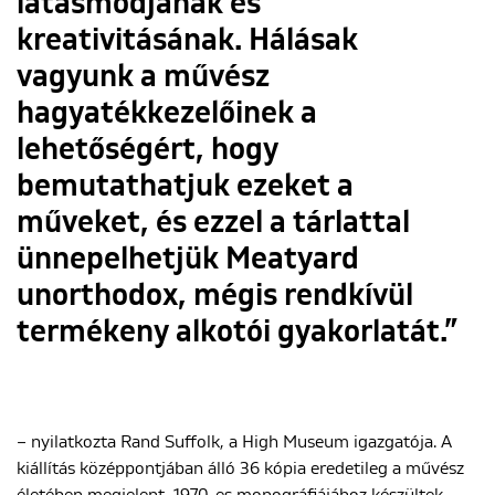
látásmódjának és
kreativitásának. Hálásak
vagyunk a művész
hagyatékkezelőinek a
lehetőségért, hogy
bemutathatjuk ezeket a
műveket, és ezzel a tárlattal
ünnepelhetjük Meatyard
unorthodox, mégis rendkívül
termékeny alkotói gyakorlatát.”
– nyilatkozta Rand Suffolk, a High Museum igazgatója. A
kiállítás középpontjában álló 36 kópia eredetileg a művész
életében megjelent, 1970-es monográfiájához készültek.