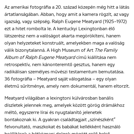
Az amerikai fotográfia a 20. század közepén még hitt a látás
ártatlanságában. Abban, hogy amit a kamera rögzít, az vagy
ENGLISH
igazság, vagy szépség. Ralph Eugene Meatyard (1925–1972)
ezt a hitet rombolta le. A kentuckyi Lexingtonban élő
látszerész nem a valóságot akarta megörökíteni, hanem
olyan helyzeteket konstruált, amelyekben maga a valóság
válik bizonytalanná. A High Museum of Art
The Family
Album of Ralph Eugene Meatyard
című kiállítása nem
retrospektív, nem kánonteremtő gesztus, hanem egy
radikálisan személyes művészi testamentum bemutatása.
36 fotográfia – Meatyard saját válogatása – egy olyan
életmű sűrítménye, amely nem dokumentál, hanem eltorzít.
Meatyard világában a lexingtoni külvárosban banális
díszletek jelennek meg, amelyek között görög drámákhoz
méltó, egyszerre lírai és nyugtalanító jelenetek
bontakoznak ki. A gyakran családtagjait „színészként”
felvonultató, maszkokat és babákat kellékként használó