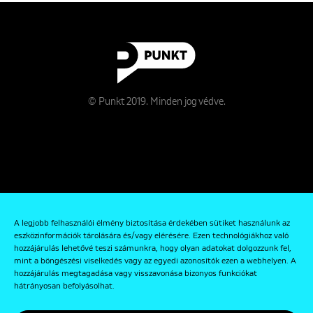
© Punkt 2019. Minden jog védve.
Rólunk
A legjobb felhasználói élmény biztosítása érdekében sütiket használunk az
Kapcsolat
eszközinformációk tárolására és/vagy elérésére. Ezen technológiákhoz való
hozzájárulás lehetővé teszi számunkra, hogy olyan adatokat dolgozzunk fel,
Adatkezelési és Adatvédelmi Szabályzat
mint a böngészési viselkedés vagy az egyedi azonosítók ezen a webhelyen. A
hozzájárulás megtagadása vagy visszavonása bizonyos funkciókat
hátrányosan befolyásolhat.