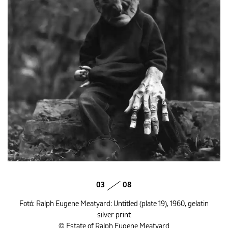
03
08
Fotó: Ralph Eugene Meatyard: Untitled (plate 19), 1960, gelatin
silver print
© Estate of Ralph Eugene Meatyard