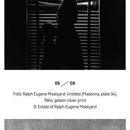
06
08
Fotó: Ralph Eugene Meatyard: Untitled (Madonna, plate 34),
1964, gelatin silver print
© Estate of Ralph Eugene Meatyard