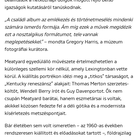
beállítások a hétköznapi dolgok mögött rejlő belső
igazságok kutatásáról tanúskodnak.
„A családi album az emlékezés és történetmesélés mindenki
számára ismerős formája.
Ám míg ezek a művek megidézik
ezt a nosztalgikus formátumot, tele vannak
meglepetésekkel.”
– mondta Gregory Harris, a múzeum
fotográfiai kurátora.
Meatyard egyedülálló művészete értelmezhetetlen a
különleges szellemi kör nélkül, amely Lexingtonban vette
körül. A kiállítás portrékon idézi meg a „titkos” társaságot, a
„Kentucky reneszánsz” alakjait: Thomas Merton szerzetes-
költőt, Wendell Berry írót és Guy Davenportot. Ők nem
csupán Meatyard barátai, hanem eszmetársai is voltak,
akikkel közösen fedezte fel a déli gótika és a modernista
kísérletezés metszéspontjait.
Bár életében sem volt ismeretlen – az 1960-as években
rendszeresen kiállított és előadásokat tartott –, földrajzilag