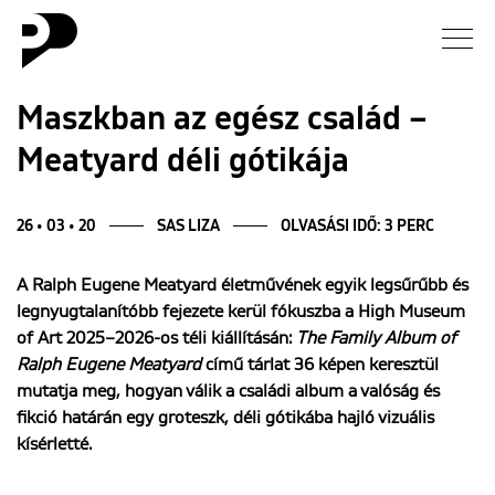
Hírek
Maszkban az egész család –
Meatyard déli gótikája
Galéria
Interjú
26 • 03 • 20
SAS LIZA
OLVASÁSI IDŐ: 3 PERC
A
Ralph Eugene Meatyard
életművének egyik legsűrűbb és
Esszé
legnyugtalanítóbb fejezete kerül fókuszba a
High Museum
of Art
2025–2026-os téli kiállításán:
The Family Album of
Blog
Ralph Eugene Meatyard
című tárlat 36 képen keresztül
mutatja meg, hogyan válik a családi album a valóság és
Rólunk
fikció határán egy groteszk, déli gótikába hajló vizuális
kísérletté.