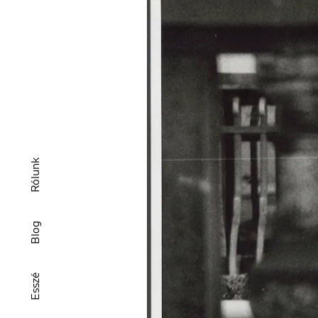
Rólunk
Blog
Esszé