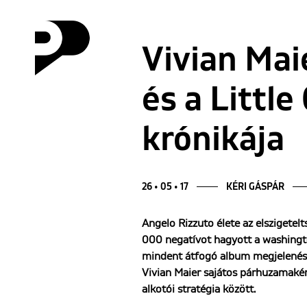
Vivian Mai
és a Littl
krónikája
26 • 05 • 17
KÉRI GÁSPÁR
Angelo Rizzuto élete az elszigete
000 negatívot hagyott a washingto
mindent átfogó album megjelenése
Vivian Maier sajátos párhuzamakén
alkotói stratégia között.