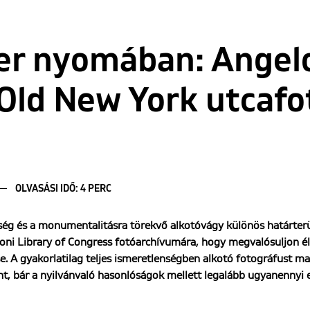
er nyomában: Angel
e Old New York utcaf
OLVASÁSI IDŐ: 4 PERC
ltség és a monumentalitásra törekvő alkotóvágy különös határter
ni Library of Congress fotóarchívumára, hogy megvalósuljon él
. A gyakorlatilag teljes ismeretlenségben alkotó fotográfust 
t, bár a nyilvánvaló hasonlóságok mellett legalább ugyanennyi e