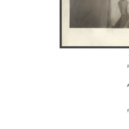
F
A
f