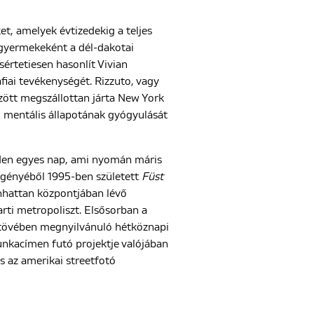
et, amelyek évtizedekig a teljes
 gyermekeként a dél-dakotai
értetiesen hasonlít Vivian
iai tevékenységét. Rizzuto, vagy
zött megszállottan járta New York
ó mentális állapotának gyógyulását
nden egyes nap, ami nyomán máris
regényéből 1995-ben született
Füst
nhattan központjában lévő
arti metropoliszt. Elsősorban a
ók tövében megnyilvánuló hétköznapi
kacímen futó projektje valójában
s az amerikai streetfotó