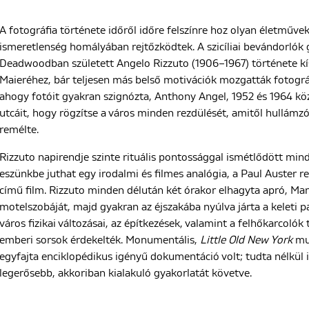
A fotográfia története időről időre felszínre hoz olyan életművek
ismeretlenség homályában rejtőzködtek. A szicíliai bevándorlók
Deadwoodban született Angelo Rizzuto (1906–1967) története kís
Maieréhez, bár teljesen más belső motivációk mozgatták fotográf
ahogy fotóit gyakran szignózta, Anthony Angel, 1952 és 1964 kö
utcáit, hogy rögzítse a város minden rezdülését, amitől hullámz
remélte.
Rizzuto napirendje szinte rituális pontossággal ismétlődött mi
eszünkbe juthat egy irodalmi és filmes analógia, a Paul Auster 
című film. Rizzuto minden délután két órakor elhagyta apró, Ma
motelszobáját, majd gyakran az éjszakába nyúlva járta a keleti p
város fizikai változásai, az építkezések, valamint a felhőkarcol
emberi sorsok érdekelték. Monumentális,
Little Old New York
mun
egyfajta enciklopédikus igényű dokumentáció volt; tudta nélkül i
legerősebb, akkoriban kialakuló gyakorlatát követve.