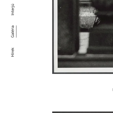
Interjú
Galéria
Hírek