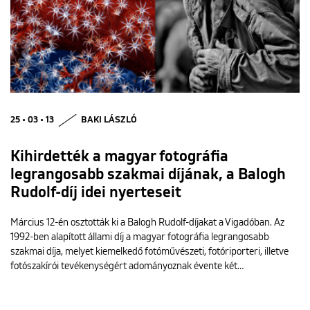
25 • 03 • 13
BAKI LÁSZLÓ
Kihirdették a magyar fotográfia
legrangosabb szakmai díjának, a Balogh
Rudolf-díj idei nyerteseit
Március 12-én osztották ki a Balogh Rudolf-díjakat a Vigadóban. Az
1992-ben alapított állami díj a magyar fotográfia legrangosabb
szakmai díja, melyet kiemelkedő fotóművészeti, fotóriporteri, illetve
fotószakírói tevékenységért adományoznak évente két…