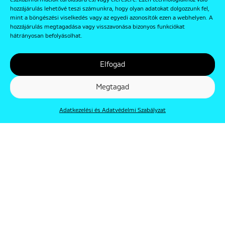
eszközinformációk tárolására és/vagy elérésére. Ezen technológiákhoz való
hozzájárulás lehetővé teszi számunkra, hogy olyan adatokat dolgozzunk fel,
mint a böngészési viselkedés vagy az egyedi azonosítók ezen a webhelyen. A
hozzájárulás megtagadása vagy visszavonása bizonyos funkciókat
hátrányosan befolyásolhat.
Elfogad
Megtagad
Adatkezelési és Adatvédelmi Szabályzat