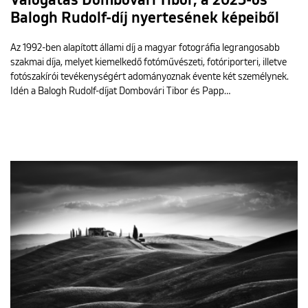
Válogatás Dombovári Tibor, a 2025-ös
Balogh Rudolf-díj nyertesének képeiből
Az 1992-ben alapított állami díj a magyar fotográfia legrangosabb
szakmai díja, melyet kiemelkedő fotóművészeti, fotóriporteri, illetve
fotószakírói tevékenységért adományoznak évente két személynek.
Idén a Balogh Rudolf-díjat Dombovári Tibor és Papp…