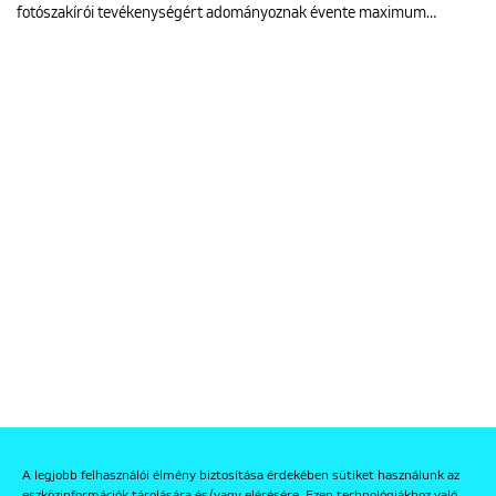
fotószakírói tevékenységért adományoznak évente maximum…
A legjobb felhasználói élmény biztosítása érdekében sütiket használunk az