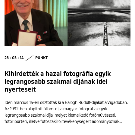
23 • 03 • 14
PUNKT
Kihirdették a hazai fotográfia egyik
legrangosabb szakmai díjának idei
nyerteseit
Idén március 14-én osztották ki a Balogh Rudolf-díjakat a Vigadóban.
Az 1992-ben alapított állami díj a magyar fotográfia egyik
legrangosabb szakmai díja, melyet kiemelkedő fotóművészeti,
fotóriporteri, illetve fotószakírói tevékenységért adományoznak…