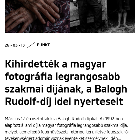
ENGLISH
26 • 03 • 13
PUNKT
Kihirdették a magyar
fotográfia legrangosabb
szakmai díjának, a Balogh
Rudolf-díj idei nyerteseit
Március 12-én osztották ki a Balogh Rudolf-díjakat. Az 1992-ben
alapított állami díj a magyar fotográfia legrangosabb szakmai díja,
melyet kiemelkedő fotóművészeti, fotóriporteri, illetve fotószakírói
tevékenységért adományoznak évente két személynek. Idén…