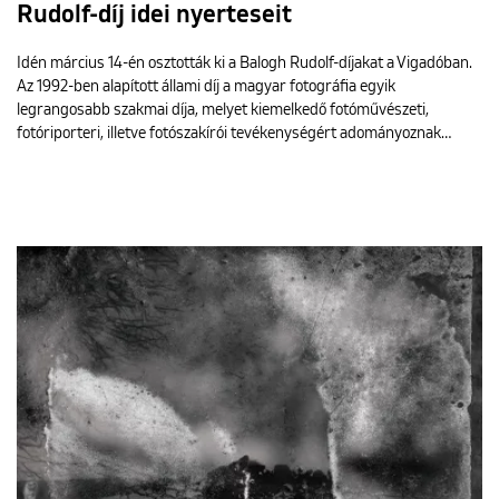
Rudolf-díj idei nyerteseit
Idén március 14-én osztották ki a Balogh Rudolf-díjakat a Vigadóban.
Az 1992-ben alapított állami díj a magyar fotográfia egyik
legrangosabb szakmai díja, melyet kiemelkedő fotóművészeti,
fotóriporteri, illetve fotószakírói tevékenységért adományoznak…