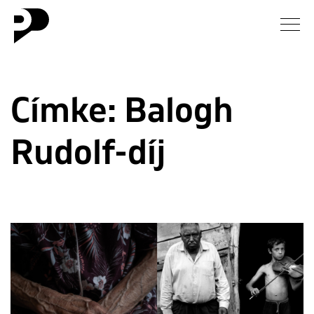
Hírek
Címke:
Balogh
Galéria
Rudolf-díj
Interjú
Esszé
Blog
Rólunk