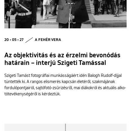
20 • 05 • 27
A FEHÉR VERA
Az objektivitás és az érzelmi bevonódás
határain – interjú Szigeti Tamással
Szigeti Tamást fotográfiai munkásságáért idén Balogh Rudolf-díjjal
tüntették ki. A rangos elismerés kapcsán életéről, szakmájának
fordulópontjairól, sajtófotó-zsűrizésről, mai diákokról és aktuális alko-
tótevékenységéről is kérdeztük.