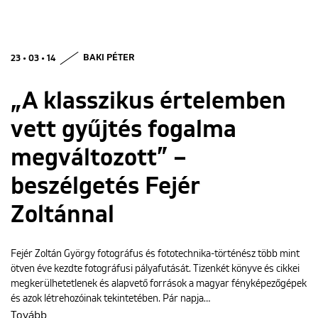
23 • 03 • 14
BAKI PÉTER
„A klasszikus értelemben
vett gyűjtés fogalma
megváltozott” –
beszélgetés Fejér
Zoltánnal
Fejér Zoltán György fotográfus és fototechnika-történész több mint
ötven éve kezdte fotográfusi pályafutását. Tizenkét könyve és cikkei
megkerülhetetlenek és alapvető források a magyar fényképezőgépek
és azok létrehozóinak tekintetében. Pár napja…
Tovább