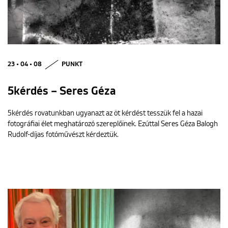
23 • 04 • 08
PUNKT
5kérdés – Seres Géza
5kérdés rovatunkban ugyanazt az öt kérdést tesszük fel a hazai
fotográfiai élet meghatározó szereplőinek. Ezúttal Seres Géza Balogh
Rudolf-díjas fotóművészt kérdeztük.