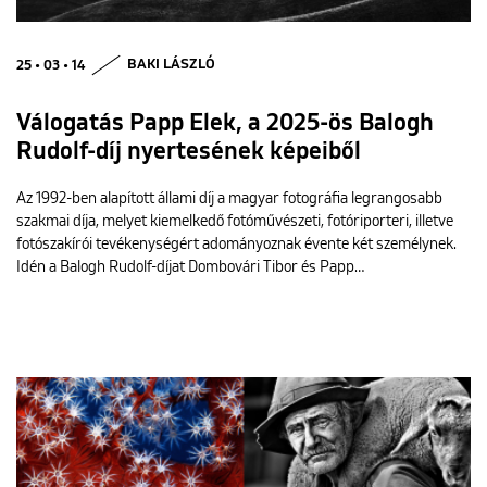
25 • 03 • 14
BAKI LÁSZLÓ
Válogatás Papp Elek, a 2025-ös Balogh
Rudolf-díj nyertesének képeiből
Az 1992-ben alapított állami díj a magyar fotográfia legrangosabb
szakmai díja, melyet kiemelkedő fotóművészeti, fotóriporteri, illetve
fotószakírói tevékenységért adományoznak évente két személynek.
Idén a Balogh Rudolf-díjat Dombovári Tibor és Papp…