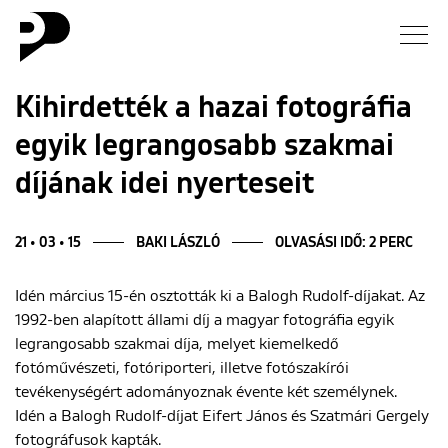
Hírek
Kihirdették a hazai fotográfia
egyik legrangosabb szakmai
Galéria
díjának idei nyerteseit
Interjú
21 • 03 • 15
BAKI LÁSZLÓ
OLVASÁSI IDŐ: 2 PERC
Esszé
Idén március 15-én osztották ki a Balogh Rudolf-díjakat. Az
Blog
1992-ben alapított állami díj a magyar fotográfia egyik
legrangosabb szakmai díja, melyet kiemelkedő
Rólunk
fotóművészeti, fotóriporteri, illetve fotószakírói
tevékenységért adományoznak évente két személynek.
Idén a Balogh Rudolf-díjat Eifert János és Szatmári Gergely
fotográfusok kapták.