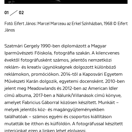
01
02
Fotó: Eifert János: Marcel Marceau az Erkel Színházban, 1968 © Eifert
János
Szatmári Gergely 1990-ben diplomázott a Magyar
Iparművészeti Főiskola, fotográfia szakán. A kilencvenes
évektől fotográfusként számos, jelentős nemzetközi
reklám- és kreatív ügynökségnek dolgozott különböző
reklámokon, promóciókon. 2014-től a Kaposvári Egyetem
Művészeti Karán dolgozik, egyetemi docensként. 2010-ben
jelent meg Meadowlands és 2012-ben az American Idler
című albuma, 2017-ben a Nálunk/Villanások című könyve,
amelyet Fabricius Gáborral közösen készített. Munkáit –
melyek jelentős köz- és magángyűjteményekben
találhatóak – számos egyéni és csoportos kiállításon
mutatták be itthon és külföldön. A fotográfussal készített
interjúnkat
ezen a linken lehet elolvasni
.