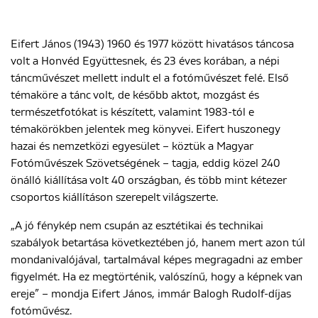
Eifert János (1943) 1960 és 1977 között hivatásos táncosa
ENGLISH
volt a Honvéd Együttesnek, és 23 éves korában, a népi
táncművészet mellett indult el a fotóművészet felé. Első
témaköre a tánc volt, de később aktot, mozgást és
természetfotókat is készített, valamint 1983-tól e
témakörökben jelentek meg könyvei. Eifert huszonegy
hazai és nemzetközi egyesület – köztük a Magyar
Fotóművészek Szövetségének – tagja, eddig közel 240
önálló kiállítása volt 40 országban, és több mint kétezer
csoportos kiállításon szerepelt világszerte.
„A jó fénykép nem csupán az esztétikai és technikai
szabályok betartása következtében jó, hanem mert azon túl
mondanivalójával, tartalmával képes megragadni az ember
figyelmét. Ha ez megtörténik, valószínű, hogy a képnek van
ereje” – mondja Eifert János, immár Balogh Rudolf-díjas
fotóművész.