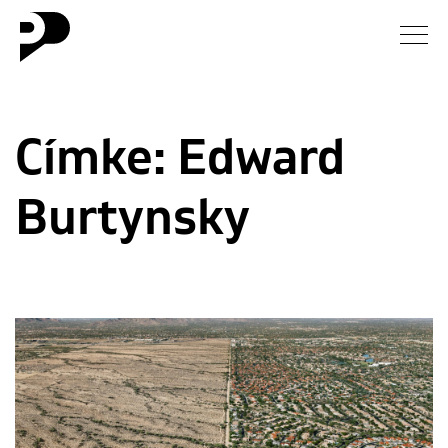
Hírek
Címke:
Edward
Galéria
Burtynsky
Interjú
Esszé
Blog
Rólunk