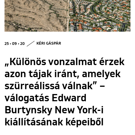
ENGLISH
25 • 09 • 20
KÉRI GÁSPÁR
„Különös vonzalmat érzek
azon tájak iránt, amelyek
szürreálissá válnak” –
válogatás Edward
Burtynsky New York-i
kiállításának képeiből