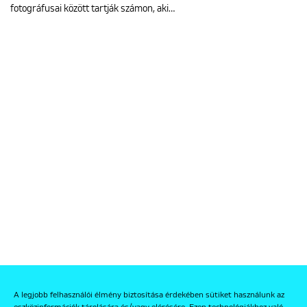
fotográfusai között tartják számon, aki…
A legjobb felhasználói élmény biztosítása érdekében sütiket használunk az