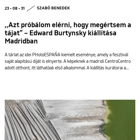
23 • 08 • 31
SZABÓ BENEDEK
,,Azt próbálom elérni, hogy megértsem a
tájat” – Edward Burtynsky kiállítása
Madridban
A tárlat az idei PHotoESPAÑA kiemelt eseménye, amely a fesztivál
saját alapítású díját is elnyerte. A képeknek a madridi CentroCentro
adott otthont, itt láthatóak első alkalommal. A kiállítás kurátorai a…