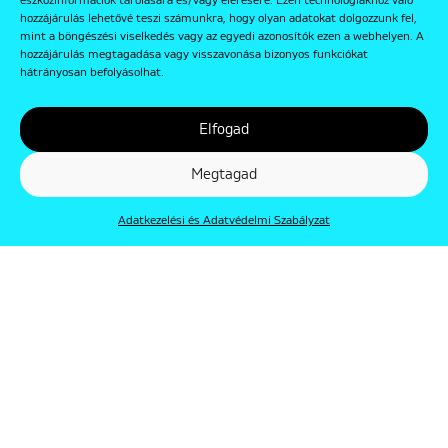
eszközinformációk tárolására és/vagy elérésére. Ezen technológiákhoz való
hozzájárulás lehetővé teszi számunkra, hogy olyan adatokat dolgozzunk fel,
mint a böngészési viselkedés vagy az egyedi azonosítók ezen a webhelyen. A
hozzájárulás megtagadása vagy visszavonása bizonyos funkciókat
hátrányosan befolyásolhat.
Elfogad
Megtagad
Adatkezelési és Adatvédelmi Szabályzat