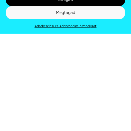
Megtagad
Adatkezelési és Adatvédelmi Szabályzat
© Punkt 2019. Minden jog védve.