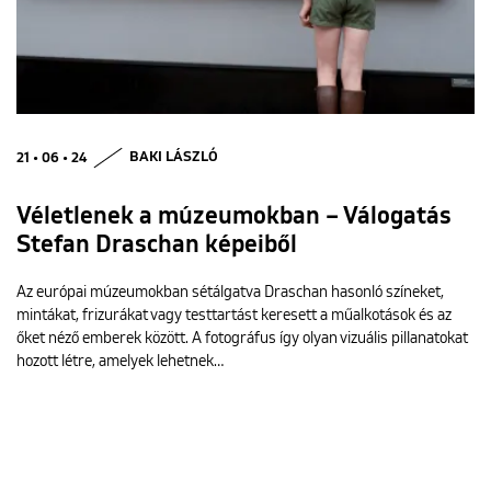
21 • 06 • 24
BAKI LÁSZLÓ
Véletlenek a múzeumokban – Válogatás
Stefan Draschan képeiből
Az európai múzeumokban sétálgatva Draschan hasonló színeket,
mintákat, frizurákat vagy testtartást keresett a műalkotások és az
őket néző emberek között. A fotográfus így olyan vizuális pillanatokat
hozott létre, amelyek lehetnek…