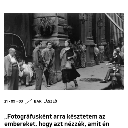
21 • 09 • 03
BAKI LÁSZLÓ
„Fotográfusként arra késztetem az
embereket, hogy azt nézzék, amit én