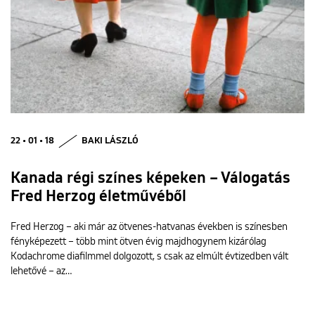
22 • 01 • 18
BAKI LÁSZLÓ
Kanada régi színes képeken – Válogatás
Fred Herzog életművéből
Fred Herzog – aki már az ötvenes-hatvanas években is színesben
fényképezett – több mint ötven évig majdhogynem kizárólag
Kodachrome diafilmmel dolgozott, s csak az elmúlt évtizedben vált
lehetővé – az…