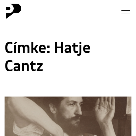
Hírek
Címke:
Hatje
Galéria
Cantz
Interjú
Esszé
Blog
Rólunk