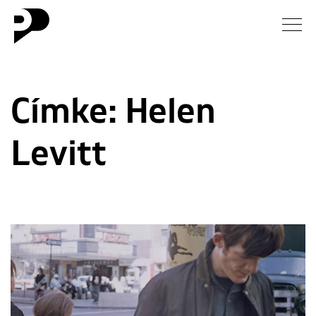
Hírek
Címke:
Helen
Galéria
Levitt
Interjú
Esszé
Blog
Rólunk