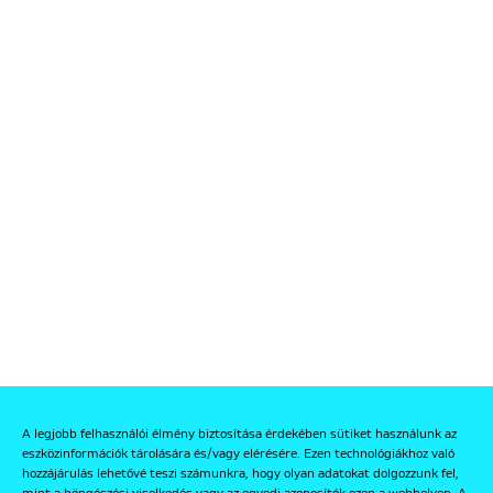
A legjobb felhasználói élmény biztosítása érdekében sütiket használunk az
eszközinformációk tárolására és/vagy elérésére. Ezen technológiákhoz való
hozzájárulás lehetővé teszi számunkra, hogy olyan adatokat dolgozzunk fel,