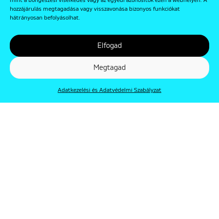
mint a böngészési viselkedés vagy az egyedi azonosítók ezen a webhelyen. A
hozzájárulás megtagadása vagy visszavonása bizonyos funkciókat
hátrányosan befolyásolhat.
Elfogad
Megtagad
Adatkezelési és Adatvédelmi Szabályzat
© Punkt 2019. Minden jog védve.