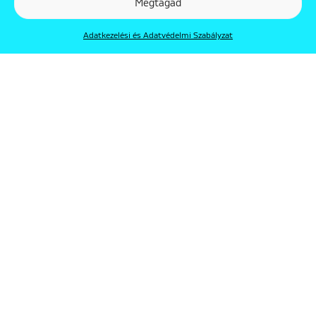
Megtagad
Adatkezelési és Adatvédelmi Szabályzat
© Punkt 2019. Minden jog védve.
Rólunk