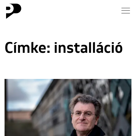
Hírek
Címke:
installáció
Galéria
Interjú
Esszé
Blog
Rólunk