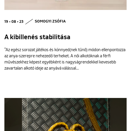
19 • 08 • 23
SOMOGYI ZSÓFIA
A kibillenés stabilitása
"Az egész sorozat játékos és könnyed(nek tűnő) módon ellenpontozza
az anya-szerepre nehezedő terheket. A női alkotóknak a férfi
művészekhez képest egyébként is nagyságrendekkel kevesebb
zavartalan alkotó ideje az anyává válással…