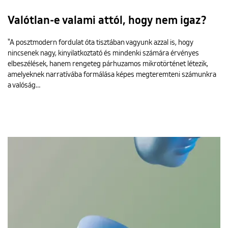
Valótlan-e valami attól, hogy nem igaz?
"A posztmodern fordulat óta tisztában vagyunk azzal is, hogy
nincsenek nagy, kinyilatkoztató és mindenki számára érvényes
elbeszélések, hanem rengeteg párhuzamos mikrotörténet létezik,
amelyeknek narratívába formálása képes megteremteni számunkra
a valóság…