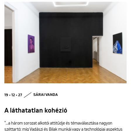
19 • 12 • 27
SÁRAI VANDA
A láthatatlan kohézió
"...a három sorozat alkotói attitűdje és témaválasztása nagyon
széttartó: míg Vadászi és Bilak munkái vagy a technológiai aspektus