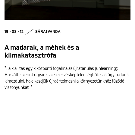
19 • 08 • 12
SÁRAI VANDA
A madarak, a méhek és a
klímakatasztrófa
"...a kiállítás egyik központi fogalma az újratanulás (unlearning):
Horváth szerint ugyanis a cselekvésképtelenségből csak úgy tudunk
kimozdulni, ha elkezdjük újraértelmezni a környezetünkhöz fűződő
viszonyunkat..."