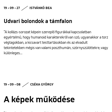
19 • 09 • 27
ISTVÁNKÓ BEA
Udvari bolondok a támfalon
"A kollázs-sorozat képein szereplő figurákkal kapcsolatban
egyértelmű, hogy humanoid karakterekről van szó, ugyanakkor a torz
végtagokban, a kicsavart testtartásokban és az elvadult
tekintetekben mégis van valami poszthumán, szörnyszülöttekre, vagy
különleges…
19 • 09 • 08
CSÉKA GYÖRGY
A képek működése