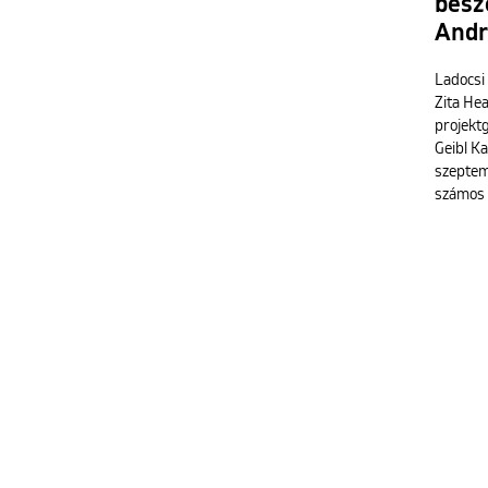
besz
Andr
Ladocsi
Zita Hea
projektg
Geibl Ka
szeptemb
számos 