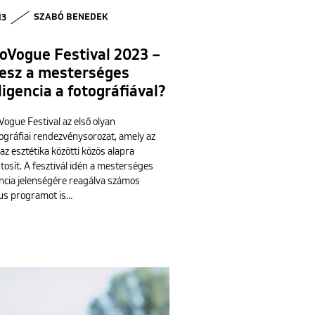
13
SZABÓ BENEDEK
oVogue Festival 2023 –
tesz a mesterséges
ligencia a fotográfiával?
ogue Festival az első olyan
tográfiai rendezvénysorozat, amely az
 az esztétika közötti közös alapra
osít. A fesztivál idén a mesterséges
encia jelenségére reagálva számos
us programot is…