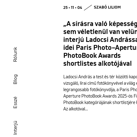
25 • 11 • 04
SZABÓ LILIOM
„A sírásra való képessé
sem véletlenül van velü
interjú Ladocsi Andrássa
idei Paris Photo–Apertu
Rólunk
PhotoBook Awards
shortlistes alkotójával
Blog
Ladocsi András a test és tér közötti kap
vizsgáló, lírai című fotókönyvével a világ
legrangosabb fotókönyvdíja, a Paris Ph
Aperture PhotoBook Awards 2025-ös Fi
Esszé
PhotoBook kategóriájának shortlistjére k
Az alkotóval…
Interjú