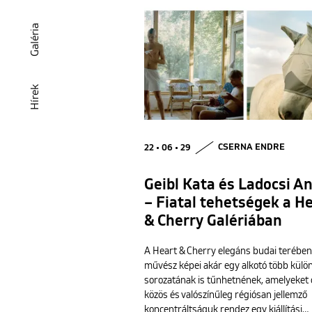
Galéria
Hírek
22 • 06 • 29
CSERNA ENDRE
Geibl Kata és Ladocsi A
– Fiatal tehetségek a H
& Cherry Galériában
A Heart & Cherry elegáns budai terében
művész képei akár egy alkotó több külö
sorozatának is tűnhetnének, amelyeket 
közös és valószínűleg régiósan jellemző
koncentráltságuk rendez egy kiállítási…