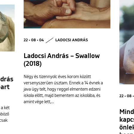
22 • 08 • 04
LADOCSI ANDRÁS
Ladocsi András – Swallow
(2018)
Négy és tizennyolc éves korom között
ndrás
versenyszerűen úsztam. Ennek a 14 évnek a
eart
java úgy telt, hogy reggel elmentem edzeni
iskola előtt, majd bementem az iskolába, és
22 • 08 
amint vége lett,…
 a két
Mind
nböző
kapc
csak
önle