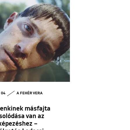
• 04
A FEHÉR VERA
enkinek másfajta
solódása van az
képezéshez –