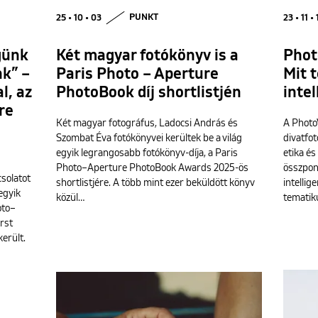
25 • 10 • 03
PUNKT
23 • 11 • 
günk
Két magyar fotókönyv is a
Phot
nk” –
Paris Photo – Aperture
Mit 
l, az
PhotoBook díj shortlistjén
intel
re
Két magyar fotográfus, Ladocsi András és
A PhotoV
Szombat Éva fotókönyvei kerültek be a világ
divatfo
egyik legrangosabb fotókönyv-díja, a Paris
etika és
Photo–Aperture PhotoBook Awards 2025-ös
összpont
csolatot
shortlistjére. A több mint ezer beküldött könyv
intellig
 egyik
közül…
tematik
oto–
rst
erült.