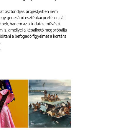
hat ösztöndíjas projektjeiben nem
gy generáció esztétikai preferenciái
dnek, hanem az a tudatos művészi
m is, amellyel a képalkotó megpróbálja
dítani a befogadó figyelmét a kortárs
…
b