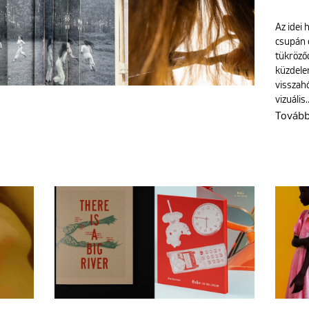
Az idei 
csupán e
tükröző
küzdele
visszahó
vizuális
Továb