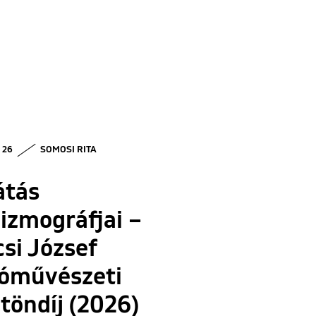
• 26
SOMOSI RITA
átás
izmográfjai –
si József
tóművészeti
töndíj (2026)