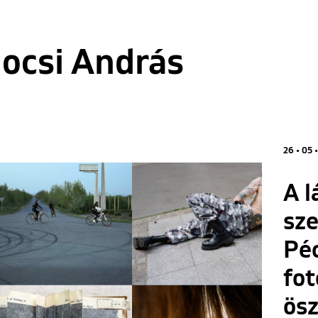
ocsi András
26 • 05 
A l
sze
Péc
fo
ösz