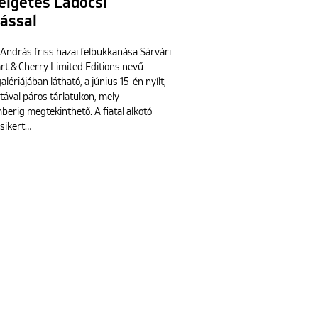
élgetés Ladocsi
ással
 András friss hazai felbukkanása Sárvári
rt & Cherry Limited Editions nevű
alériájában látható, a június 15-én nyílt,
tával páros tárlatukon, mely
erig megtekinthető. A fiatal alkotó
sikert…