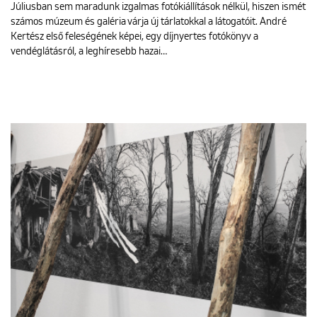
Júliusban sem maradunk izgalmas fotókiállítások nélkül, hiszen ismét
számos múzeum és galéria várja új tárlatokkal a látogatóit. André
Kertész első feleségének képei, egy díjnyertes fotókönyv a
vendéglátásról, a leghíresebb hazai…