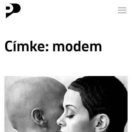
Hírek
Címke:
modem
Galéria
Interjú
Esszé
Blog
Rólunk