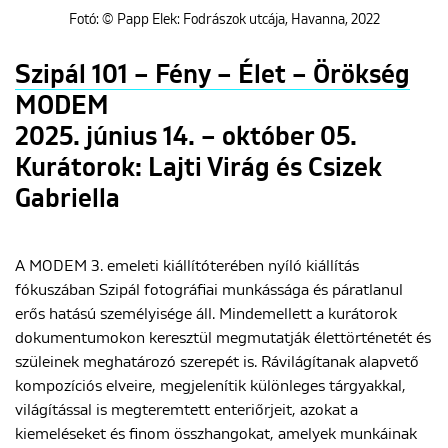
Fotó: © Papp Elek: Fodrászok utcája, Havanna, 2022
Szipál 101 – Fény – Élet – Örökség
MODEM
2025. június 14. – október 05.
Kurátorok: Lajti Virág és Csizek
Gabriella
A MODEM 3. emeleti kiállítóterében nyíló kiállítás
fókuszában Szipál fotográfiai munkássága és páratlanul
erős hatású személyisége áll. Mindemellett a kurátorok
dokumentumokon keresztül megmutatják élettörténetét és
szüleinek meghatározó szerepét is. Rávilágítanak alapvető
kompozíciós elveire, megjelenítik különleges tárgyakkal,
világítással is megteremtett enteriőrjeit, azokat a
kiemeléseket és finom összhangokat, amelyek munkáinak