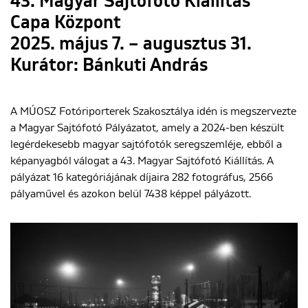
43. Magyar Sajtófotó Kiállítás
Capa Központ
2025. május 7. – augusztus 31.
ENGLISH
Kurátor: Bánkuti András
A MÚOSZ Fotóriporterek Szakosztálya idén is megszervezte
a Magyar Sajtófotó Pályázatot, amely a 2024-ben készült
legérdekesebb magyar sajtófotók seregszemléje, ebből a
képanyagból válogat a 43. Magyar Sajtófotó Kiállítás. A
pályázat 16 kategóriájának díjaira 282 fotográfus, 2566
pályaművel és azokon belül 7438 képpel pályázott.