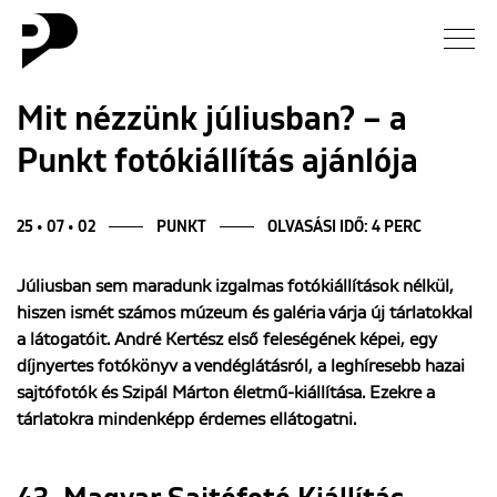
Hírek
Mit nézzünk júliusban? – a
Punkt fotókiállítás ajánlója
Galéria
Interjú
25 • 07 • 02
PUNKT
OLVASÁSI IDŐ: 4 PERC
Júliusban sem maradunk izgalmas fotókiállítások nélkül,
Esszé
hiszen ismét számos múzeum és galéria várja új tárlatokkal
a látogatóit. André Kertész első feleségének képei, egy
Blog
díjnyertes fotókönyv a vendéglátásról, a leghíresebb hazai
sajtófotók és Szipál Márton életmű-kiállítása. Ezekre a
Rólunk
tárlatokra mindenképp érdemes ellátogatni.