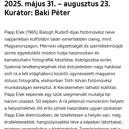
2025. május 31. – augusztus 23.
Kurátor: Baki Péter
Papp Elek (1965) Balogh Rudolf-díjas fotóművész neve
napjainkban külföldön talán ismertebben cseng, mint
Magyarországon. Mérnöki végzettségét és szemléletmódját
szinte egyedülálló módon tudja hasznosítani és
kamatoztatni fotográfiái készítése, kidolgozása során.
Szakmai tevékenységének első évtizedeiben nagy hatással
volt rá a két világháború közötti úgynevezett magyaros
stílusú fotográfia, elsősorban Tóth István fotóművész
munkásságán keresztül. A Kecskeméten látható kiállítás
Papp Elek képeinek egy szűk szegmensét mutatja be:
három utazást, 50 képben. A rá jellemző monokróm helyett
a helyszínekhez illő erős színek használata ugyan szokatlan
Papp Elek életművében, de tökéletesen a helyén van, még
érzékletesebbé, hangsúlyosabbá téve a képeken látottakat,
mintegy megerősítve a történeteket. Természetesen ezt is,