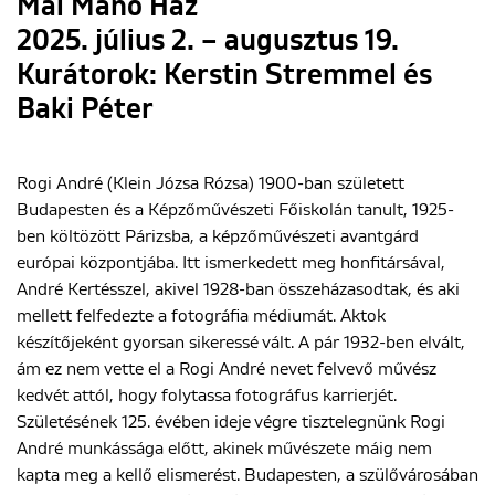
Mai Manó Ház
2025. július 2. – augusztus 19.
Kurátorok: Kerstin Stremmel és
Baki Péter
Rogi André (Klein Józsa Rózsa) 1900-ban született
Budapesten és a Képzőművészeti Főiskolán tanult, 1925-
ben költözött Párizsba, a képzőművészeti avantgárd
európai központjába. Itt ismerkedett meg honfitársával,
André Kertésszel, akivel 1928-ban összeházasodtak, és aki
mellett felfedezte a fotográfia médiumát. Aktok
készítőjeként gyorsan sikeressé vált. A pár 1932-ben elvált,
ám ez nem vette el a Rogi André nevet felvevő művész
kedvét attól, hogy folytassa fotográfus karrierjét.
Születésének 125. évében ideje végre tisztelegnünk Rogi
André munkássága előtt, akinek művészete máig nem
kapta meg a kellő elismerést. Budapesten, a szülővárosában