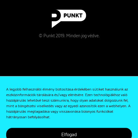
© Punkt 2019. Minden jog védve.
Rólunk
A legjobb felhasználói élmény biztosítása érdekében sütiket használunk az
Kapcsolat
eszközinformációk tárolására és/vagy elérésére. Ezen technológiákhoz való
hozzájárulás lehetővé teszi számunkra, hogy olyan adatokat dolgozzunk fel,
Adatkezelési és Adatvédelmi Szabályzat
mint a böngészési viselkedés vagy az egyedi azonosítók ezen a webhelyen. A
hozzájárulás megtagadása vagy visszavonása bizonyos funkciókat
hátrányosan befolyásolhat.
Elfogad