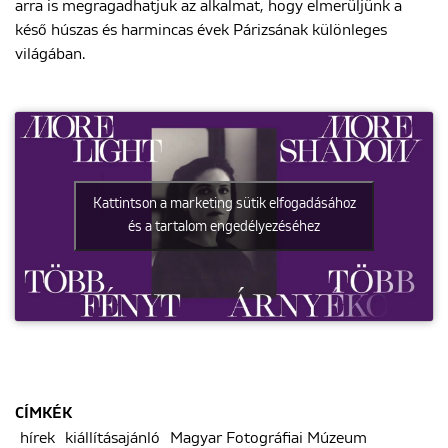
arra is megragadhatjuk az alkalmat, hogy elmerüljünk a
késő húszas és harmincas évek Párizsának különleges
világában.
Kattintson a marketing sütik elfogadásához
és a tartalom engedélyezéséhez
CÍMKÉK
hírek
kiállításajánló
Magyar Fotográfiai Múzeum