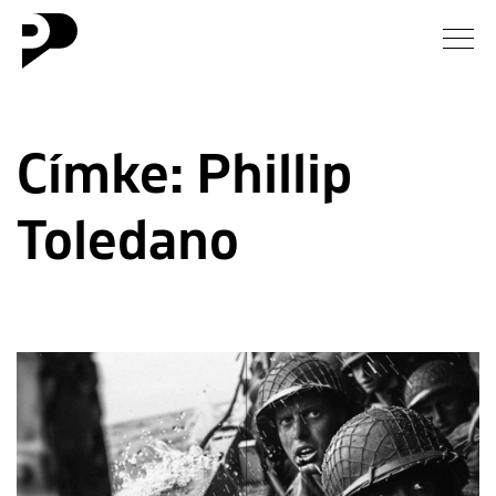
Hírek
Címke:
Phillip
Galéria
Toledano
Interjú
Esszé
Blog
Rólunk