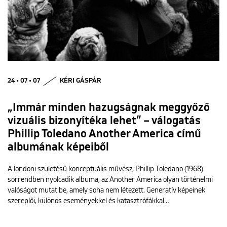
24 • 07 • 07
KÉRI GÁSPÁR
„Immár minden hazugságnak meggyőző
vizuális bizonyítéka lehet” – válogatás
Phillip Toledano Another America című
albumának képeiből
A londoni születésű konceptuális művész, Phillip Toledano (1968)
sorrendben nyolcadik albuma, az Another America olyan történelmi
valóságot mutat be, amely soha nem létezett. Generatív képeinek
szereplői, különös eseményekkel és katasztrófákkal…