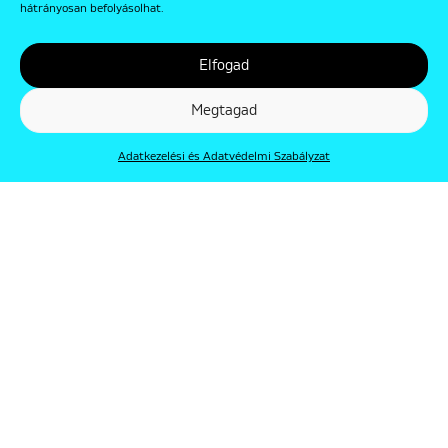
hátrányosan befolyásolhat.
Elfogad
Megtagad
Adatkezelési és Adatvédelmi Szabályzat
© Punkt 2019. Minden jog védve.