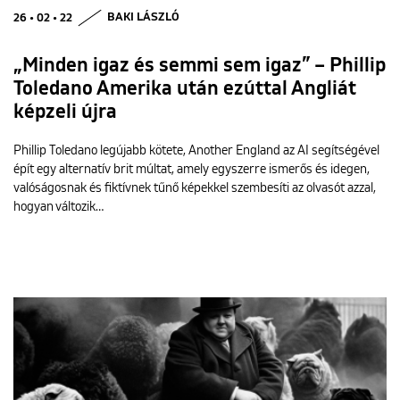
26 • 02 • 22
BAKI LÁSZLÓ
„Minden igaz és semmi sem igaz” – Phillip
Toledano Amerika után ezúttal Angliát
képzeli újra
Phillip Toledano legújabb kötete, Another England az AI segítségével
épít egy alternatív brit múltat, amely egyszerre ismerős és idegen,
valóságosnak és fiktívnek tűnő képekkel szembesíti az olvasót azzal,
hogyan változik…