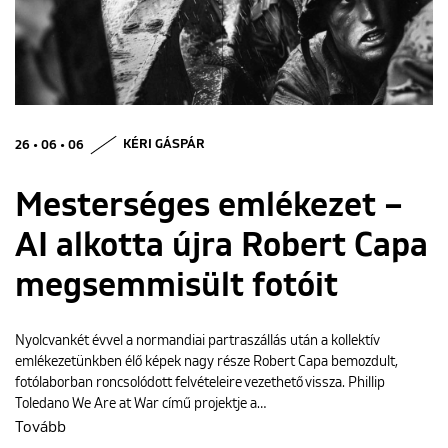
ENGLISH
26 • 06 • 06
KÉRI GÁSPÁR
Mesterséges emlékezet –
AI alkotta újra Robert Capa
megsemmisült fotóit
Nyolcvankét évvel a normandiai partraszállás után a kollektív
emlékezetünkben élő képek nagy része Robert Capa bemozdult,
fotólaborban roncsolódott felvételeire vezethető vissza. Phillip
Toledano We Are at War című projektje a…
Tovább