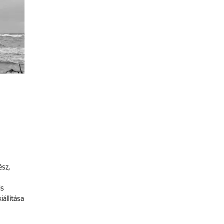
ész,
is
iállítása