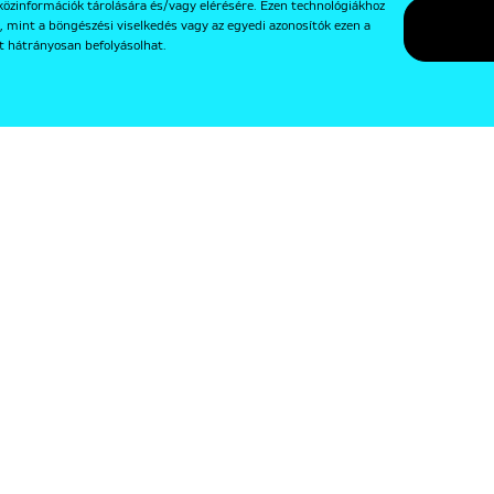
közinformációk tárolására és/vagy elérésére. Ezen technológiákhoz
, mint a böngészési viselkedés vagy az egyedi azonosítók ezen a
t hátrányosan befolyásolhat.