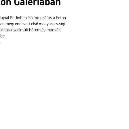
on Galériában
ajnal Berlinben élő fotográfus a Foton
ban megrendezett első magyarországi
iállítása az elmúlt három év munkáit
 be.
b