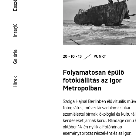
Esszé
Interjú
Galéria
20 • 10 • 13
PUNKT
Folyamatosan épülő
Hírek
fotókiállítás az Igor
Metropolban
Szolga Hajnal Berlinben élő vizuális műv
fotográfus, művei társadalomkritikai
szemlélettel bírnak, ökológiai és kulturál
kérdéseket járnak körül. Blindage című k
október 14-én nyílik a Fotóhónap
eseménysorozat részeként és az Igor…