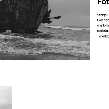
Fot
Szolga H
Galériá
önálló k
mutatja
Továb