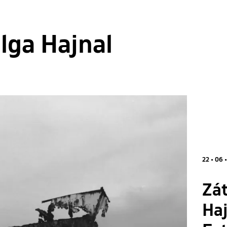
lga Hajnal
22 • 06 
Zá
Haj