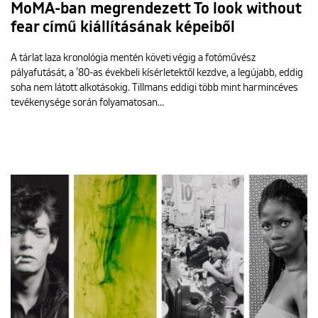
MoMA-ban megrendezett To look without
fear című kiállításának képeiből
A tárlat laza kronológia mentén követi végig a fotóművész
pályafutását, a ’80-as évekbeli kísérletektől kezdve, a legújabb, eddig
soha nem látott alkotásokig. Tillmans eddigi több mint harmincéves
tevékenysége során folyamatosan…