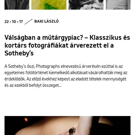
22 • 10 • 17
BAKI LÁSZLÓ
Válságban a műtárgypiac? – Klasszikus és
kortárs fotográfiákat árverezett el a
Sotheby’s
A Sotheby’s őszi, Photographs elnevezésű árverésén ezúttal is az
egyetemes fotótörténet kiemelkedő alkotásait vásárolhatták meg az
érdeklődők. Az előző évekhez képest az eladott tételek mennyiségét
és az ezekből befolyt összeget…