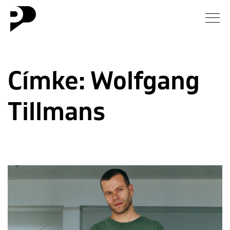
Hírek
Címke:
Wolfgang
Galéria
Tillmans
Interjú
Esszé
Blog
Rólunk