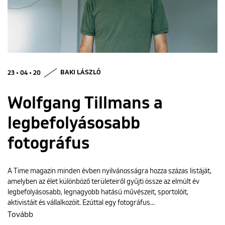
ENGLISH
23 • 04 • 20
BAKI LÁSZLÓ
Wolfgang Tillmans a
legbefolyásosabb
fotográfus
A Time magazin minden évben nyilvánosságra hozza százas listáját,
amelyben az élet különböző területeiről gyűjti össze az elmúlt év
legbefolyásosabb, legnagyobb hatású művészeit, sportolóit,
aktivistáit és vállalkozóit. Ezúttal egy fotográfus…
Tovább