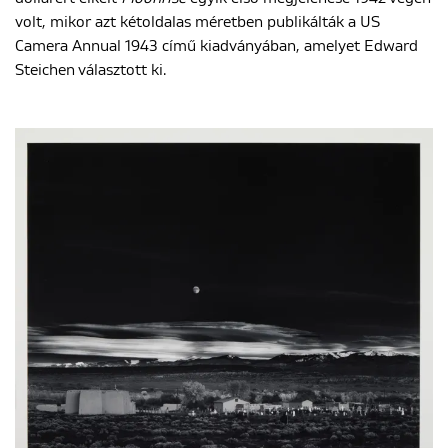
volt, mikor azt kétoldalas méretben publikálták a US
Camera Annual 1943 című kiadványában, amelyet Edward
Steichen választott ki.