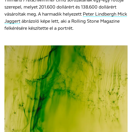
Tillmans
Freischwimmer
című sorozatának egy-egy fotója
szerepel, melyet 201.600 dollárért és 138.600 dollárért
vásároltak meg. A harmadik helyezett
Peter Lindbergh Mick
Jaggert
ábrázoló képe lett, aki a Rolling Stone Magazine
felkérésére készítette el a portrét.