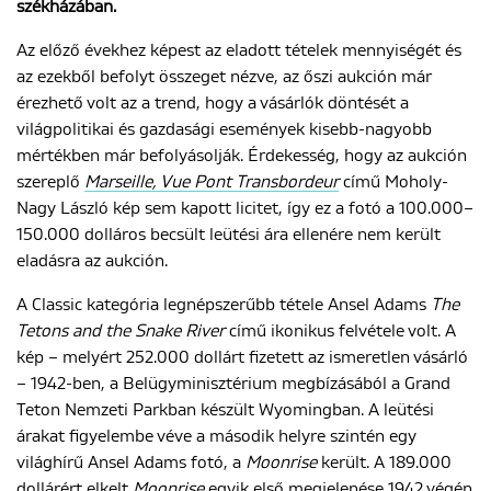
székházában.
Az előző évekhez képest az eladott tételek mennyiségét és
ENGLISH
az ezekből befolyt összeget nézve, az őszi aukción már
érezhető volt az a trend, hogy a vásárlók döntését a
világpolitikai és gazdasági események kisebb-nagyobb
mértékben már befolyásolják. Érdekesség, hogy az aukción
szereplő
Marseille, Vue Pont Transbordeur
című Moholy-
Nagy László kép sem kapott licitet, így ez a fotó a 100.000–
150.000 dolláros becsült leütési ára ellenére nem került
eladásra az aukción.
A Classic kategória legnépszerűbb tétele Ansel Adams
The
Tetons and the Snake River
című ikonikus felvétele volt. A
kép – melyért 252.000 dollárt fizetett az ismeretlen vásárló
– 1942-ben, a Belügyminisztérium megbízásából a Grand
Teton Nemzeti Parkban készült Wyomingban. A leütési
árakat figyelembe véve a második helyre szintén egy
világhírű Ansel Adams fotó, a
Moonrise
került. A 189.000
dollárért elkelt
Moonrise
egyik első megjelenése 1942 végén