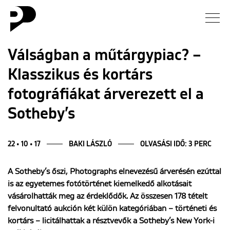
Hírek
Válságban a műtárgypiac? –
Klasszikus és kortárs
Galéria
fotográfiákat árverezett el a
Interjú
Sotheby’s
Esszé
22 • 10 • 17
BAKI LÁSZLÓ
OLVASÁSI IDŐ: 3 PERC
Blog
A Sotheby’s őszi, Photographs elnevezésű árverésén ezúttal
is az egyetemes fotótörténet kiemelkedő alkotásait
Rólunk
vásárolhatták meg az érdeklődők. Az összesen 178 tételt
felvonultató aukción két külön kategóriában – történeti és
kortárs – licitálhattak a résztvevők a Sotheby’s New York-i