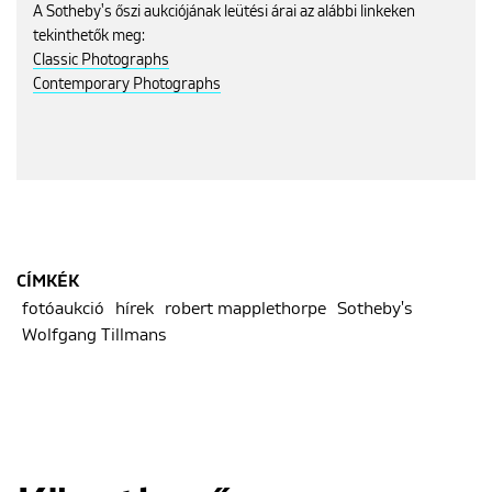
A Sotheby's őszi aukciójának leütési árai az alábbi linkeken
tekinthetők meg:
Classic Photographs
Contemporary Photographs
CÍMKÉK
fotóaukció
hírek
robert mapplethorpe
Sotheby's
Wolfgang Tillmans