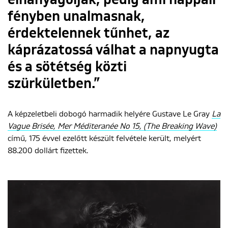
elhanyagolják, pedig ami nappali
fényben unalmasnak,
érdektelennek tűnhet, az
káprázatossá válhat a napnyugta
és a sötétség közti
szürkületben.”
A képzeletbeli dobogó harmadik helyére Gustave Le Gray
La
Vague Brisée, Mer Méditeranée No 15, (The Breaking Wave)
című, 175 évvel ezelőtt készült felvétele került, melyért
88.200 dollárt fizettek.