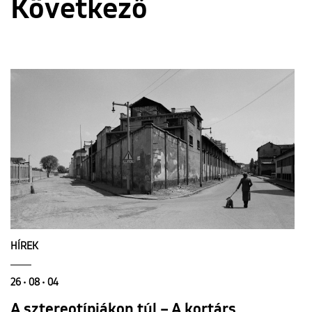
Következő
HÍREK
26 • 08 • 04
A sztereotípiákon túl – A kortárs