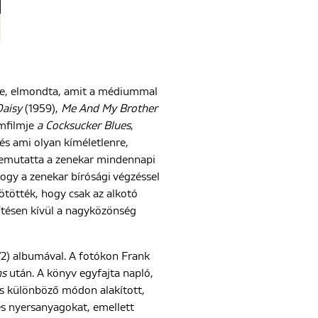
zve, elmondta, amit a médiummal
Daisy
(1959),
Me And My Brother
mfilmje
a Cocksucker Blues
,
 és ami olyan kíméletlenre,
s bemutatta a zenekar mindennapi
hogy a zenekar bírósági végzéssel
ötötték, hogy csak az alkotó
títésen kívül a nagyközönség
2) albumával. A fotókon Frank
ns
után. A könyv egyfajta napló,
 és különböző módon alakított,
es nyersanyagokat, emellett