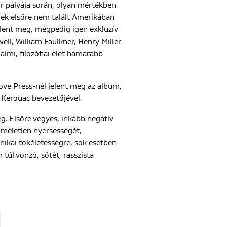
r pályája során, olyan mértékben
ének elsőre nem talált Amerikában
jelent meg, mégpedig igen exkluzív
ll, William Faulkner, Henry Miller
lmi, filozófiai élet hamarabb
ove Press-nél jelent meg az album,
k Kerouac bevezetőjével.
eg. Elsőre vegyes, inkább negatív
kíméletlen nyersességét,
hnikai tökéletességre, sok esetben
túl vonzó, sötét, rasszista