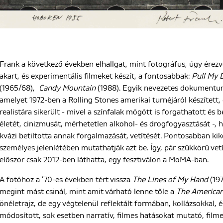
Frank a következő években elhallgat, mint fotográfus, úgy ére
akart, és experimentális filmeket készít, a fontosabbak:
Pull My 
(1965/68),
Candy Mountain
(1988). Egyik nevezetes dokumentu
amelyet 1972-ben a Rolling Stones amerikai turnéjáról készített,
realistára sikerült - mivel a színfalak mögött is forgathatott é
életét, cinizmusát, mérhetetlen alkohol- és drogfogyasztását -, 
kvázi betiltotta annak forgalmazását, vetítését. Pontosabban kik
személyes jelenlétében mutathatják azt be. Így, pár szűkkörű ve
először csak 2012-ben láthatta, egy fesztiválon a MoMA-ban.
A fotóhoz a ’70-es években tért vissza
The Lines of My Hand
(197
megint mást csinál, mint amit várható lenne tőle a
The America
önéletrajz, de egy végtelenül reflektált formában, kollázsokkal,
módosított, sok esetben narratív, filmes hatásokat mutató, film