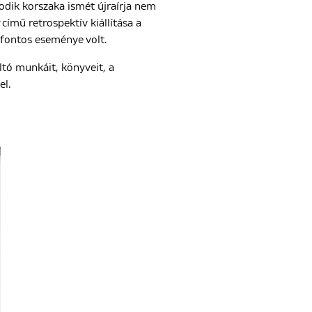
odik korszaka ismét újraírja nem
című retrospektív kiállítása a
 fontos eseménye volt.
ltó munkáit, könyveit, a
el.