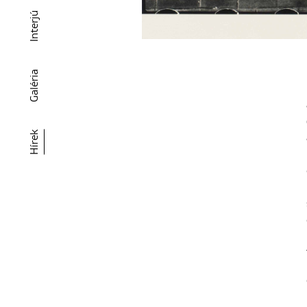
Interjú
Galéria
Hírek