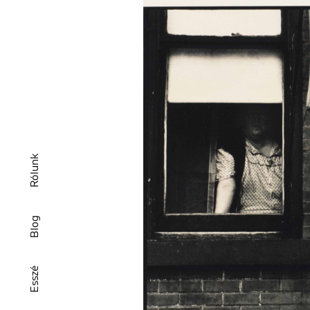
Rólunk
Blog
Esszé