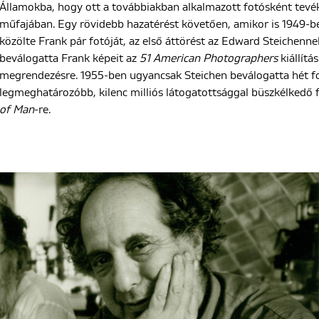
Államokba, hogy ott a továbbiakban alkalmazott fotósként tevék
műfajában. Egy rövidebb hazatérést követően, amikor is 1949-b
közölte Frank pár fotóját, az első áttörést az Edward Steichennel
beválogatta Frank képeit az
51 American Photographers
kiállítá
megrendezésre. 1955-ben ugyancsak Steichen beválogatta hét fo
legmeghatározóbb, kilenc milliós látogatottsággal büszkélkedő fo
of Man
-re.