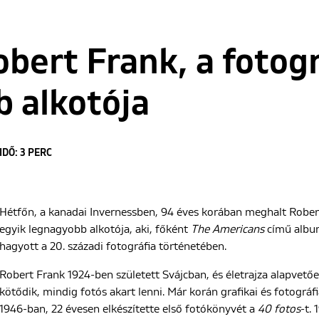
bert Frank, a fotogr
 alkotója
IDŐ: 3 PERC
Hétfőn, a kanadai Invernessben, 94 éves korában meghalt Rober
egyik legnagyobb alkotója, aki, főként
The Americans
című album
hagyott a 20. századi fotográfia történetében.
Robert Frank 1924-ben született Svájcban, és életrajza alapvető
kötődik, mindig fotós akart lenni. Már korán grafikai és fotográ
1946-ban, 22 évesen elkészítette első fotókönyvét a
40 fotos
-t.