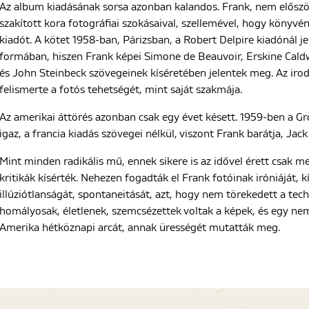
Az album kiadásának sorsa azonban kalandos. Frank, nem előszö
szakított kora fotográfiai szokásaival, szellemével, hogy könyv
kiadót. A kötet 1958-ban, Párizsban, a Robert Delpire kiadónál 
formában, hiszen Frank képei Simone de Beauvoir, Erskine Caldwe
és John Steinbeck szövegeinek kíséretében jelentek meg. Az iroda
felismerte a fotós tehetségét, mint saját szakmája.
Az amerikai áttörés azonban csak egy évet késett. 1959-ben a Gr
igaz, a francia kiadás szövegei nélkül, viszont Frank barátja, Jac
Mint minden radikális mű, ennek sikere is az idővel érett csak m
kritikák kísérték. Nehezen fogadták el Frank fotóinak iróniáját, 
illúziótlanságát, spontaneitását, azt, hogy nem törekedett a tec
homályosak, életlenek, szemcsézettek voltak a képek, és egy nem 
Amerika hétköznapi arcát, annak ürességét mutatták meg.