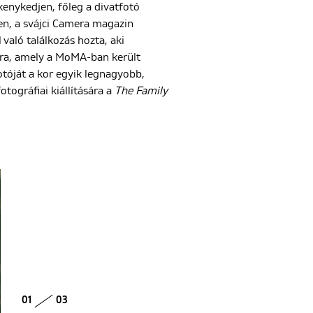
enykedjen, főleg a divatfotó
en, a svájci Camera magazin
 való találkozás hozta, aki
sra, amely a MoMA-ban került
tóját a kor egyik legnagyobb,
tográfiai kiállítására a
The Family
01
03