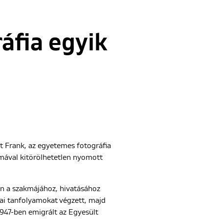
áfia egyik
t Frank, az egyetemes fotográfia
ával kitörölhetetlen nyomott
en a szakmájához, hivatásához
fiai tanfolyamokat végzett, majd
 1947-ben emigrált az Egyesült