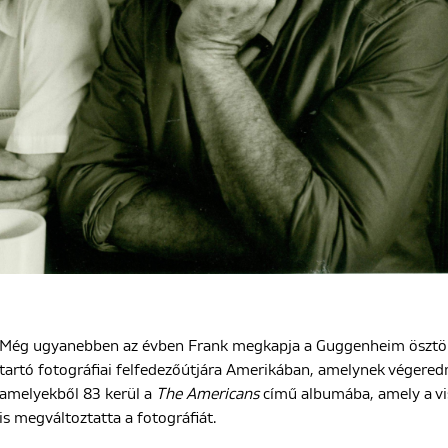
Még ugyanebben az évben Frank megkapja a Guggenheim ösztöndí
tartó fotográfiai felfedezőútjára Amerikában, amelynek végeredm
amelyekből 83 kerül a
The Americans
című albumába, amely a vi
is megváltoztatta a fotográfiát.