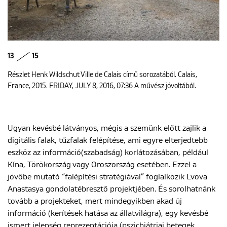
13
15
Részlet Henk Wildschut Ville de Calais című sorozatából. Calais,
France, 2015. FRIDAY, JULY 8, 2016, 07:36 A művész jóvoltából.
Ugyan kevésbé látványos, mégis a szemünk előtt zajlik a
digitális falak, tűzfalak felépítése, ami egyre elterjedtebb
eszköz az információ(szabadság) korlátozásában, például
Kína, Törökország vagy Oroszország esetében. Ezzel a
jövőbe mutató “falépítési stratégiával” foglalkozik Lvova
Anastasya gondolatébresztő projektjében. És sorolhatnánk
tovább a projekteket, mert mindegyikben akad új
információ (kerítések hatása az állatvilágra), egy kevésbé
ismert jelenség reprezentációja (pszichiátriai betegek