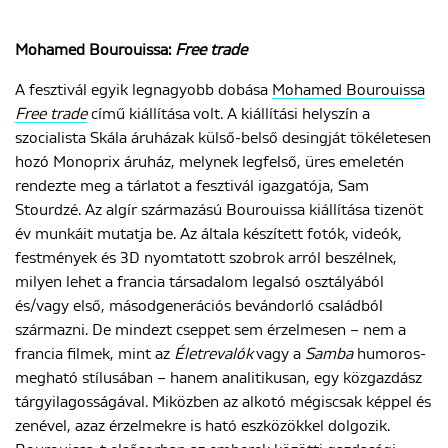
Mohamed Bourouissa:
Free trade
A fesztivál egyik legnagyobb dobása
Mohamed Bourouissa
Free trade
című kiállítása volt. A kiállítási helyszín a
szocialista Skála áruházak külső-belső desingját tökéletesen
hozó Monoprix áruház, melynek legfelső, üres emeletén
rendezte meg a tárlatot a fesztivál igazgatója, Sam
Stourdzé. Az algír származású Bourouissa kiállítása tizenöt
év munkáit mutatja be. Az általa készített fotók, videók,
festmények és 3D nyomtatott szobrok arról beszélnek,
milyen lehet a francia társadalom legalsó osztályából
és/vagy első, másodgenerációs bevándorló családból
származni. De mindezt cseppet sem érzelmesen – nem a
francia filmek, mint az
Életrevalók
vagy a
Samba
humoros-
megható stílusában – hanem analitikusan, egy közgazdász
tárgyilagosságával. Miközben az alkotó mégiscsak képpel és
zenével, azaz érzelmekre is ható eszközökkel dolgozik.