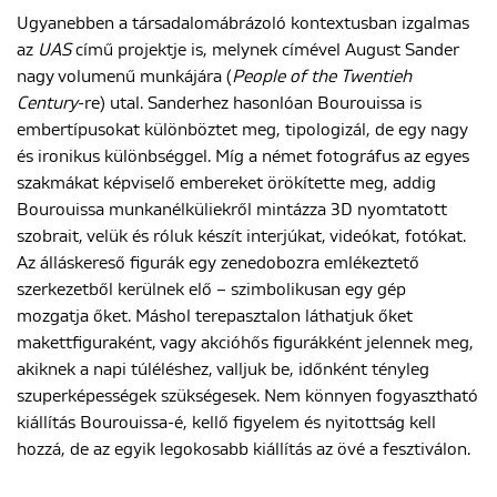
Ugyanebben a társadalomábrázoló kontextusban izgalmas
az
UAS
című projektje is, melynek címével August Sander
nagy volumenű munkájára (
People of the Twentieh
Century
-re) utal. Sanderhez hasonlóan Bourouissa is
embertípusokat különböztet meg, tipologizál, de egy nagy
és ironikus különbséggel. Míg a német fotográfus az egyes
szakmákat képviselő embereket örökítette meg, addig
Bourouissa munkanélküliekről mintázza 3D nyomtatott
szobrait, velük és róluk készít interjúkat, videókat, fotókat.
Az álláskereső figurák egy zenedobozra emlékeztető
szerkezetből kerülnek elő – szimbolikusan egy gép
mozgatja őket. Máshol terepasztalon láthatjuk őket
makettfiguraként, vagy akcióhős figurákként jelennek meg,
akiknek a napi túléléshez, valljuk be, időnként tényleg
szuperképességek szükségesek. Nem könnyen fogyasztható
kiállítás Bourouissa-é, kellő figyelem és nyitottság kell
hozzá, de az egyik legokosabb kiállítás az övé a fesztiválon.