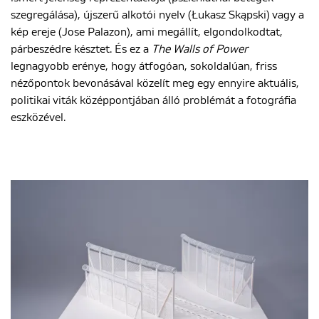
szegregálása), újszerű alkotói nyelv (Łukasz Skąpski) vagy a
kép ereje (Jose Palazon), ami megállít, elgondolkodtat,
párbeszédre késztet. És ez a
The Walls of Power
legnagyobb erénye, hogy átfogóan, sokoldalúan, friss
nézőpontok bevonásával közelít meg egy ennyire aktuális,
politikai viták középpontjában álló problémát a fotográfia
eszközével.