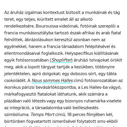
Az áruház izgalmas kontextust biztosít a munkáinak és tág
teret, egy teljes, kiürített emelet áll az alkotó
rendelkezésére. Bourouissa videóinak, fotóinak szereplői a
francia munkásosztályba tartozó észak-afrikai és arab fiatal
felnőttek, ábrázolásukon keresztül azonban nem az
egyénekkel, hanem a francia társadalom felépítésével és
ellentmondásaival foglalkozik. Helyspecifikus kiállításának
egyik fotósorozatában (
Shoplifter
) áruházi tolvajokat örökít
meg, akik a lopott tárgyat tartják a kezükben, többnyire
jelentéktelen, apró dolgokat; egy dobozos sört, egy tábla
csokoládét. A
Nous sommes Halles
című fotósorozatában az
ikonikus párizsi bevásárlóközpontba, a Les Halles-ba vágyó,
márkafogyasztó fiatalokat láthatunk, akik számára a
plázában való létezés vagy egy bizonyos ruhamárka viselete
az integráció, a társadalomba való beilleszkedés
szimbóluma.
Temps Mort
című, 18 perces filmjében két,
börtönben fogvatartott ismerősével folytatott sms-ekből