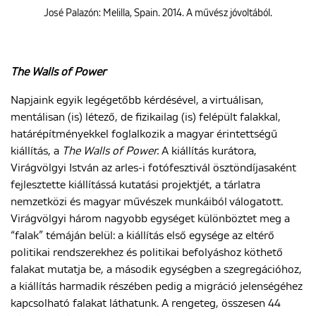
José Palazón: Melilla, Spain. 2014. A művész jóvoltából.
The Walls of Power
Napjaink egyik legégetőbb kérdésével, a virtuálisan,
mentálisan (is) létező, de fizikailag (is) felépült falakkal,
határépítményekkel foglalkozik a magyar érintettségű
kiállítás, a
The Walls of Power.
A kiállítás kurátora,
Virágvölgyi István az arles-i fotófesztivál ösztöndíjasaként
fejlesztette kiállítássá kutatási projektjét, a tárlatra
nemzetközi és magyar művészek munkáiból válogatott.
Virágvölgyi három nagyobb egységet különböztet meg a
“falak” témáján belül: a kiállítás első egysége az eltérő
politikai rendszerekhez és politikai befolyáshoz köthető
falakat mutatja be, a második egységben a szegregációhoz,
a kiállítás harmadik részében pedig a migráció jelenségéhez
kapcsolható falakat láthatunk. A rengeteg, összesen 44