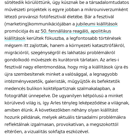
sötétedik körülöttünk, úgy kúsznak be a társadalomtudatos
művészeti projektek is egyre jobban a mikrouniverzumként
létező provánszi fotófesztivál életébe. Bár a fesztivál
ENGLISH
(marketing)kommunikációjában a
jubileumi kiállítások
promóciója és az
50. fennállásra reagáló, apolitikus
kiállítások
kerültek fókuszba, a legfontosabb történések
mégsem itt zajlottak, hanem a környezeti katasztrófákról,
migrációról, szegénységről és lakhatási problémákról
gondolkodó művészek és kurátorok tárlatain. Az arles-i
fesztivál nagy ellentmondása, hogy míg a kiállítások újra és
újra szembesítenek minket a valósággal, a legnagyobb
intézményvezetők, galeristák, műgyűjtők és befektetők
medencés bulikon koktélpartiznak szalmakalapban, a
fotográfiát ünnepelve. De ugyanilyen kétpólusú a minket
körülvevő világ is, így Arles tényleg leképeződése a világnak,
amiben élünk. A következőkben néhány olyan kiállítást
hozunk példának, melyek aktuális társadalmi problémákra
reflektálnak izgalmasan, provokatívan, a megszokottól
eltérően, a vizualitás sokfajta eszközével.