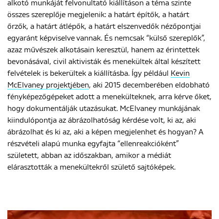
alkotó munkáját felvonultató kiállításon a téma szinte
összes szereplője megjelenik: a határt építők, a határt
őrzők, a határt átlépők, a határt elszenvedők nézőpontjai
egyaránt képviselve vannak. És nemcsak “külső szereplők”,
azaz művészek alkotásain keresztül, hanem az érintettek
bevonásával, civil aktivisták és menekültek által készített
felvételek is bekerültek a kiállításba. Így például
Kevin
McElvaney projektjében
, aki 2015 decemberében eldobható
fényképezőgépeket adott a menekülteknek, arra kérve őket,
hogy dokumentálják utazásukat. McElvaney munkájának
kiindulópontja az ábrázolhatóság kérdése volt, ki az, aki
ábrázolhat és ki az, aki a képen megjelenhet és hogyan? A
részvételi alapú munka egyfajta “ellenreakcióként”
született, abban az időszakban, amikor a médiát
elárasztották a menekültekről születő sajtóképek.