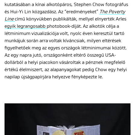
kutatásában a kínai alkotópáros, Stephen Chow fotográfus
és Hui-Yi Lin közgazdász. Az “eredményeket”
The Poverty
Line
című könyvükben publikálták, mellyel elnyerték Arles
egyik legrangosabb
photobook-díját. Az alkotók célja a
létminimum vizualizációja volt, nyolc éven keresztül tartó
munkájuk során arra voltak kíváncsiak, milyen eltérések
figyelhetőek meg az egyes országok létminimumai között.
Az egy napra jutó, országonként eltérő összegű USA-
dollárból a helyi piacokon vásároltak a pénznek megfelelő
értékű élelmiszert, az alapanyagokat pedig Chow egy helyi
napilap újságpapírjára helyezve fényképezte le.