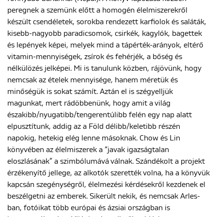
peregnek a szemünk előtt a homogén élelmiszerekről
készült csendéletek, sorokba rendezett karfiolok és saláták,
kisebb-nagyobb paradicsomok, csirkék, kagylók, bagettek
és lepények képei, melyek mind a tápérték-arányok, eltérő
vitamin-mennyiségek, zsírok és fehérjék, a bőség és
nélkülözés jelképei. Mi is tanulunk közben, rájövünk, hogy
nemcsak az ételek mennyisége, hanem méretük és
minőségük is sokat számít. Aztán el is szégyelljük
magunkat, mert rádöbbenünk, hogy amit a világ
északibb/nyugatibb/tengerentúlibb felén egy nap alatt
elpusztítunk, addig az a Föld délibb/keletibb részén
napokig, hetekig elég lenne másoknak. Chow és Lin
könyvében az élelmiszerek a “javak igazságtalan
eloszlásának” a szimbólumává válnak. Szándékolt a projekt
érzékenyítő jellege, az alkotók szerették volna, ha a könyvük
kapcsán szegénységről, élelmezési kérdésekről kezdenek el
beszélgetni az emberek. Sikerült nekik, és nemcsak Arles-
ban, fotóikat több európai és ázsiai országban is