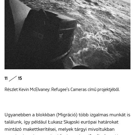
11
15
Részlet Kevin McElvaney: Refugee's Cameras című projektjéből.
Ugyanebben a blokkban (Migráció) több izgalmas munkát is
találunk, így például Łukasz Skąpski európai határokat
mintázó makettkerítései, melyek tárgyi mivoltukban