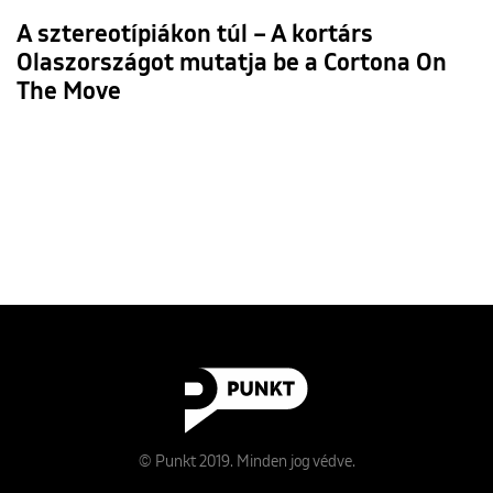
A sztereotípiákon túl – A kortárs
Olaszországot mutatja be a Cortona On
The Move
© Punkt 2019. Minden jog védve.