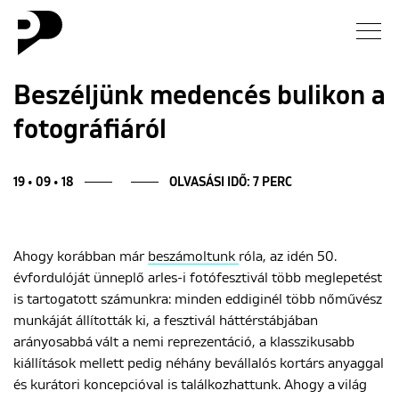
Hírek
Beszéljünk medencés bulikon a
fotográfiáról
Galéria
Interjú
19 • 09 • 18
OLVASÁSI IDŐ: 7 PERC
Esszé
Ahogy korábban már
beszámoltunk
róla, az idén 50.
évfordulóját ünneplő arles-i fotófesztivál több meglepetést
Blog
is tartogatott számunkra: minden eddiginél több nőművész
munkáját állították ki, a fesztivál háttérstábjában
Rólunk
arányosabbá vált a nemi reprezentáció, a klasszikusabb
kiállítások mellett pedig néhány bevállalós kortárs anyaggal
és kurátori koncepcióval is találkozhattunk. Ahogy a világ