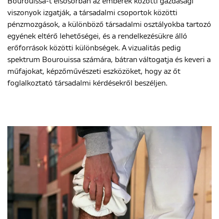
Bourouissa-t elsősorban az emberek közötti gazdasági
viszonyok izgatják, a társadalmi csoportok közötti
pénzmozgások, a különböző társadalmi osztályokba tartozó
egyének eltérő lehetőségei, és a rendelkezésükre álló
erőforrások közötti különbségek. A vizualitás pedig
spektrum Bourouissa számára, bátran váltogatja és keveri a
műfajokat, képzőművészeti eszközöket, hogy az őt
foglalkoztató társadalmi kérdésekről beszéljen.