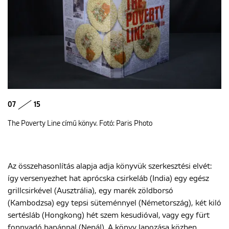
07
15
The Poverty Line című könyv. Fotó: Paris Photo
Az összehasonlítás alapja adja könyvük szerkesztési elvét:
így versenyezhet hat aprócska csirkeláb (India) egy egész
grillcsirkével (Ausztrália), egy marék zöldborsó
(Kambodzsa) egy tepsi süteménnyel (Németország), két kiló
sertésláb (Hongkong) hét szem kesudióval, vagy egy fürt
fonnyadó banánnal (Nepál). A könyv lapozása közben