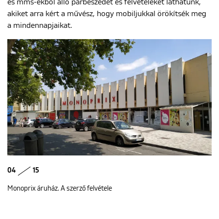
és mms-ekből álló párbeszédet és felvételeket láthatunk,
akiket arra kért a művész, hogy mobiljukkal örökítsék meg
a mindennapjaikat.
04
15
Monoprix áruház. A szerző felvétele