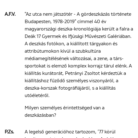
A.F.V.
"Az utca nem játszótér - A gördeszkázás története
Budapesten, 1978-2019" címmel 40 év
magyarországi deszka-kronológiája került a falra a
Deák 17 Gyermek és Ifjúsági Művészeti Galériában.
A deszkás fotókon, a kiállított tárgyakon és
attribútumokon kívül a szubkultúra
médiamegítélésének változásai, a zene, a társ-
sportokat is elemző komplex korrajz tárul elénk. A
kiállítás kurátorát, Petrányi Zsoltot kérdeztük a
kiállításhoz fűződő személyes viszonyáról, a
deszka-korszak fotográfiájáról, s a kiállítás
utóéletéről.
Milyen személyes érintettséged van a
deszkázásban?
P.Zs.
A legelső generációhoz tartozom, ’77 körül