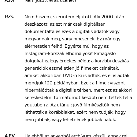
A.F.V.
Nem jutott el az üzenet?
P.Zs.
Nem hiszem, szerintem eljutott. Aki 2000 után
deszkázott, az ezt már csak digitálisan
dokumentálta és ezek a digitális adatok vagy
megvannak még, vagy nincsenek. Ez már egy
elérhetetlen felhő. Egyértelmű, hogy az
Instagram-korszak elhomályosít kimagasló
dolgokat is. Egy érdekes példa: a korábbi deszkás
generációk eszméletlen jó filmeket csináltak,
amiket akkoriban DVD-n ki is adtak, és el is adták
mondjuk 100 példányban. Ezek a filmek viszont
hibernálódtak a digitális térben, mert ezt az akkori
kereskedelmi formátumot később nem tették fel a
youtube-ra. Az utánuk jövő filmkészítők nem
láthatták a korábbiakat, ezért nem tudják, hogy
nem jobbak, vagy lehetnének jobbak náluk.
A.F.V.
Ha ebből az anyagból archívum készül, annak mi