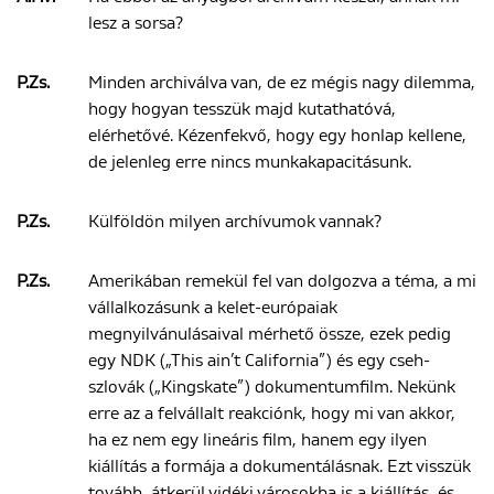
lesz a sorsa?
P.Zs.
Minden archiválva van, de ez mégis nagy dilemma,
hogy hogyan tesszük majd kutathatóvá,
elérhetővé. Kézenfekvő, hogy egy honlap kellene,
de jelenleg erre nincs munkakapacitásunk.
P.Zs.
Külföldön milyen archívumok vannak?
P.Zs.
Amerikában remekül fel van dolgozva a téma, a mi
vállalkozásunk a kelet-európaiak
megnyilvánulásaival mérhető össze, ezek pedig
egy NDK („This ain’t California”) és egy cseh-
szlovák („Kingskate”) dokumentumfilm. Nekünk
erre az a felvállalt reakciónk, hogy mi van akkor,
ha ez nem egy lineáris film, hanem egy ilyen
kiállítás a formája a dokumentálásnak. Ezt visszük
tovább, átkerül vidéki városokba is a kiállítás, és