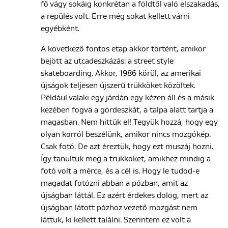
fő vágy sokáig konkrétan a földtől való elszakadás,
a repülés volt. Erre még sokat kellett várni
egyébként.
A következő fontos etap akkor történt, amikor
bejött az utcadeszkázás: a street style
skateboarding. Akkor, 1986 körül, az amerikai
újságok teljesen újszerű trükköket közöltek.
Például valaki egy járdán egy kézen áll és a másik
kezében fogva a gördeszkát, a talpa alatt tartja a
magasban. Nem hittük el! Tegyük hozzá, hogy egy
olyan korról beszélünk, amikor nincs mozgókép.
Csak fotó. De azt éreztük, hogy ezt muszáj hozni.
Így tanultuk meg a trükköket, amikhez mindig a
fotó volt a mérce, és a cél is. Hogy le tudod-e
magadat fotózni abban a pózban, amit az
újságban láttál. Ez azért érdekes dolog, mert az
újságban látott pózhoz vezető mozgást nem
láttuk, ki kellett találni. Szerintem ez volt a