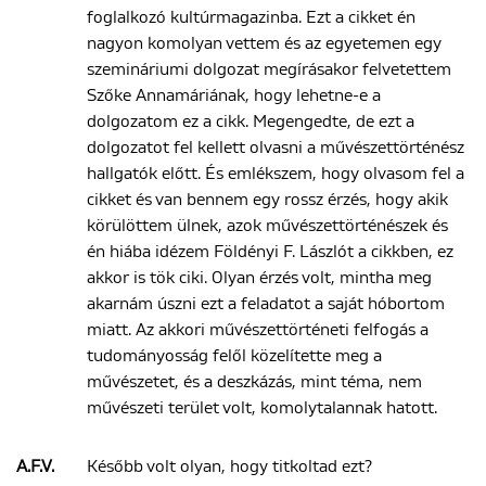
foglalkozó kultúrmagazinba. Ezt a cikket én
nagyon komolyan vettem és az egyetemen egy
szemináriumi dolgozat megírásakor felvetettem
Szőke Annamáriának, hogy lehetne-e a
dolgozatom ez a cikk. Megengedte, de ezt a
dolgozatot fel kellett olvasni a művészettörténész
hallgatók előtt. És emlékszem, hogy olvasom fel a
cikket és van bennem egy rossz érzés, hogy akik
körülöttem ülnek, azok művészettörténészek és
én hiába idézem Földényi F. Lászlót a cikkben, ez
akkor is tök ciki. Olyan érzés volt, mintha meg
akarnám úszni ezt a feladatot a saját hóbortom
miatt. Az akkori művészettörténeti felfogás a
tudományosság felől közelítette meg a
művészetet, és a deszkázás, mint téma, nem
művészeti terület volt, komolytalannak hatott.
A.F.V.
Később volt olyan, hogy titkoltad ezt?