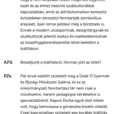
ezzel és az ehhez hasonló szubkultúrákkal
kapcsolatban, amik az attribútumaikon keresztül
évtizedeken keresztül fenntartják szimbolikus
erejüket, ilyen lenne például még a bőrdzseki is.
Ennek a modern utcasportnak, designtárgynak és
szubkultúrát jelentő eszköz és viselkedésmódnak
az összefüggésrendszereibe lehet belelátni a
kiállításon.
A.F.V.
Beszéljünk a kiállításról. Honnan jött az ötlet?
P.Zs.
Pár évvel ezelőtt született meg a Deák 17 Gyermek
és Ifjúsági Művészeti Galéria, és ez az
önkormányzati fenntartású tér nem csak a
művészetre, hanem pedagógiai kérdésekre is
specializálódott. Kaposi Dorka egyik első ötlete
volt, hogy bemutassa a gördeszka kreatív oldalát.
Ezzel kapcsolatban született egy korábbi kiállítás,