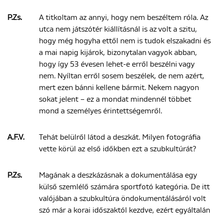
P.Zs.
A titkoltam az annyi, hogy nem beszéltem róla. Az
utca nem játszótér kiállításnál is az volt a szitu,
hogy még hogyha ettől nem is tudok elszakadni és
a mai napig kijárok, bizonytalan vagyok abban,
hogy így 53 évesen lehet-e erről beszélni vagy
nem. Nyíltan erről sosem beszélek, de nem azért,
mert ezen bánni kellene bármit. Nekem nagyon
sokat jelent – ez a mondat mindennél többet
mond a személyes érintettségemről.
A.F.V.
Tehát belülről látod a deszkát. Milyen fotográfia
vette körül az első időkben ezt a szubkultúrát?
P.Zs.
Magának a deszkázásnak a dokumentálása egy
külső szemlélő számára sportfotó kategória. De itt
valójában a szubkultúra öndokumentálásáról volt
szó már a korai időszaktól kezdve, ezért egyáltalán