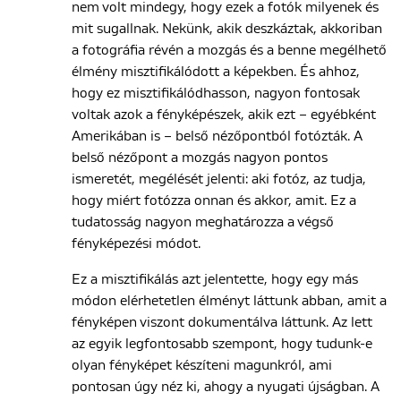
nem volt mindegy, hogy ezek a fotók milyenek és
mit sugallnak. Nekünk, akik deszkáztak, akkoriban
a fotográfia révén a mozgás és a benne megélhető
élmény misztifikálódott a képekben. És ahhoz,
hogy ez misztifikálódhasson, nagyon fontosak
voltak azok a fényképészek, akik ezt – egyébként
Amerikában is – belső nézőpontból fotózták. A
belső nézőpont a mozgás nagyon pontos
ismeretét, megélését jelenti: aki fotóz, az tudja,
hogy miért fotózza onnan és akkor, amit. Ez a
tudatosság nagyon meghatározza a végső
fényképezési módot.
Ez a misztifikálás azt jelentette, hogy egy más
módon elérhetetlen élményt láttunk abban, amit a
fényképen viszont dokumentálva láttunk. Az lett
az egyik legfontosabb szempont, hogy tudunk-e
olyan fényképet készíteni magunkról, ami
pontosan úgy néz ki, ahogy a nyugati újságban. A