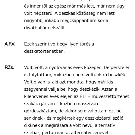
és innentől az egész már más lett, már nem úgy
volt népszerű. A deszkás közösség nem lett
nagyobb, inkább megcsappant amikor a
divathullám elszállt.
A.F.V.
Ezek szerint volt egy ilyen törés a
deszkatörténetben.
P.Zs.
Volt, volt, a nyolcvanas évek közepén. De persze én
is folytattam, miközben nem voltunk rá büszkék.
Volt olyan is, aki azt mondta, hogy már kis
szégyennel vallja be, hogy deszkázik. Aztán a
kilencvenes évek elején az ELTE művészettörténet
szakára jártam – közben masszívan
gördeszkáztam, de akkor sem vallottam ezt be
senkinek - és megkértek egy deszkázásról szóló
cikknek a megírására a Volt nevű, alternatív
színház, performansz, alternatív zenével