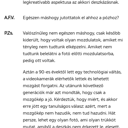
legkreatívabb aspektusa az akkori deszkázásnak.
A.F.V.
Egészen máshogy jutottatok el ahhoz a pózhoz?
P.Zs.
Valószínűleg nem egészen máshogy, csak később
kiderült, hogy voltak olyan mozdulatok, amiket mi
tényleg nem tudtunk elképzelni. Amiket nem
tudtunk belelátni a fotó előtti mozdulatsorba,
pedig ott voltak.
Aztán a 90-es évektől lett egy technológiai váltás,
a videokamerák elérhetők lettek és lehetett
mozgást forgatni. Az utánunk következő
generációk már azt mondták, hogy csak a
mozgókép a jó. Kérdeztük, hogy miért, és akkor
erre jött egy tanulságos válasz: azért, mert a
mozgókép nem hazudik, nem tud hazudni. Hát
persze, lehet egy olyan fotó, ami olyan trükköt
mutat, amiből a deszkás nem érkezett le, elesett,