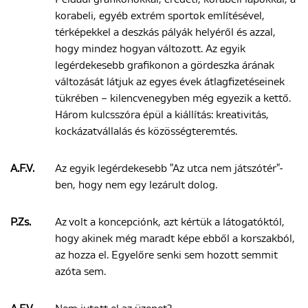
korabeli, egyéb extrém sportok említésével,
térképekkel a deszkás pályák helyéről és azzal,
hogy mindez hogyan változott. Az egyik
legérdekesebb grafikonon a gördeszka árának
változását látjuk az egyes évek átlagfizetéseinek
tükrében – kilencvenegyben még egyezik a kettő.
Három kulcsszóra épül a kiállítás: kreativitás,
kockázatvállalás és közösségteremtés.
A.F.V.
Az egyik legérdekesebb "Az utca nem játszótér"-
ben, hogy nem egy lezárult dolog.
P.Zs.
Az volt a koncepciónk, azt kértük a látogatóktól,
hogy akinek még maradt képe ebből a korszakból,
az hozza el. Egyelőre senki sem hozott semmit
azóta sem.