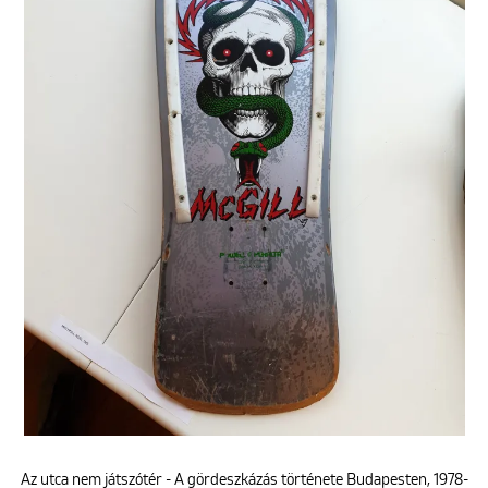
Az utca nem játszótér - A gördeszkázás története Budapesten, 1978-