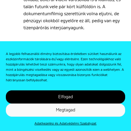
talán futunk vele pár kört külföldön is. A
dokumentumfilmig szerettünk volna eljutni, de
pénzügyi okokból egyelőre ez áll, pedig van egy
tizenpárórás interjúanyagunk.
A.F.V.
Az is kérdés, hogy a mostani generációban ez az
általad említett kontraszt hogyan folytatódik ma?
A legjobb felhasználói élmény biztosítása érdekében sütiket használunk az
eszközinformációk tárolására és/vagy elérésére. Ezen technológiákhoz való
hozzájárulás lehetővé teszi számunkra, hogy olyan adatokat dolgozzunk fel,
mint a böngészési viselkedés vagy az egyedi azonosítók ezen a webhelyen. A
hozzájárulás megtagadása vagy visszavonása bizonyos funkciókat
hátrányosan befolyásolhat.
A deszkázás olimpiai
Elfogad
sportág lesz jövőre.
Megtagad
Gondolom ez megszüli
Adatkezelési és Adatvédelmi Szabályzat
majd azokat a