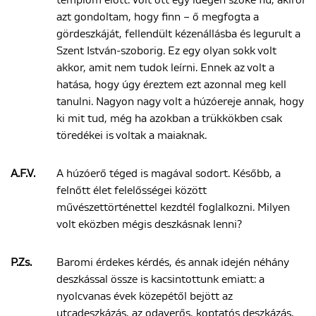
templom előtt. Volt ott egy idegen szőke fiú, akiről
azt gondoltam, hogy finn – ő megfogta a
gördeszkáját, fellendült kézenállásba és legurult a
Szent István-szoborig. Ez egy olyan sokk volt
akkor, amit nem tudok leírni. Ennek az volt a
hatása, hogy úgy éreztem ezt azonnal meg kell
tanulni. Nagyon nagy volt a húzóereje annak, hogy
ki mit tud, még ha azokban a trükkökben csak
töredékei is voltak a maiaknak.
A.F.V.
A húzóerő téged is magával sodort. Később, a
felnőtt élet felelősségei között
művészettörténettel kezdtél foglalkozni. Milyen
volt eközben mégis deszkásnak lenni?
P.Zs.
Baromi érdekes kérdés, és annak idején néhány
deszkással össze is kacsintottunk emiatt: a
nyolcvanas évek közepétől bejött az
utcadeszkázás, az odaverős, koptatós deszkázás,