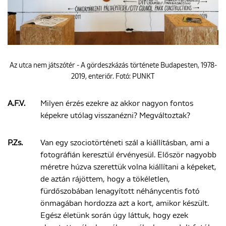
Az utca nem játszótér - A gördeszkázás története Budapesten, 1978-
2019, enteriőr. Fotó: PUNKT
A.F.V.
Milyen érzés ezekre az akkor nagyon fontos
képekre utólag visszanézni? Megváltoztak?
P.Zs.
Van egy szociotörténeti szál a kiállításban, ami a
fotográfián keresztül érvényesül. Először nagyobb
méretre húzva szerettük volna kiállítani a képeket,
de aztán rájöttem, hogy a tökéletlen,
fürdőszobában lenagyított néhánycentis fotó
önmagában hordozza azt a kort, amikor készült.
Egész életünk során úgy láttuk, hogy ezek