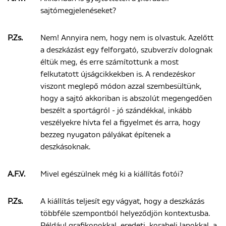
sajtómegjelenéseket?
P.Zs.
Nem! Annyira nem, hogy nem is olvastuk. Azelőtt
a deszkázást egy felforgató, szubverzív dolognak
éltük meg, és erre számítottunk a most
felkutatott újságcikkekben is. A rendezéskor
viszont meglepő módon azzal szembesültünk,
hogy a sajtó akkoriban is abszolút megengedően
beszélt a sportágról - jó szándékkal, inkább
veszélyekre hívta fel a figyelmet és arra, hogy
bezzeg nyugaton pályákat építenek a
deszkásoknak.
A.F.V.
Mivel egészülnek még ki a kiállítás fotói?
P.Zs.
A kiállítás teljesít egy vágyat, hogy a deszkázás
többféle szempontból helyeződjön kontextusba.
Például grafikonokkal, eredeti, korabeli lapokkal, a