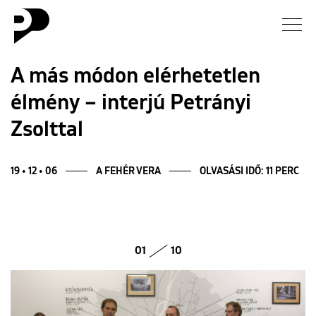
Hírek
A más módon elérhetetlen
élmény – interjú Petrányi
Galéria
Zsolttal
Interjú
19 • 12 • 06
A FEHÉR VERA
OLVASÁSI IDŐ: 11 PERC
Esszé
Blog
01
10
Rólunk