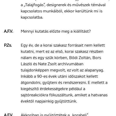
a „Talajfogás”, designerek és művészek témával
kapcsolatos munkáiból, ekkor kerültünk mi is
kapcsolatba.
A.F.V.
Mennyi kutatás előzte meg a kiállítást?
P.Zs.
Egy év, de a korai szakasz forrásait nem kellett
kutatni, mert ez az első, korai szakasz részben
nálam és egy szűk körben, Bődi Zoltán, Bors
László és Nate Zsolt archívumában
tulajdonképpen megvolt, ez volt az alapanyag.
Inkább a 90-es évek utáni időszakot kellett
átgondolni, gyűjteni és rendszerezni. E mellett a
kiegészítő érdekességekre például a
sajtóreakciókra fókuszáltunk, amiket a hatvanas
évektől napjainkig gyűjtöttünk.
A.F.V.
Akkoriban is gyűjtöttétek a „korabeli”