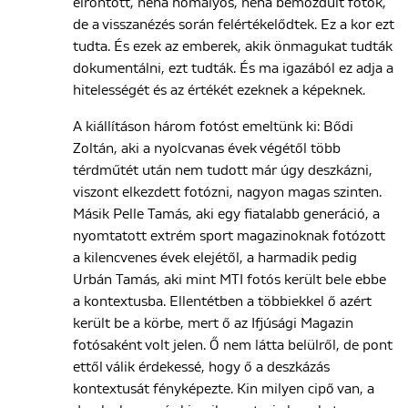
elrontott, néha homályos, néha bemozdult fotók,
de a visszanézés során felértékelődtek. Ez a kor ezt
tudta. És ezek az emberek, akik önmagukat tudták
dokumentálni, ezt tudták. És ma igazából ez adja a
hitelességét és az értékét ezeknek a képeknek.
A kiállításon három fotóst emeltünk ki: Bődi
Zoltán, aki a nyolcvanas évek végétől több
térdműtét után nem tudott már úgy deszkázni,
viszont elkezdett fotózni, nagyon magas szinten.
Másik Pelle Tamás, aki egy fiatalabb generáció, a
nyomtatott extrém sport magazinoknak fotózott
a kilencvenes évek elejétől, a harmadik pedig
Urbán Tamás, aki mint MTI fotós került bele ebbe
a kontextusba. Ellentétben a többiekkel ő azért
került be a körbe, mert ő az Ifjúsági Magazin
fotósaként volt jelen. Ő nem látta belülről, de pont
ettől válik érdekessé, hogy ő a deszkázás
kontextusát fényképezte. Kin milyen cipő van, a