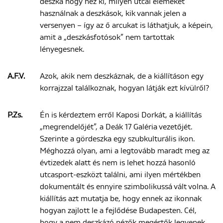
deszka hogy néz ki, milyen utcai elemeket
használnak a deszkások, kik vannak jelen a
versenyen – így az ő arcukat is láthatjuk, a képein,
amit a „deszkásfotósok” nem tartottak
lényegesnek.
A.F.V.
Azok, akik nem deszkáznak, de a kiállításon egy
korrajzzal találkoznak, hogyan látják ezt kívülről?
P.Zs.
Én is kérdeztem erről Kaposi Dorkát, a kiállítás
„megrendelőjét”, a Deák 17 Galéria vezetőjét.
Szerinte a gördeszka egy szubkulturális ikon.
Méghozzá olyan, ami a legtovább maradt meg az
évtizedek alatt és nem is lehet hozzá hasonló
utcasport-eszközt találni, ami ilyen mértékben
dokumentált és ennyire szimbolikussá vált volna. A
kiállítás azt mutatja be, hogy ennek az ikonnak
hogyan zajlott le a fejlődése Budapesten. Cél,
hogy a nem deszkázó nézők megértők legyenek