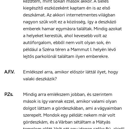
kezdtem, mint sokan mások akkor. A síelés
kiegészítő eszközeként kaptam én is az első
deszkámat. Az akkori internetmentes világban
nagyon szűk volt ez a közösség, így a deszkázó
emberek hamar egymásra találtak. Mindig azokat
a helyeket kerestük, ahol kevesebb volt az
autóforgalom, ebből nem volt olyan sok, én
például a Széna téren a Mammut I. helyén lévő
lejtős parkolónál találtam ilyen emberekre.
A.F.V.
Emlékszel arra, amikor először láttál ilyet, hogy
valaki deszkázik?
P.Zs.
Mindig arra emlékszem jobban, és szerintem
mások is így vannak ezzel, amikor valami olyan
dolgot láttam a gördeszkában, ami a vágyaimban
szerepelt. Mondok egy példát: nekem már volt
gördeszkám, és a Várban sétáltam a Mátyás