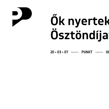
Ők nyertek
Ösztöndíja
20 • 03 • 07
PUNKT
O