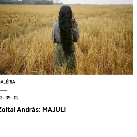
GALÉRIA
2 • 09 • 02
Zoltai András: MAJULI