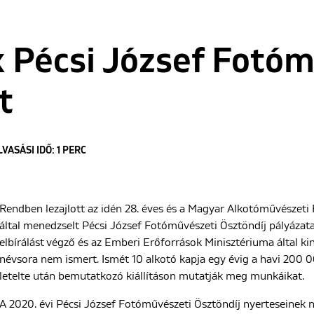
 Pécsi József Fotó
t
LVASÁSI IDŐ: 1 PERC
Rendben lezajlott az idén 28. éves és a Magyar Alkotóművészeti
által menedzselt Pécsi József Fotóművészeti Ösztöndíj pályázatai
elbírálást végző és az Emberi Erőforrások Minisztériuma által ki
névsora nem ismert. Ismét 10 alkotó kapja egy évig a havi 200 00
letelte után bemutatkozó kiállításon mutatják meg munkáikat.
A 2020. évi Pécsi József Fotóművészeti Ösztöndíj nyerteseinek n