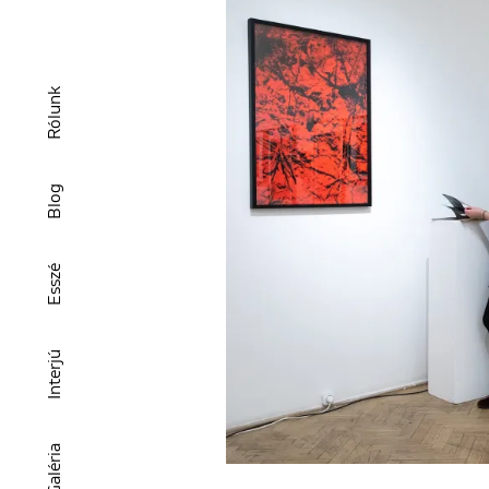
Rólunk
Blog
Esszé
Interjú
Galéria