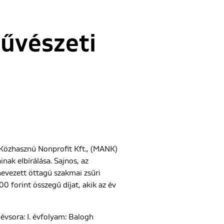
művészeti
 Közhasznú Nonprofit Kft., (MANK)
nak elbírálása. Sajnos, az
nevezett öttagú szakmai zsűri
0 forint összegű díjat, akik az év
évsora: I. évfolyam: Balogh