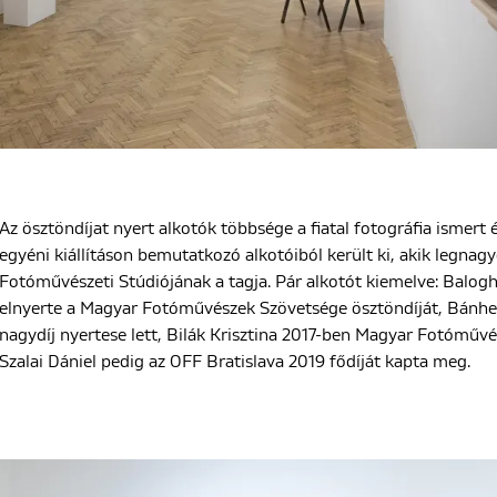
Az ösztöndíjat nyert alkotók többsége a fiatal fotográfia ismert 
egyéni kiállításon bemutatkozó alkotóiból került ki, akik legnag
Fotóművészeti Stúdiójának a tagja. Pár alkotót kiemelve: Balogh
elnyerte a Magyar Fotóművészek Szövetsége ösztöndíját, Bánhe
nagydíj nyertese lett, Bilák Krisztina 2017-ben Magyar Fotóműv
Szalai Dániel pedig az OFF Bratislava 2019 fődíját kapta meg.