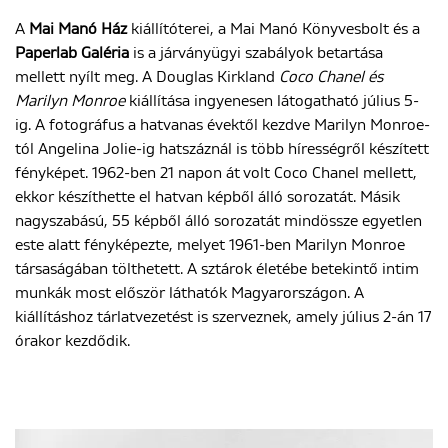
A
Mai Manó Ház
kiállítóterei, a Mai Manó Könyvesbolt és a
Paperlab Galéria
is a járványügyi szabályok betartása
mellett nyílt meg. A Douglas Kirkland
Coco Chanel és
Marilyn Monroe
kiállítása ingyenesen látogatható július 5-
ig. A fotográfus a hatvanas évektől kezdve Marilyn Monroe-
tól Angelina Jolie-ig hatszáznál is több hírességről készített
fényképet. 1962-ben 21 napon át volt Coco Chanel mellett,
ekkor készíthette el hatvan képből álló sorozatát. Másik
nagyszabású, 55 képből álló sorozatát mindössze egyetlen
este alatt fényképezte, melyet 1961-ben Marilyn Monroe
társaságában tölthetett. A sztárok életébe betekintő intim
munkák most először láthatók Magyarországon. A
kiállításhoz tárlatvezetést is szerveznek, amely július 2-án 17
órakor kezdődik.