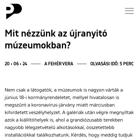
Hírek
Mit nézzünk az újranyitó
múzeumokban?
Galéria
Interjú
20 • 06 • 24
A FEHÉR VERA
OLVASÁSI IDŐ: 5 PERC
Esszé
Nem csak a látogatók, a múzeumok is nagyon várták a
június 18-i kormányrendeletet, mellyel hivatalosan is
Blog
megszűnt a koronavírus-járvány miatt márciusban
kihirdetett veszélyhelyzet. A galériák után végre megnyíltak
Rólunk
azok a kiállítóhelyek is, ahol a grandiózusabb terekben
nagyobb lélegzetvételű alkotásokkal, összetettebb
installációkkal találkozhatunk. Kérdés, hogy meddig tudjuk