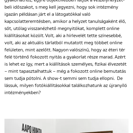
gyakorlathoz, egyre objektívebben látjuk a veszélyhelyzet-
beli időszakot, s meg kell jegyezni, hogy sok intézmény
igazán példásan járt el a látogatókkal való
kapcsolatteremtésben, amikor a helyzet tanulságaként élő,
sőt, utólag visszanézhető megnyitókat, komplett online
kiállításokat közölt. Volt, aki a hírlevelét tette színesebbé,
volt, aki az aktuális tárlatból mutatott meg többet online
felületen, mint azelőtt. Nagyon valószínű, hogy az éteri tér
felé történő fokozott nyitás a gyakorlat része marad. Azért
is lehet ez így, mert a kiállítások személyes, fizikai élvezetét
– mint tapasztalhattuk – még a fokozott online bemutatás
sem tudja pótolni. A show-t semmi sem tudja ellopni. De
lássuk, milyen fotókiállításokkal találkozhatunk az újranyíló
intézményekben?