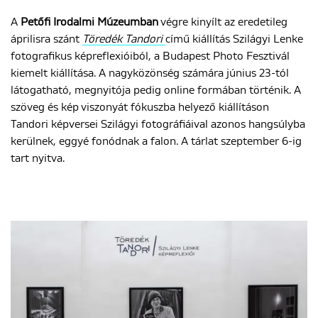
A
Petőfi Irodalmi Múzeumban
végre kinyílt az eredetileg
áprilisra szánt
Töredék Tandori
című kiállítás Szilágyi Lenke
fotografikus képreflexióiból, a Budapest Photo Fesztivál
kiemelt kiállítása. A nagyközönség számára június 23-tól
látogatható, megnyitója pedig online formában történik. A
szöveg és kép viszonyát fókuszba helyező kiállításon
Tandori képversei Szilágyi fotográfiáival azonos hangsúlyba
kerülnek, eggyé fonódnak a falon. A tárlat szeptember 6-ig
tart nyitva.