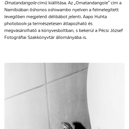
Omatandangole
című kiállítása. Az „Omatandangole” cím a
Namíbiában őshonos oshiwambo nyelven a felmelegített
levegőben megjelenő délibábot jelenti. Aapo Huhta
photobook-ja természetesen átlapozható és
megvásárolható a könyvesboltban, s bekerül a Pécsi József
Fotográfiai Szakkönyvtár állományába is.