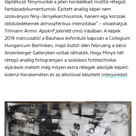
táplálkozó fénymunkái a jelen hordalékait múlttá rétegző
fantáziadokumentumok. Épített analóg képei nem
szokványos fény-/árnyékarchívumok, hanem egy korszak
idődüledékeinek atmoszférikus intenzitásai” – olvashatjuk
Tillmann Ármin
Apokrif jelenlét
című írásában. A képek
2019 márciusától a Bauhaus évforduló kapcsán a Collegium
Hungaricum Berlinben, majd ősztől idén februárig a bécsi
Anzenberger Galleryben voltak láthatók. Hogy Minyó hét
rétegű analóg fotogramjain a szokásos fotótechnikai
eljárások mellett még milyen extra rétegek alkotják képeit:
kiderül Kecskeméten és az alkotóval készített
interjúnkból
.