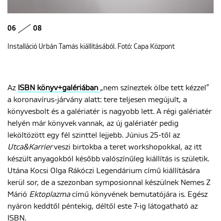
06
08
Installáció Urbán Tamás kiállításából. Fotó: Capa Központ
Az
ISBN könyv+galériában
„nem színeztek ölbe tett kézzel”
a koronavírus-járvány alatt: tere teljesen megújult, a
könyvesbolt és a galériatér is nagyobb lett. A régi galériatér
helyén már könyvek vannak, az új galériatér pedig
leköltözött egy fél szinttel lejjebb. Június 25-től az
Utca&Karrier
veszi birtokba a teret workshopokkal, az itt
készült anyagokból később valószínűleg kiállítás is születik.
Utána Kocsi Olga Rákóczi Legendárium című kiállítására
kerül sor, de a szezonban symposionnal készülnek Nemes Z
Márió
Ektoplazma
című könyvének bemutatójára is. Egész
nyáron keddtől péntekig, déltől este 7-ig látogatható az
ISBN.