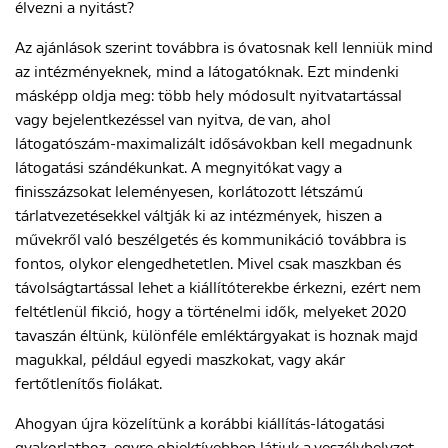
élvezni a nyitást?
Az ajánlások szerint továbbra is óvatosnak kell lenniük mind
ENGLISH
az intézményeknek, mind a látogatóknak. Ezt mindenki
másképp oldja meg: több hely módosult nyitvatartással
vagy bejelentkezéssel van nyitva, de van, ahol
látogatószám-maximalizált idősávokban kell megadnunk
látogatási szándékunkat. A megnyitókat vagy a
finisszázsokat leleményesen, korlátozott létszámú
tárlatvezetésekkel váltják ki az intézmények, hiszen a
művekről való beszélgetés és kommunikáció továbbra is
fontos, olykor elengedhetetlen. Mivel csak maszkban és
távolságtartással lehet a kiállítóterekbe érkezni, ezért nem
feltétlenül fikció, hogy a történelmi idők, melyeket 2020
tavaszán éltünk, különféle emléktárgyakat is hoznak majd
magukkal, például egyedi maszkokat, vagy akár
fertőtlenítős fiolákat.
Ahogyan újra közelítünk a korábbi kiállítás-látogatási