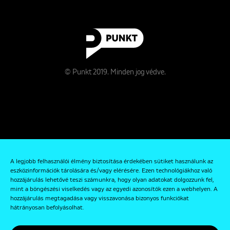
© Punkt 2019. Minden jog védve.
Rólunk
A legjobb felhasználói élmény biztosítása érdekében sütiket használunk az
Kapcsolat
eszközinformációk tárolására és/vagy elérésére. Ezen technológiákhoz való
hozzájárulás lehetővé teszi számunkra, hogy olyan adatokat dolgozzunk fel,
Adatkezelési és Adatvédelmi Szabályzat
mint a böngészési viselkedés vagy az egyedi azonosítók ezen a webhelyen. A
hozzájárulás megtagadása vagy visszavonása bizonyos funkciókat
hátrányosan befolyásolhat.