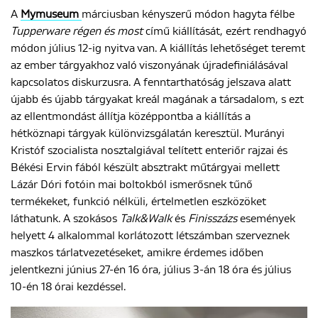
A
Mymuseum
márciusban kényszerű módon hagyta félbe
Tupperware régen és most
című kiállítását, ezért rendhagyó
módon július 12-ig nyitva van. A kiállítás lehetőséget teremt
az ember tárgyakhoz való viszonyának újradefiniálásával
kapcsolatos diskurzusra. A fenntarthatóság jelszava alatt
újabb és újabb tárgyakat kreál magának a társadalom, s ezt
az ellentmondást állítja középpontba a kiállítás a
hétköznapi tárgyak különvizsgálatán keresztül. Murányi
Kristóf szocialista nosztalgiával telített enteriőr rajzai és
Békési Ervin fából készült absztrakt műtárgyai mellett
Lázár Dóri fotóin mai boltokból ismerősnek tűnő
termékeket, funkció nélküli, értelmetlen eszközöket
láthatunk. A szokásos
Talk&Walk
és
Finisszázs
események
helyett 4 alkalommal korlátozott létszámban szerveznek
maszkos tárlatvezetéseket, amikre érdemes időben
jelentkezni június 27-én 16 óra, július 3-án 18 óra és július
10-én 18 órai kezdéssel.