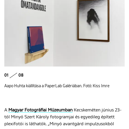
01
08
Aapo Huhta kiállítása a PaperLab Galériában. Fotó: Kiss Imre
A
Magyar Fotográfiai Múzeumban
Kecskeméten június 23-
tól Minyó Szert Károly fotogramjai és egyedileg épített
plexifotói is láthatók. „Minyó avantgárd impulzusokból