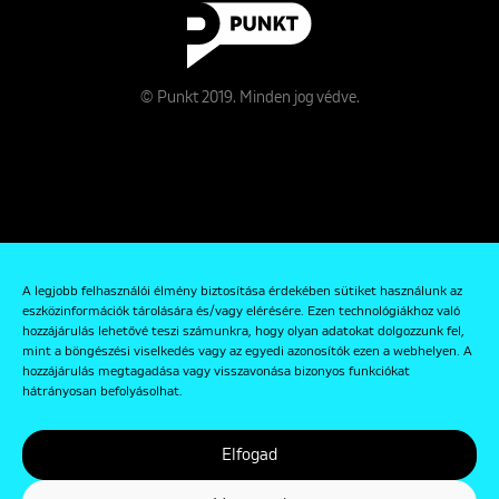
© Punkt 2019. Minden jog védve.
Rólunk
A legjobb felhasználói élmény biztosítása érdekében sütiket használunk az
Kapcsolat
eszközinformációk tárolására és/vagy elérésére. Ezen technológiákhoz való
hozzájárulás lehetővé teszi számunkra, hogy olyan adatokat dolgozzunk fel,
Adatkezelési és Adatvédelmi Szabályzat
mint a böngészési viselkedés vagy az egyedi azonosítók ezen a webhelyen. A
hozzájárulás megtagadása vagy visszavonása bizonyos funkciókat
hátrányosan befolyásolhat.
Elfogad