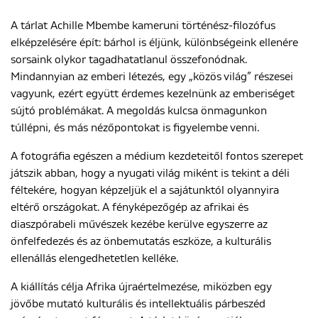
A tárlat Achille Mbembe kameruni történész-filozófus
elképzelésére épít: bárhol is éljünk, különbségeink ellenére
ENGLISH
sorsaink olykor tagadhatatlanul összefonódnak.
Mindannyian az emberi létezés, egy „közös világ” részesei
vagyunk, ezért együtt érdemes kezelnünk az emberiséget
sújtó problémákat. A megoldás kulcsa önmagunkon
túllépni, és más nézőpontokat is figyelembe venni.
A fotográfia egészen a médium kezdeteitől fontos szerepet
játszik abban, hogy a nyugati világ miként is tekint a déli
féltekére, hogyan képzeljük el a sajátunktól olyannyira
eltérő országokat. A fényképezőgép az afrikai és
diaszpórabeli művészek kezébe kerülve egyszerre az
önfelfedezés és az önbemutatás eszköze, a kulturális
ellenállás elengedhetetlen kelléke.
A kiállítás célja Afrika újraértelmezése, miközben egy
jövőbe mutató kulturális és intellektuális párbeszéd