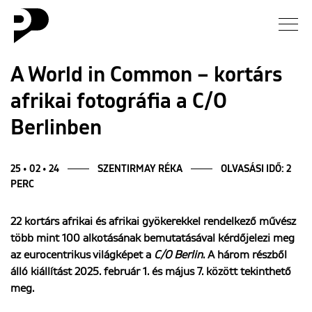
Hírek
A World in Common – kortárs
afrikai fotográfia a C/O
Galéria
Berlinben
Interjú
25 • 02 • 24
SZENTIRMAY RÉKA
OLVASÁSI IDŐ: 2
Esszé
PERC
Blog
22 kortárs afrikai és afrikai gyökerekkel rendelkező művész
több mint 100 alkotásának bemutatásával kérdőjelezi meg
az eurocentrikus világképet a
C/O Berlin
. A három részből
Rólunk
álló kiállítást 2025. február 1. és május 7. között tekinthető
meg.