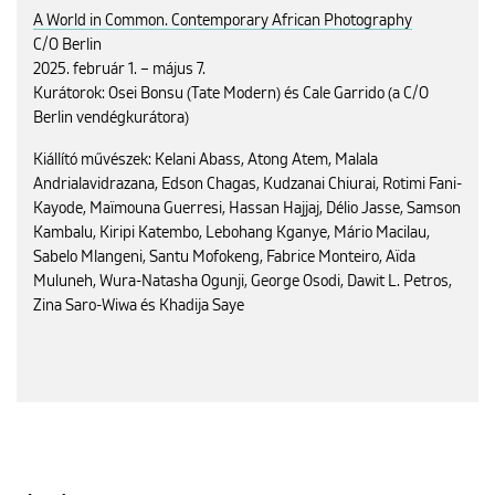
A World in Common. Contemporary African Photography
C/O Berlin
2025. február 1. – május 7.
Kurátorok: Osei Bonsu (Tate Modern) és Cale Garrido (a C/O
Berlin vendégkurátora)
Kiállító művészek: Kelani Abass, Atong Atem, Malala
Andrialavidrazana, Edson Chagas, Kudzanai Chiurai, Rotimi Fani-
Kayode, Maïmouna Guerresi, Hassan Hajjaj, Délio Jasse, Samson
Kambalu, Kiripi Katembo, Lebohang Kganye, Mário Macilau,
Sabelo Mlangeni, Santu Mofokeng, Fabrice Monteiro, Aïda
Muluneh, Wura-Natasha Ogunji, George Osodi, Dawit L. Petros,
Zina Saro-Wiwa és Khadija Saye