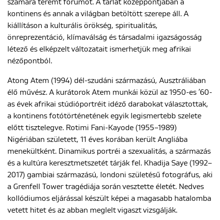
számára teremt fórumot. A tárlat középpontjában a
kontinens és annak a világban betöltött szerepe áll. A
kiállításon a kulturális örökség, spiritualitás,
önreprezentáció, klímaválság és társadalmi igazságosság
létező és elképzelt változatait ismerhetjük meg afrikai
nézőpontból.
Atong Atem (1994) dél-szudáni származású, Ausztráliában
élő művész. A kurátorok Atem munkái közül az 1950-es ’60-
as évek afrikai stúdióportréit idéző darabokat választottak,
a kontinens fotótörténetének egyik legismertebb szelete
előtt tisztelegve. Rotimi Fani-Kayode (1955–1989)
Nigériában született, 11 éves korában került Angliába
menekültként. Dinamikus portréi a szexualitás, a származás
és a kultúra keresztmetszetét tárják fel. Khadija Saye (1992–
2017) gambiai származású, londoni születésű fotográfus, aki
a Grenfell Tower tragédiája során vesztette életét. Nedves
kollódiumos eljárással készült képei a magasabb hatalomba
vetett hitet és az abban meglelt vigaszt vizsgálják.