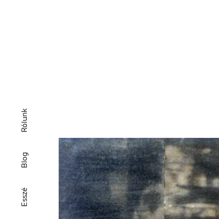
Rólunk
Blog
Esszé