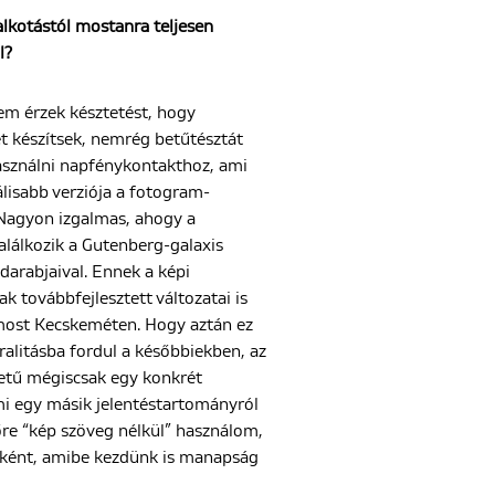
 alkotástól mostanra teljesen
l?
em érzek késztetést, hogy
t készítsek, nemrég betűtésztát
sználni napfénykontakthoz, ami
álisabb verziója a fotogram-
 Nagyon izgalmas, ahogy a
alálkozik a Gutenberg-galaxis
arabjaival. Ennek a képi
ak továbbfejlesztett változatai is
most Kecskeméten. Hogy aztán ez
ralitásba fordul a későbbiekben, az
betű mégiscsak egy konkrét
mi egy másik jelentéstartományról
őre “kép szöveg nélkül” használom,
ként, amibe kezdünk is manapság