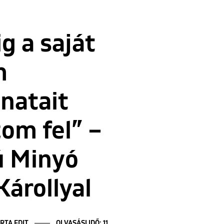
g a saját
m
natait
om fel” –
ú Minyó
Károllyal
RTA EDIT
OLVASÁSI IDŐ: 11