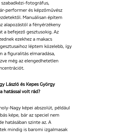
 szabadkézi-fotográfus,
ár-performer és képzőművész
ezdetektől. Manuálisan építem
z alapozástól a fényérzékeny
t a befejező gesztusokig. Az
izednek ezekhez a makacs
 gesztusaihoz léptem közelebb, így
m a figuralitás elmaradása,
lezve még az elengedhetetlen
ncentrációt.
y László és Kepes György
 hatással volt rád?
holy-Nagy képei abszolút, például
bás képe, bár az speciel nem
e hatásában szinte az. A
etek mindig is baromi izgalmasak