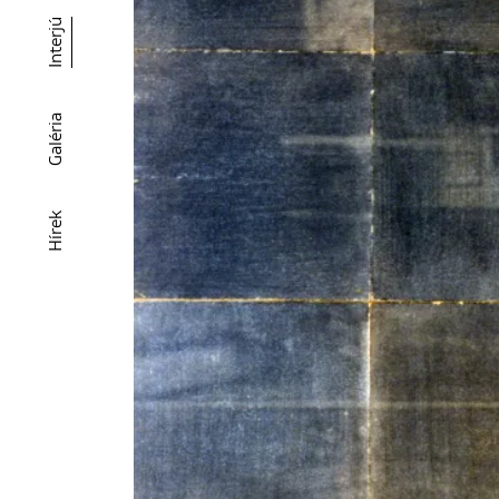
Interjú
Galéria
Hírek