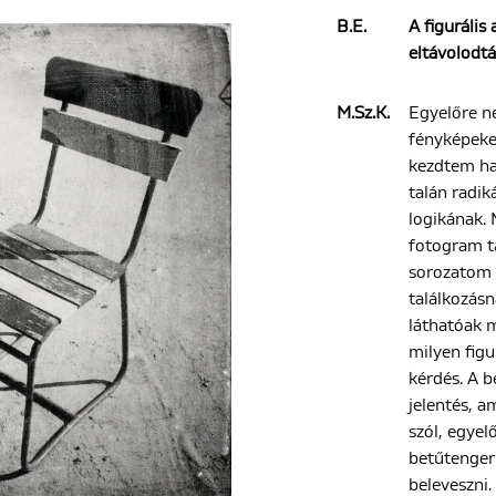
B.E.
A figurális
eltávolodtá
M.Sz.K.
Egyelőre n
fényképeke
kezdtem ha
talán radik
logikának.
fotogram t
sorozatom d
találkozásn
láthatóak 
milyen figu
kérdés. A 
jelentés, a
szól, egyel
betűtenger
beleveszni.