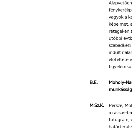
Alapvetően
fénykerékp
vagyok a k
képeimet, a
rétegeken á
utóbbi évt
szabadkézi
indult nála
előfeltéte
figyelemko
B.E.
Moholy-Nag
munkássága
M.Sz.K.
Persze, Mo
a rácsos-ba
fotogram, d
határterül