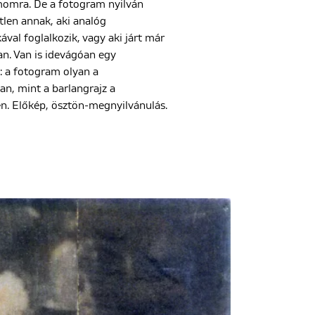
momra. De a fotogram nyilván
tlen annak, aki analóg
ával foglalkozik, vagy aki járt már
n. Van is idevágóan egy
a fotogram olyan a
an, mint a barlangrajz a
en. Előkép, ösztön-megnyilvánulás.