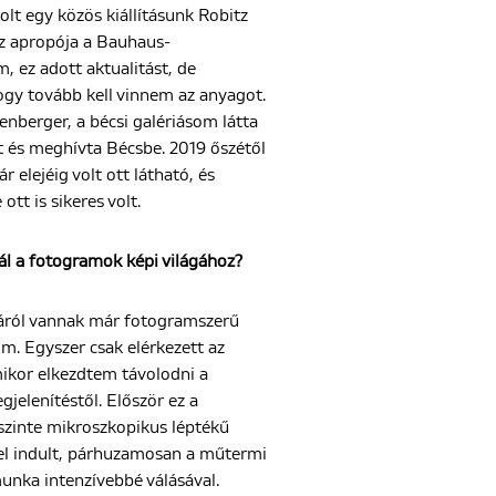
olt egy közös kiállításunk Robitz
Az apropója a Bauhaus-
, ez adott aktualitást, de
ogy tovább kell vinnem az anyagot.
nberger, a bécsi galériásom látta
 és meghívta Bécsbe. 2019 őszétől
r elejéig volt ott látható, és
ott is sikeres volt.
ál a fotogramok képi világához?
áról vannak már fotogramszerű
m. Egyszer csak elérkezett az
mikor elkezdtem távolodni a
egjelenítéstől. Először ez a
szinte mikroszkopikus léptékű
el indult, párhuzamosan a műtermi
unka intenzívebbé válásával.