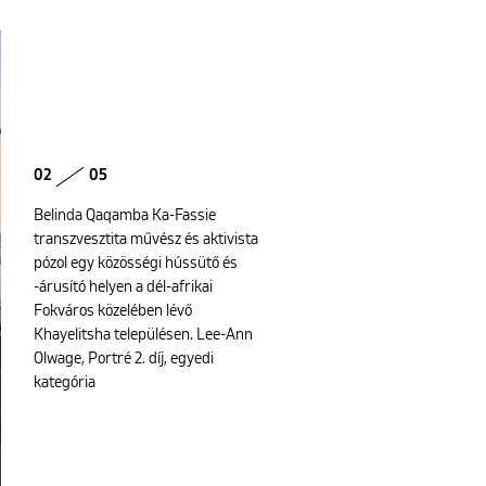
02
05
Belinda Qaqamba Ka-Fassie
transzvesztita művész és aktivista
pózol egy közösségi hússütő és
-árusító helyen a dél-afrikai
Fokváros közelében lévő
Khayelitsha településen. Lee-Ann
Olwage, Portré 2. díj, egyedi
kategória