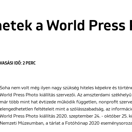
netek a World Press
VASÁSI IDŐ: 2 PERC
Soha nem volt még ilyen nagy szükség hiteles képekre és történe
World Press Photo kiállítás szervezői. Az amszterdami székhel
már több mint hat évtizede működik független, nonprofit szervez
elengedhetetlen feltételeit mint a szólásszabadság, az informác
World Press Photo kiállítás 2020. szeptember 24. - október 25. 
Nemzeti Múzeumban, a tárlat a Fotóhónap 2020 eseménysorozat