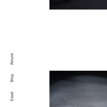
Rólunk
Blog
Esszé