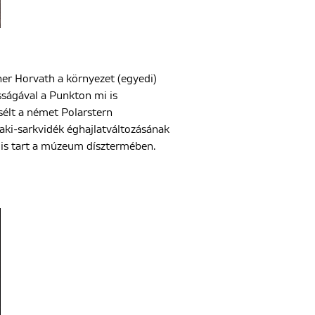
her Horvath a környezet (egyedi)
sságával a Punkton mi is
élt a német Polarstern
aki-sarkvidék éghajlatváltozásának
 is tart a múzeum dísztermében.