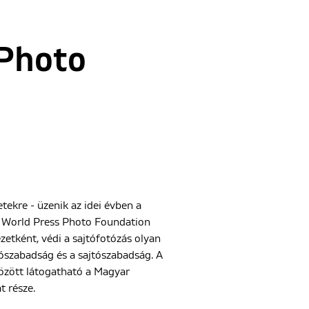
 Photo
tekre - üzenik az idei évben a
yű World Press Photo Foundation
etként, védi a sajtófotózás olyan
iószabadság és a sajtószabadság. A
között látogatható a Magyar
 része.