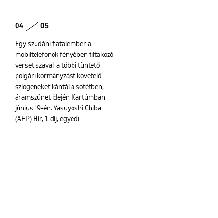
04
05
Egy szudáni fiatalember a
mobiltelefonok fényében tiltakozó
verset szaval, a többi tüntető
polgári kormányzást követelő
szlogeneket kántál a sötétben,
áramszünet idején Kartúmban
június 19-én. Yasuyoshi Chiba
(AFP) Hír, 1. díj, egyedi