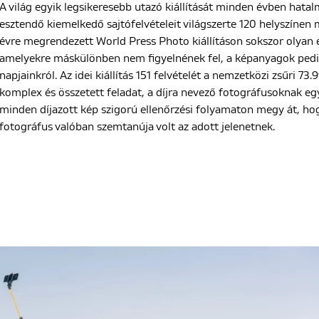
A világ egyik legsikeresebb utazó kiállítását minden évben hatal
esztendő kiemelkedő sajtófelvételeit világszerte 120 helyszínen 
évre megrendezett World Press Photo kiállításon sokszor olya
amelyekre máskülönben nem figyelnének fel, a képanyagok pedi
napjainkról. Az idei kiállítás 151 felvételét a nemzetközi zsűri 73
komplex és összetett feladat, a díjra nevező fotográfusoknak egy
minden díjazott kép szigorú ellenőrzési folyamaton megy át, h
fotográfus valóban szemtanúja volt az adott jelenetnek.