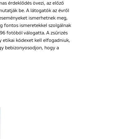
mas érdeklődés övezi, az előző
mutatják be. A látogatók az évről
n eseményeket ismerhetnek meg,
g fontos ismeretekkel szolgálnak
.996 fotóból válogatta. A zsűrizés
 etikai kódexet kell elfogadniuk,
ogy bebizonyosodjon, hogy a