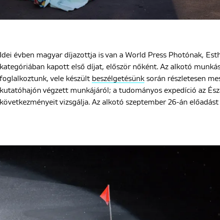
Idei évben magyar díjazottja is van a World Press Photónak, Est
kategóriában kapott első díjat, először nőként. Az alkotó munká
foglalkoztunk, vele készült
beszélgetésünk
során részletesen mes
kutatóhajón végzett munkájáról; a tudományos expedíció az Ész
következményeit vizsgálja. Az alkotó szeptember 26-án előadást