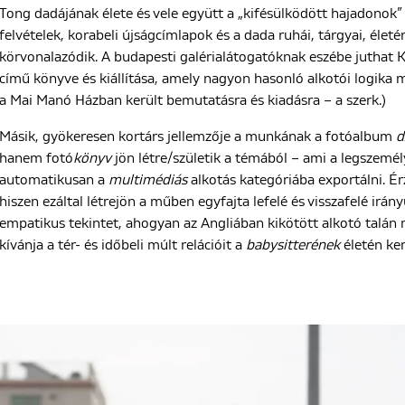
Tong dadájának élete és vele együtt a „kifésülködött hajadonok”
felvételek, korabeli újságcímlapok és a dada ruhái, tárgyai, élet
körvonalazódik. A budapesti galérialátogatóknak eszébe juthat
című könyve és kiállítása, amely nagyon hasonló alkotói logika m
a Mai Manó Házban került bemutatásra és kiadásra – a szerk.)
Másik, gyökeresen kortárs jellemzője a munkának a fotóalbum
d
hanem fotó
könyv
jön létre/születik a témából – ami a legszemé
automatikusan a
multimédiás
alkotás kategóriába exportálni. É
hiszen ezáltal létrejön a műben egyfajta lefelé és visszafelé irán
empatikus tekintet, ahogyan az Angliában kikötött alkotó talán
kívánja a tér- és időbeli múlt relációit a
babysitterének
életén ker