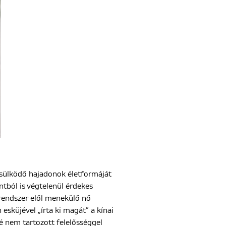
ésülködő hajadonok életformáját
tból is végtelenül érdekes
s rendszer elől menekülő nő
esküjével „írta ki magát” a kínai
é nem tartozott felelősséggel