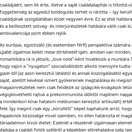
családjáért, sem ők érte, illetve a saját családalapítás is tiltottá 
függetlenség az egyedül boldogulás terhét is rárótta – így kerü
családjának szolgálatában közel negyven évre. Ez az első hallásr
és a beillesztett szöveg- és interjúrészletek hatására válik csak
ambivalenciája pont ebben rejlik.
Az európai, egzotizáló (és esetemben férfi) perspektíva számára a
újabb
izgalmas keleti mese történetét
ígéri, amiben van minden,
romantikára rá is játszik, „love note”-ként hivatkozik a munkára 
hogy vajon a ”nyugaton” szocializálódott alkotó mennyire tudta
gaze-től
(az azon keresztül látástól és annak kiszolgálásától eg
saját, azelőtt kevéssé ismert gyökereinek megtalálása és megisme
magazinrészletek nem csak felidézik az újságcikk-kivágások letű
végigkövethető rajtuk a prekommunista időktől majdnem napjain
a mindenkori kínai hatalom médiumain keresztül artikulált) érté
felé. Így megint csak egy „körüllőtt” képet kaphatunk arról, hogy
hajadonok közössége mivel szemben, mi ellen határozta el magát
társadalmon kívüli életet. Ezeknél a részeknél izgalmasan elemel
dajkája a családi fotók széléről a képekben előrehaladva szép lass