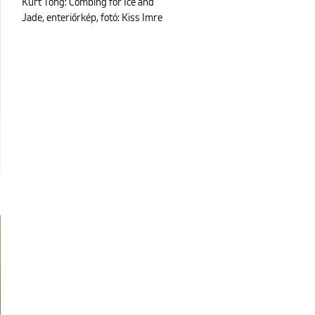
Kurt Tong: Combing for Ice and
Jade, enteriőrkép, fotó: Kiss Imre