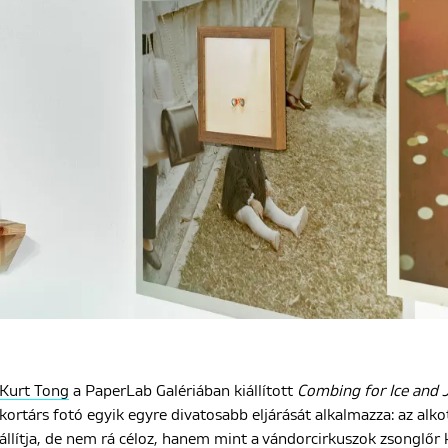
Kurt Tong
a PaperLab Galériában kiállított
Combing for Ice and
kortárs fotó egyik egyre divatosabb eljárását alkalmazza: az alk
állítja, de nem rá céloz, hanem mint a vándorcirkuszok zsonglőr k