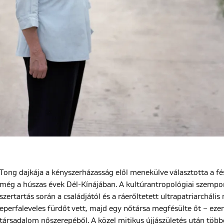
Tong dajkája a kényszerházasság elől menekülve választotta a f
még a húszas évek Dél-Kínájában. A kultúrantropológiai szempon
szertartás során a családjától és a ráerőltetett ultrapatriarcháli
eperfaleveles fürdőt vett, majd egy nőtársa megfésülte őt – ezen 
társadalom nőszerepéből. A közel mitikus újjászületés után több