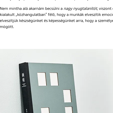
Nem mintha alá akarnám becsülni a
nagy nyugtalanítót
, viszon
kialakult „közhangulatban” félő, hogy a munkák elveszítik emoci
elveszítjük készségünket és képességünket arra, hogy a személye
mögött.