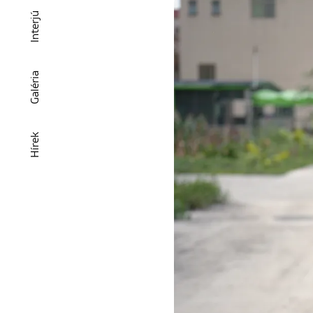
Interjú
Galéria
Hírek