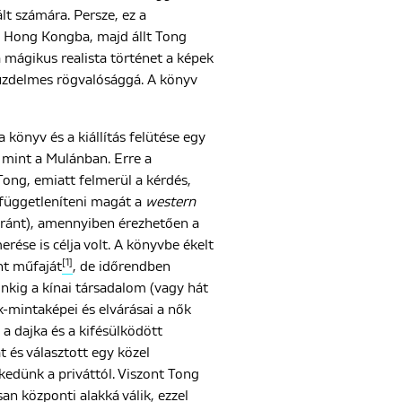
vált számára. Persze, ez a
lt Hong Kongba, majd állt Tong
a mágikus realista történet a képek
 küzdelmes rögvalósággá. A könyv
 könyv és a kiállítás felütése egy
 mint a Mulánban. Erre a
Tong, emiatt felmerül a kérdés,
 függetleníteni magát a
western
yaránt), amennyiben érezhetően a
rése is célja volt. A könyvbe ékelt
[1]
nt műfaját
, de időrendben
kig a kínai társadalom (vagy hát
k-mintaképei és elvárásai a nők
 a dajka és a kifésülködött
 és választott egy közel
kedünk a priváttól. Viszont Tong
an központi alakká válik, ezzel