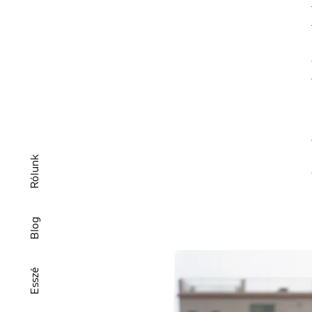
Rólunk
Blog
Esszé