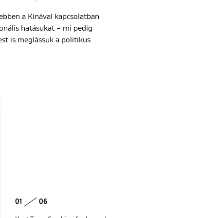
t ebben a Kínával kapcsolatban
onális hatásukat – mi pedig
st is meglássuk a politikus
01
06