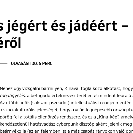
 jégért és jádéért –
ről
OLVASÁSI IDŐ: 5 PERC
Nehéz úgy vizsgálni bármilyen, Kínával foglalkozó alkotást, hogy
megfigyelés
, a befogadó értelmezési terében
is
mindent leuraló 
Az utóbbi idők (sokszor pszeudo-) intellektuális trendjei mentén 
a szociokulturális jelenséget, hogy a világ legnépesebb országá
pörög fel a totális ellenőrzés rendszere, és ez a „Kína-kép”, a
kendőzetlenül hatásvadász cyberpunk disztópiaként jelenik meg 
beárnyékolja (az én fejemben is) a más csapásirányokon való go