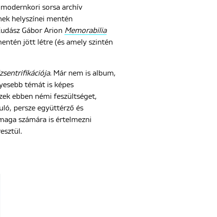
 modernkori sorsa archív
ének helyszínei mentén
 Kudász Gábor Arion
Memorabilia
entén jött létre (és amely szintén
zsentrifikációja
. Már nem is album,
lyesebb témát is képes
rzek ebben némi feszültséget,
yuló, persze együttérző és
 maga számára is értelmezni
esztül.