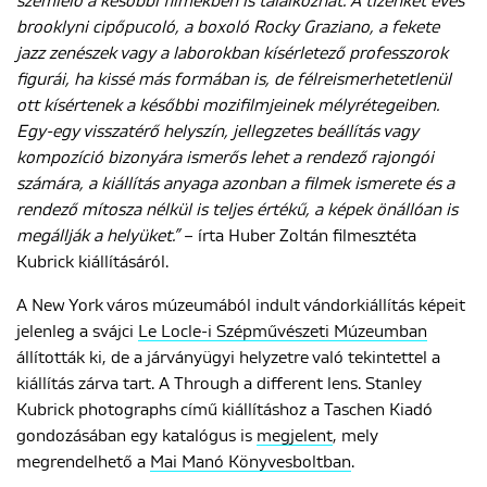
szemlélő a későbbi filmekben is találkozhat. A tizenkét éves
brooklyni cipőpucoló, a boxoló Rocky Graziano, a fekete
jazz zenészek vagy a laborokban kísérletező professzorok
figurái, ha kissé más formában is, de félreismerhetetlenül
ott kísértenek a későbbi mozifilmjeinek mélyrétegeiben.
Egy-egy visszatérő helyszín, jellegzetes beállítás vagy
kompozíció bizonyára ismerős lehet a rendező rajongói
számára, a kiállítás anyaga azonban a filmek ismerete és a
rendező mítosza nélkül is teljes értékű, a képek önállóan is
megállják a helyüket.”
– írta Huber Zoltán filmesztéta
Kubrick kiállításáról.
A New York város múzeumából indult vándorkiállítás képeit
jelenleg a svájci
Le Locle-i Szépművészeti Múzeumban
állították ki, de a járványügyi helyzetre való tekintettel a
kiállítás zárva tart. A Through a different lens. Stanley
Kubrick photographs című kiállításhoz a Taschen Kiadó
gondozásában egy katalógus is
megjelent
, mely
megrendelhető a
Mai Manó Könyvesboltban
.