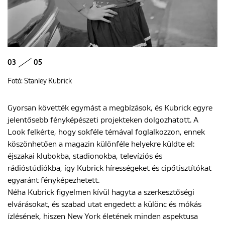
03
05
Fotó: Stanley Kubrick
Gyorsan követték egymást a megbízások, és Kubrick egyre
jelentősebb fényképészeti projekteken dolgozhatott. A
Look felkérte, hogy sokféle témával foglalkozzon, ennek
köszönhetően a magazin különféle helyekre küldte el:
éjszakai klubokba, stadionokba, televíziós és
rádióstúdiókba, így Kubrick hírességeket és cipőtisztítókat
egyaránt fényképezhetett.
Néha Kubrick figyelmen kívül hagyta a szerkesztőségi
elvárásokat, és szabad utat engedett a különc és mókás
ízlésének, hiszen New York életének minden aspektusa