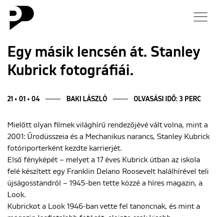
Hírek
Egy másik lencsén át. Stanley
Kubrick fotográfiái.
Galéria
Interjú
21 • 01 • 04
BAKI LÁSZLÓ
OLVASÁSI IDŐ: 3 PERC
Mielőtt olyan filmek világhírű rendezőjévé vált volna, mint a
Esszé
2001: Űrodüsszeia és a Mechanikus narancs, Stanley Kubrick
fotóriporterként kezdte karrierjét.
Blog
Első fényképét – melyet a 17 éves Kubrick útban az iskola
felé készített egy Franklin Delano Roosevelt halálhírével teli
Rólunk
újságosstandról – 1945-ben tette közzé a híres magazin, a
Look.
Kubrickot a Look 1946-ban vette fel tanoncnak, és mint a