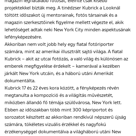
magazin legfiatalabb fotósát, eleinte csak kisebb
projektekkel bízták meg. A tinédzser Kubrick a Looknál
töltött időszakot új mentorainak, fotós társainak és a
ENGLISH
magazin szerkesztőinek figyelme mellett végezte el, akik
lehetőséget adtak neki New York City minden aspektusának
lefényképezésére.
Akkoriban nem volt jobb hely egy fiatal fotóriporter
számára, mint az amerikai illusztrált sajtó világa. A fiatal
Kubrick – akit az utcai fotózás, a való világ és különösen az
emberek megfigyelése érdekelt – kamerával a kezében
járkált New York utcáin, és a háború utáni Amerikát
dokumentálta.
Kubrick 17 és 22 éves kora között, a fényképezés révén
megtanulta a kompozíció és a világítás művészetét,
miközben állandó fő témája szülővárosa, New York lett.
Ebben az időszakban több mint 300 képriportot és
sorozatot készített az akkoriban rendkívül népszerű újság
számára, tökéletes vizuális érzékkel és nagyfokú
érzékenységgel dokumentálva a világháború utáni New