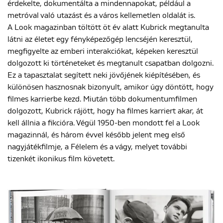
érdekelte, dokumentálta a mindennapokat, például a
metróval való utazást és a város kellemetlen oldalát is.
A Look magazinban töltött öt év alatt Kubrick megtanulta
látni az életet egy fényképezőgép lencséjén keresztül,
megfigyelte az emberi interakciókat, képeken keresztül
dolgozott ki történeteket és megtanult csapatban dolgozni.
Ez a tapasztalat segített neki jövőjének kiépítésében, és
különösen hasznosnak bizonyult, amikor úgy döntött, hogy
filmes karrierbe kezd. Miután több dokumentumfilmen
dolgozott, Kubrick rájött, hogy ha filmes karriert akar, át
kell állnia a fikcióra. Végül 1950-ben mondott fel a Look
magazinnál, és három évvel később jelent meg első
nagyjátékfilmje, a Félelem és a vágy, melyet további
tizenkét ikonikus film követett.