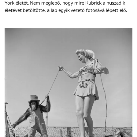
York életét. Nem meglepő, hogy mire Kubrick a huszadik
életévét betöltötte, a lap egyik vezető fotósává lépett elő.