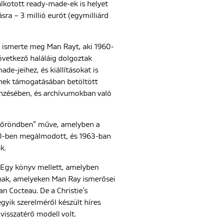
alkotott ready-made-ek is helyet
ásra – 3 millió eurót (egymilliárd
ül ismerte meg Man Rayt, aki 1960-
övetkező haláláig dolgoztak
de-jeihez, és kiállításokat is
ének támogatásában betöltött
sönzésében, és archívumokban való
-bőröndben” műve, amelyben a
40-ben megálmodott, és 1963-ban
k.
 Egy könyv mellett, amelyben
lnak, amelyeken Man Ray ismerősei
ean Cocteau.
De a Christie’s
gyik szerelméről készült híres
visszatérő modell volt.