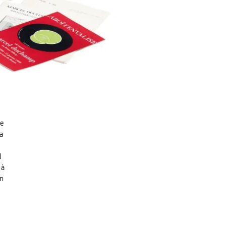
e
a
l
 à
on