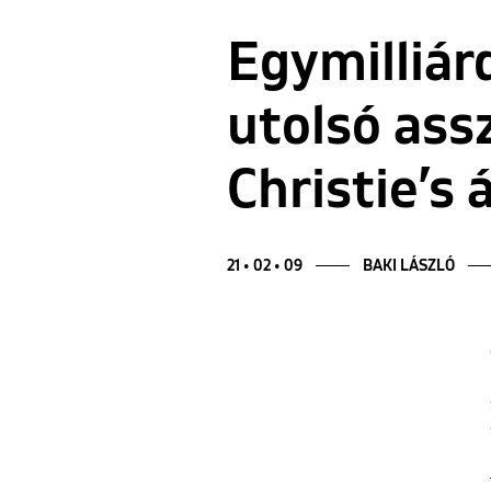
Egymilliár
utolsó ass
Christie’s
21 • 02 • 09
BAKI LÁSZLÓ