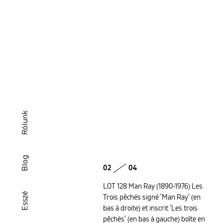
Rólunk
Blog
02
04
LOT 128 Man Ray (1890-1976) Les
Esszé
Trois pêchés signé 'Man Ray' (en
bas à droite) et inscrit 'Les trois
pêchés' (en bas à gauche) boîte en