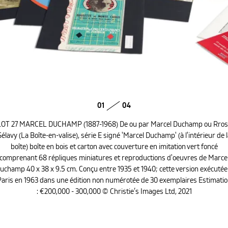
01
04
LOT 27 MARCEL DUCHAMP (1887-1968) De ou par Marcel Duchamp ou Rros
Sélavy (La Boîte-en-valise), série E signé 'Marcel Duchamp' (à l'intérieur de l
boîte) boîte en bois et carton avec couverture en imitation vert foncé
comprenant 68 répliques miniatures et reproductions d'oeuvres de Marce
uchamp 40 x 38 x 9.5 cm. Conçu entre 1935 et 1940; cette version exécutée
aris en 1963 dans une édition non numérotée de 30 exemplaires Estimati
: €200,000 - 300,000 © Christie’s Images Ltd, 2021