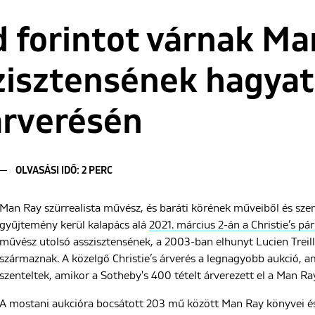
d forintot várnak M
zisztensének hagyat
 árverésén
OLVASÁSI IDŐ: 2 PERC
Man Ray szürrealista művész, és baráti körének műveiből és sze
gyűjtemény kerül kalapács alá
2021. március 2-án a Christie’s pá
művész utolsó asszisztensének, a 2003-ban elhunyt Lucien Treil
származnak. A közelgő Christie’s árverés a legnagyobb aukció, 
szenteltek, amikor a Sotheby's 400 tételt árverezett el a Man R
A mostani aukcióra bocsátott 203 mű között Man Ray könyvei és 