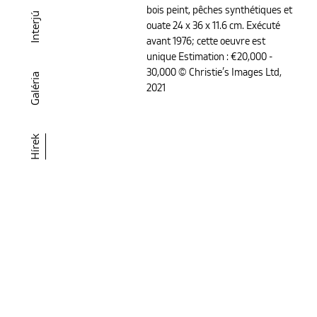
bois peint, pêches synthétiques et
Interjú
ouate 24 x 36 x 11.6 cm. Exécuté
avant 1976; cette oeuvre est
unique Estimation : €20,000 -
30,000 © Christie’s Images Ltd,
Galéria
2021
Hírek