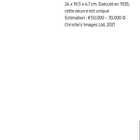
24 x 19.5 x 4.7 cm. Exécuté en 1935;
cette oeuvre est unique
Estimation : €50,000 – 70,000 ©
Christie’s Images Ltd, 2021