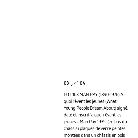
03
04
LOT 103 MAN RAY (1890-1976) À
quoi rêvent les jeunes (What
Young People Dream About) signé,
daté et inscrit 'a quoi rêvent les
jeunes... Man Ray 1935' (en bas du
châssis) plaques de verre peintes
montées dans un châssis en bois