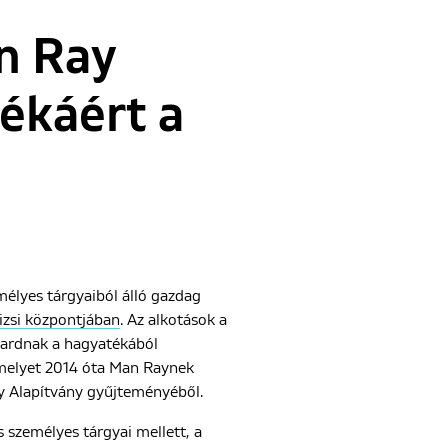
an Ray
ékáért a
mélyes tárgyaiból álló gazdag
rizsi központjában
. Az alkotások a
lardnak a hagyatékából
amelyet 2014 óta Man Raynek
ay Alapítvány gyűjteményéből.
személyes tárgyai mellett, a