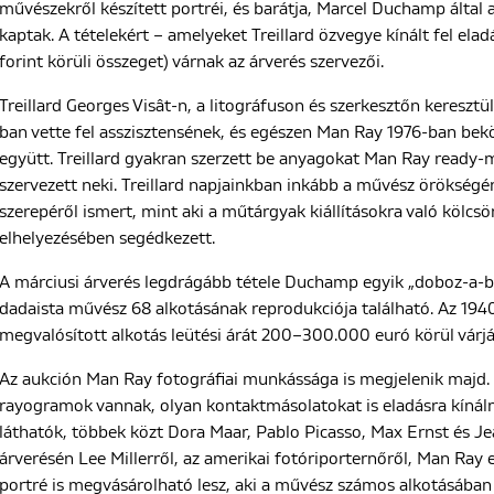
művészekről készített portréi, és barátja, Marcel Duchamp által 
kaptak. A tételekért – amelyeket Treillard özvegye kínált fel elad
forint körüli összeget) várnak az árverés szervezői.
Treillard Georges Visât-n, a litográfuson és szerkesztőn kereszt
ban vette fel asszisztensének, és egészen Man Ray 1976-ban bek
együtt. Treillard gyakran szerzett be anyagokat Man Ray ready-ma
szervezett neki. Treillard napjainkban inkább a művész örökség
szerepéről ismert, mint aki a műtárgyak kiállításokra való kölc
elhelyezésében segédkezett.
A márciusi árverés legdrágább tétele Duchamp egyik „doboz-a
dadaista művész 68 alkotásának reprodukciója található. Az 19
megvalósított alkotás leütési árát 200–300.000 euró körül várjá
Az aukción Man Ray fotográfiai munkássága is megjelenik majd.
rayogramok vannak, olyan kontaktmásolatokat is eladásra kíná
láthatók, többek közt Dora Maar, Pablo Picasso, Max Ernst és J
árverésén Lee Millerről, az amerikai fotóriporternőről, Man Ray e
portré is megvásárolható lesz, aki a művész számos alkotásában 