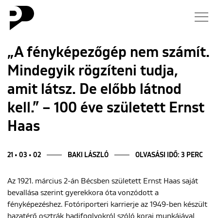
Hírek
„A fényképezőgép nem számít.
Mindegyik rögzíteni tudja,
Galéria
amit látsz. De előbb látnod
Interjú
kell.” – 100 éve született Ernst
Haas
Esszé
Blog
21 • 03 • 02
BAKI LÁSZLÓ
OLVASÁSI IDŐ: 3 PERC
Rólunk
Az 1921. március 2-án Bécsben született Ernst Haas saját
bevallása szerint gyerekkora óta vonzódott a
fényképezéshez. Fotóriporteri karrierje az 1949-ben készült
hazatérő osztrák hadifoglyokról szóló korai munkájával