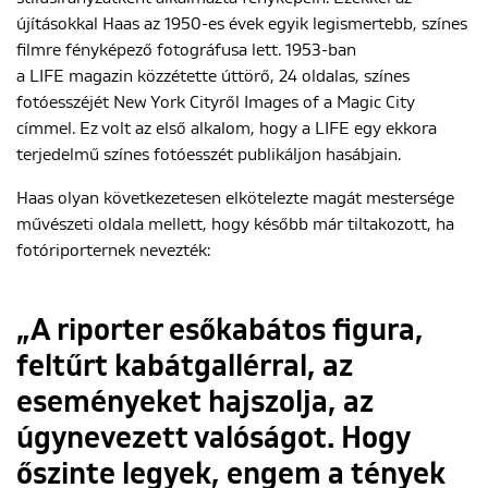
újításokkal Haas az 1950-es évek egyik legismertebb, színes
filmre fényképező fotográfusa lett. 1953-ban
a LIFE magazin közzétette úttörő, 24 oldalas, színes
fotóesszéjét New York Cityről Images of a Magic City
címmel. Ez volt az első alkalom, hogy a LIFE egy ekkora
terjedelmű színes fotóesszét publikáljon hasábjain.
Haas olyan következetesen elkötelezte magát mestersége
művészeti oldala mellett, hogy később már tiltakozott, ha
fotóriporternek nevezték:
„A riporter esőkabátos figura,
feltűrt kabátgallérral, az
eseményeket hajszolja, az
úgynevezett valóságot. Hogy
őszinte legyek, engem a tények