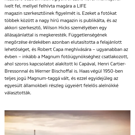
ívelt fel, mellyel felhívta magára a LIFE
magazin szerkesztőinek figyelmét is. Ezeket a fotókat
ENGLISH
többek között a nagy hírű magazin is publikálta, és az
akkori szerkesztő, Wilson Hicks személyében egy
állásajánlattal is megkeresték. Függetlenségének
megőrzése érdekében azonban elutasította a felajánlott
lehetőséget, és Robert Capa meghívására – ugyanabban az
évben – inkább a Magnum fotóügynökséghez csatlakozott,
ahol szoros kapcsolatot alakított ki Capával, Henri Cartier-
Bressonnal és Werner Bischoffal is. Haas végül 1950-ben
teljes jogú Magnum-taggá vált, és ezzel egyidejűleg az
egyesült államokbeli részleg ügyeiért felelős alelnökké
választották.