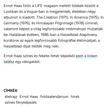
Ernst Haas fotói a LIFE magazin mellett többek között a
Lookban és a Vogue-ban is megjelentek, életében négy
albumot is kiadott; The Creation (1971), In America (1975), In
Germany (1976), és Himalayan Pilgrimage (1978) címmel,
valamint képeit a világ legfontosabb intézményei mutatták
be. Halálának évében, 1986-ban a Hasselblad Alapítvány
kurátorai az egyik legfontosabb fotográfiai életműdíjat; a
Hasselblad-díjat ítélték meg neki.
Ernst Haas színes és fekete-fehér képeiből
ezen a linken
találsz
egy válogatást.
CÍMKÉK
életrajz
Ernst Haas
fotókalendárium
hírek
színes fényképezés