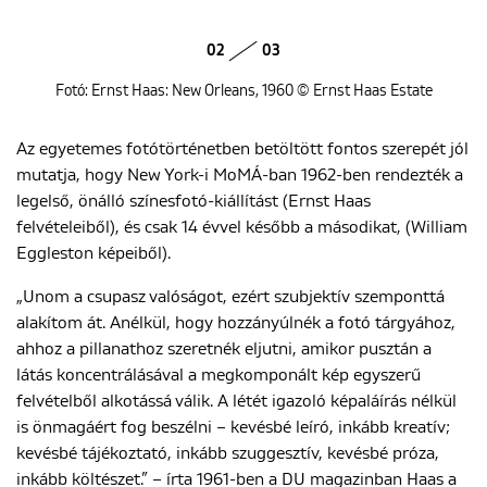
02
03
Fotó: Ernst Haas: New Orleans, 1960 © Ernst Haas Estate
Az egyetemes fotótörténetben betöltött fontos szerepét jól
mutatja, hogy New York-i MoMÁ-ban 1962-ben rendezték a
legelső, önálló színesfotó-kiállítást (Ernst Haas
felvételeiből), és csak 14 évvel később a másodikat, (William
Eggleston képeiből).
„Unom a csupasz valóságot, ezért szubjektív szemponttá
alakítom át. Anélkül, hogy hozzányúlnék a fotó tárgyához,
ahhoz a pillanathoz szeretnék eljutni, amikor pusztán a
látás koncentrálásával a megkomponált kép egyszerű
felvételből alkotássá válik. A létét igazoló képaláírás nélkül
is önmagáért fog beszélni – kevésbé leíró, inkább kreatív;
kevésbé tájékoztató, inkább szuggesztív, kevésbé próza,
inkább költészet.” – írta 1961-ben a DU magazinban Haas a