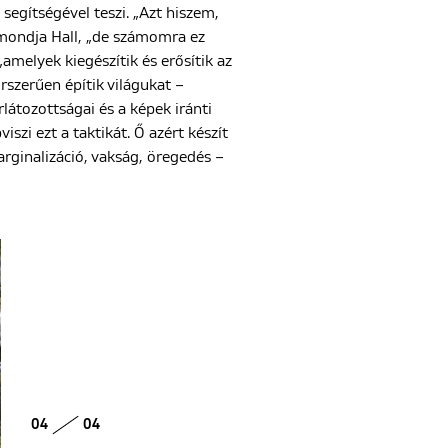
egítségével teszi. „Azt hiszem,
 mondja Hall, „de számomra ez
amelyek kiegészítik és erősítik az
szerűen építik világukat –
rlátozottságai és a képek iránti
zi ezt a taktikát. Ő azért készít
arginalizáció, vakság, öregedés –
04
04