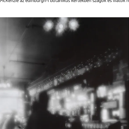
McKenzie az edinburgh-i botanikus kertekben szagok és illatok n