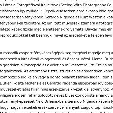
a Látás a Fotográfiával Kollektíva (Seeing With Photography Co
elsősorban így működik. Képeik elsősorban aprólékosan kidolgoz
másodsorban fényképek. Gerardo Nigenda és Kurt Weston alkotá
fényében kell tekinteni. Az említett művészek számára a fotográf
létező képek fizikai megjelenítésének folyamata. Bavcar még elné
reprodukciókkal kell beérniük, mivel az eredetiket a fejében lé
A második csoport fényképezőgépek segítségével ragadja meg a 
mentesek a látás általi válogatástól és öncenzúrától. Marcel Duc
a gondolat, a koncepció és a véletlen művészetéről írt. Ezek a mű
foglalkoznak. Az eredmény tiszta, szüretlen és eredendően konce
kompozíció logikáján vagy a döntő pillanat zsarnokságán. Remis 
Butler, Rosita McKenzie és Gerardo Nigenda elsősorban így dolg
művészeket látás híján más érzékszerveik vezetik a látványhoz. P
világára erősen ráhangolódott neves blues-zongorista a hangviss
utcai fényképezését New Orleans-ban. Gerardo Nigenda képein lyu
hogy hogyan érzékeli érzékszerveivel alanyait szaguk, tapintásuk