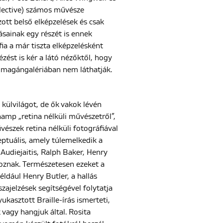
llective) számos művésze
ott belső elképzelések és csak
sainak egy részét is ennek
ia a már tiszta elképzelésként
zést is kér a látó nézőktől, hogy
vő magángalériában nem láthatják.
külvilágot, de ők vakok lévén
hamp „retina nélküli művészetről”,
vészek retina nélküli fotográfiával
ptuális, amely túlemelkedik a
Audiejaitis, Ralph Baker, Henry
oznak. Természetesen ezeket a
éldául Henry Butler, a hallás
zajelzések segítségével folytatja
kasztott Braille-írás ismerteti,
 vagy hangjuk által. Rosita