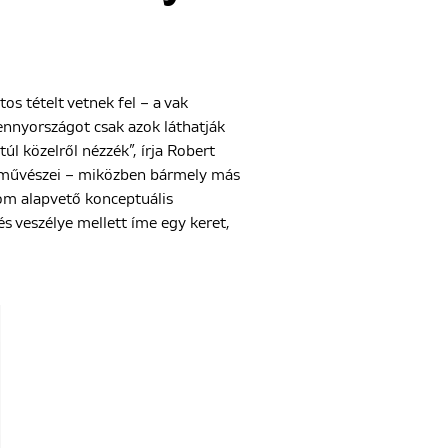
 tételt vetnek fel – a vak
mennyországot csak azok láthatják
úl közelről nézzék”, írja Robert
ás művészei – miközben bármely más
om alapvető konceptuális
tés veszélye mellett íme egy keret,