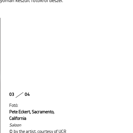
yomán készült fotókról beszél.
03
04
Fotó:
Pete Eckert, Sacramento,
California
Saloon
© by the artist, courtesy of UCR