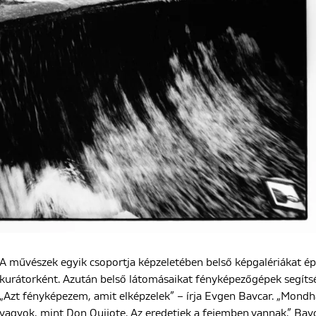
A művészek egyik csoportja képzeletében belső képgalériákat épí
kurátorként. Azután belső látomásaikat fényképezőgépek segítségé
„Azt fényképezem, amit elképzelek” – írja Evgen Bavcar. „Mondha
vagyok, mint Don Quijote. Az eredetiek a fejemben vannak.” Bavc