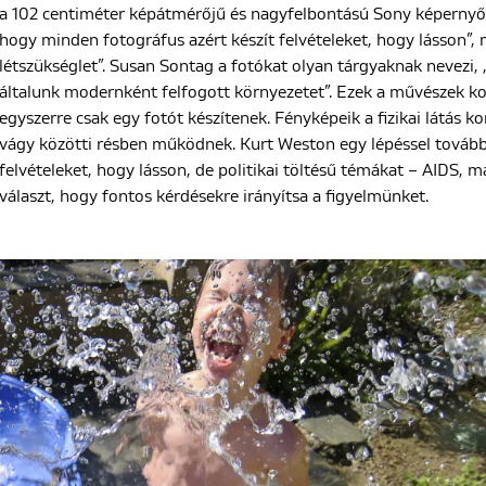
a 102 centiméter képátmérőjű és nagyfelbontású Sony képernyő s
hogy minden fotográfus azért készít felvételeket, hogy lásson”,
létszükséglet”. Susan Sontag a fotókat olyan tárgyaknak nevezi, „
általunk modernként felfogott környezetet”. Ezek a művészek kor
egyszerre csak egy fotót készítenek. Fényképeik a fizikai látás ko
vágy közötti résben működnek. Kurt Weston egy lépéssel továbbvis
felvételeket, hogy lásson, de politikai töltésű témákat – AIDS, m
választ, hogy fontos kérdésekre irányítsa a figyelmünket.