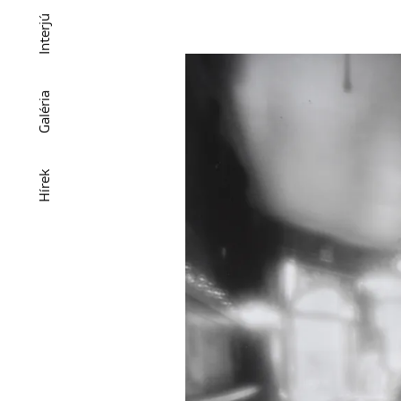
Interjú
Galéria
Hírek