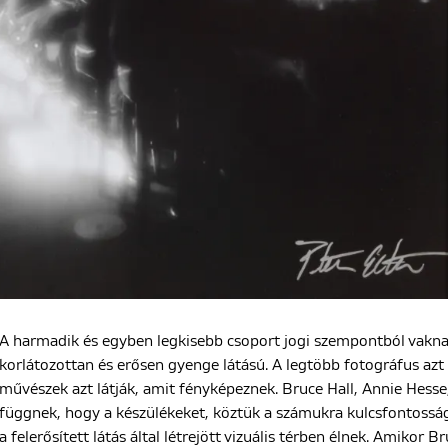
A harmadik és egyben legkisebb csoport jogi szempontból vakna
korlátozottan és erősen gyenge látású. A legtöbb fotográfus azt 
művészek azt látják, amit fényképeznek. Bruce Hall, Annie Hesse
függnek, hogy a készülékeket, köztük a számukra kulcsfontossá
a felerősített látás által létrejött vizuális térben élnek. Amikor 