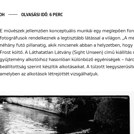
LOH
OLVASÁSI IDŐ: 6 PERC
E művészek jellemzően konceptuális munkái egy meglepően fontos
fotográfusok rendelkeznek a legtisztább látással a világon. „A 
néhány futó pillanatig, akik nincsenek abban a helyzetben, hogy t
Frost költő. A Láthatatlan Látvány (Sight Unseen) című kiállít
gyűjtemény alkotóihoz hasonlóan különböző egyéniségek – hár
beállítottság szerint készítik alkotásaikat. A túlzott leegyszerűsí
amelyben az alkotások létrejöttét vizsgálhatjuk.