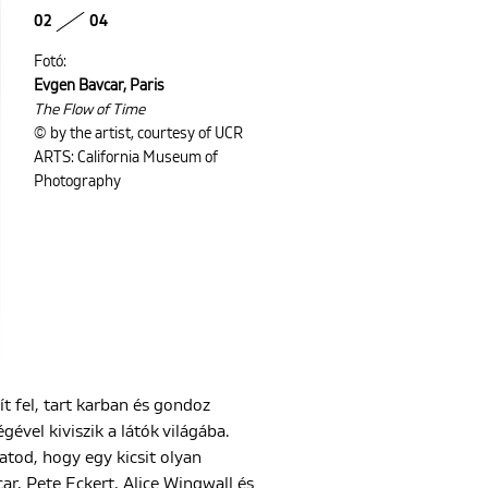
02
04
Fotó:
Evgen Bavcar, Paris
The Flow of Time
© by the artist, courtesy of UCR
ARTS: California Museum of
Photography
t fel, tart karban és gondoz
vel kiviszik a látók világába.
tod, hogy egy kicsit olyan
ar, Pete Eckert, Alice Wingwall és