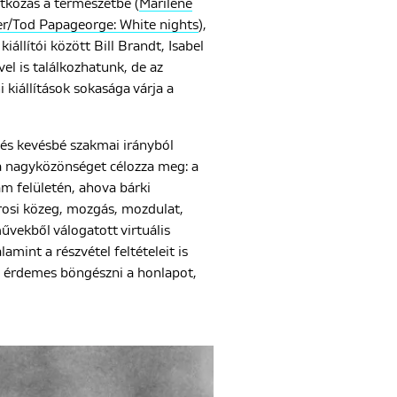
atkozás a természetbe (
Marilene
r/Tod Papageorge: White nights
),
l kiállítói között Bill Brandt, Isabel
el is találkozhatunk, de az
 kiállítások sokasága várja a
 és kevésbé szakmai irányból
a nagyközönséget célozza meg: a
ram felületén, ahova bárki
rosi közeg, mozgás, mozdulat,
űvekből válogatott virtuális
amint a részvétel feltételeit is
rt érdemes böngészni a honlapot,