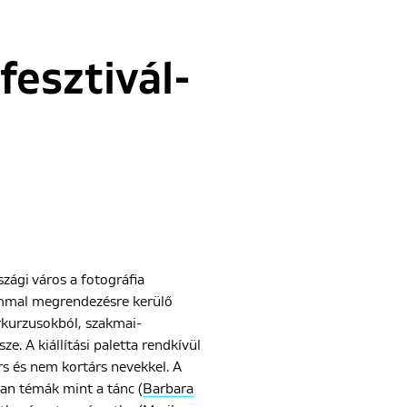
fesztivál-
zági város a fotográfia
ommal megrendezésre kerülő
rkurzusokból, szakmai-
. A kiállítási paletta rendkívül
rs és nem kortárs nevekkel. A
yan témák mint a tánc (
Barbara