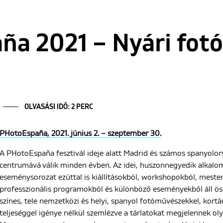
a 2021 – Nyári fotó
OLVASÁSI IDŐ: 2 PERC
PHotoEspaña, 2021. június 2. – szeptember 30.
A PHotoEspaña fesztivál ideje alatt Madrid és számos spanyolors
centrumává válik minden évben. Az idei, huszonnegyedik alkal
eseménysorozat ezúttal is kiállításokból, workshopokból, meste
professzionális programokból és különböző eseményekből áll össze
színes, tele nemzetközi és helyi, spanyol fotóművészekkel, kortá
teljeséggel igénye nélkül szemlézve a tárlatokat megjelennek ol