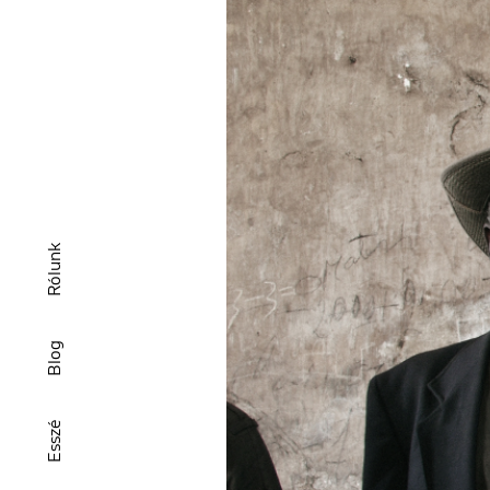
Rólunk
Blog
Esszé