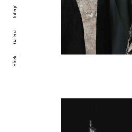
Interjú
Galéria
Hírek