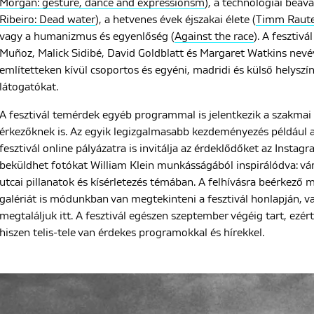
Morgan: gesture, dance and expressionsm
), a technológiai beav
Ribeiro: Dead water
), a hetvenes évek éjszakai élete (
Timm Raute
vagy a humanizmus és egyenlőség (
Against the race
). A fesztivá
Muñoz, Malick Sidibé, David Goldblatt és Margaret Watkins nevév
említetteken kívül csoportos és egyéni, madridi és külső helyszíni
látogatókat.
A fesztivál temérdek egyéb programmal is jelentkezik a szakmai
érkezőknek is. Az egyik legizgalmasabb kezdeményezés például 
fesztivál online pályázatra is invitálja az érdeklődőket az Instag
beküldhet fotókat William Klein munkásságából inspirálódva: vá
utcai pillanatok és kísérletezés témában. A felhívásra beérkező m
galériát is módunkban van megtekinteni a fesztivál honlapján, val
megtaláljuk itt. A fesztivál egészen szeptember végéig tart, ezé
hiszen telis-tele van érdekes programokkal és hírekkel.