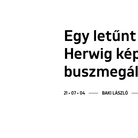
Egy letűnt
Herwig kép
buszmegál
21 • 07 • 04
BAKI LÁSZLÓ