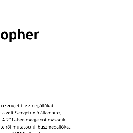
topher
ben szovjet buszmegállókat
t a volt Szovjetunió államaiba,
n. A 2017-ben megjelent második
eteiről mutatott új buszmegállókat,