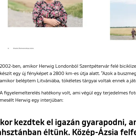
2002-ben, amikor Herwig Londonból Szentpétervár felé biciklize
készít egy új fényképet a 2800 km-es útja alatt. "Azok a buszme
amikor beléptem Litvániába, tökéletes tárgyai voltak ennek a ját
A figyelemelterelés hatékony volt, ami végül egy terjedelmes fotó
mesélt Herwig egy interjúban:
kkor kezdtek el igazán gyarapodni, 
hsztánban éltünk. Közép-Ázsia fel