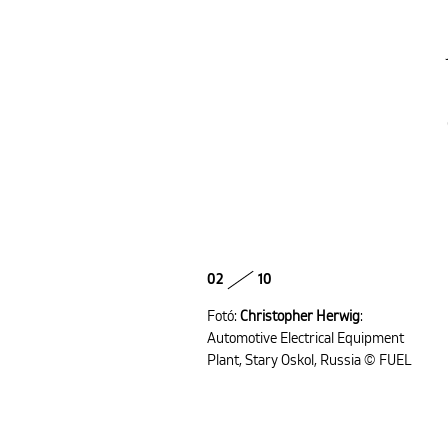
02
10
Fotó:
Christopher Herwig
:
Automotive Electrical Equipment
Plant, Stary Oskol, Russia © FUEL