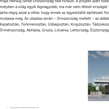
majd Herwig ismét Oroszország felé fordult. A projekt alatt töb
melyben a világ egyik legnagyobb, ma már nem létező országát –
járta végig azzal a céllal, hogy ennek az egyedülálló építészeti f
mutassa meg. Az utazása során – Oroszország mellett – az alább
Kazahsztán, Türkmenisztán, Üzbegisztán, Kirgizisztán, Tádzsikis
Örményország, Abházia, Grúzia, Litvánia, Lettország, Észtország