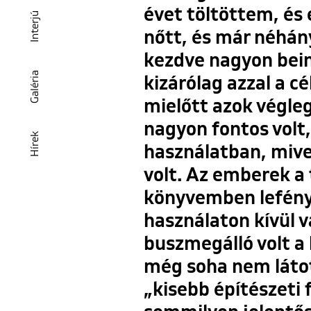
évet töltöttem, és 
Interjú
nőtt, és már néhán
kezdve nagyon bei
Galéria
kizárólag azzal a c
mielőtt azok végle
nagyon fontos volt
Hírek
használatban, mive
volt. Az emberek a 
könyvemben lefény
használaton kívül 
buszmegálló volt a 
még soha nem látot
„kisebb építészeti