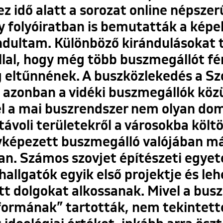
ez idő alatt a sorozat online népszer
y folyóiratban is bemutatták a képe
ndultam. Különböző kirándulásokat
éllal, hogy még több buszmegállót f
g eltűnnének. A buszközlekedés a Sz
, azonban a vidéki buszmegállók közü
l a mai buszrendszer nem olyan dom
távoli területekről a városokba költö
képezett buszmegálló valójában má
van. Számos szovjet építészeti egye
hallgatók egyik első projektje és le
t dolgokat alkossanak. Mivel a bus
 formának” tartották, nem tekintet