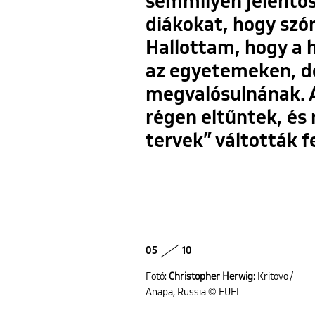
semmilyen jelentős 
diákokat, hogy sz
Hallottam, hogy a 
az egyetemeken, de
megvalósulnának. A
régen eltűntek, és
tervek” váltották f
05
10
Fotó:
Christopher Herwig
: Kritovo /
Anapa, Russia © FUEL