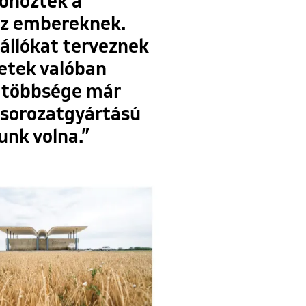
tönözték a
az embereknek.
állókat terveznek
etek valóban
k többsége már
, sorozatgyártású
unk volna.”