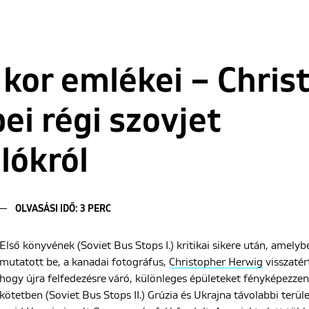
 kor emlékei – Chris
ei régi szovjet
lókról
OLVASÁSI IDŐ: 3 PERC
Első könyvének (Soviet Bus Stops I.) kritikai sikere után, amely
mutatott be, a kanadai fotográfus,
Christopher Herwig
visszatér
hogy újra felfedezésre váró, különleges épületeket fényképezze
kötetben (Soviet Bus Stops II.) Grúzia és Ukrajna távolabbi terül