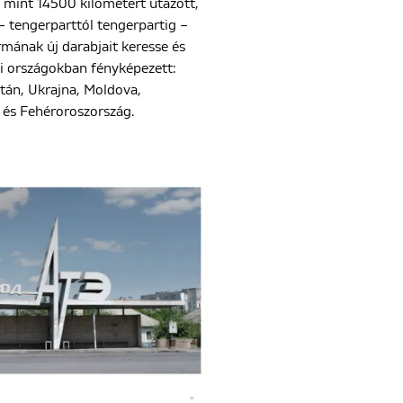
b mint 14500 kilométert utazott,
 tengerparttól tengerpartig –
ormának új darabjait keresse és
i országokban fényképezett:
ztán, Ukrajna, Moldova,
 és Fehéroroszország.