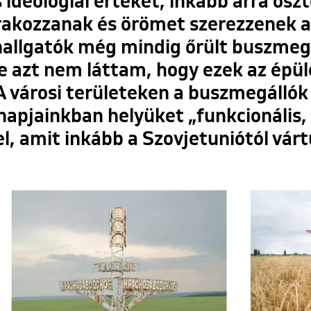
ideológiai értéket, inkább arra ösz
órakozzanak és örömet szerezzenek 
hallgatók még mindig őrült buszmeg
 azt nem láttam, hogy ezek az épül
 városi területeken a buszmegálló
 napjainkban helyüket „funkcionális
el, amit inkább a Szovjetuniótól várt