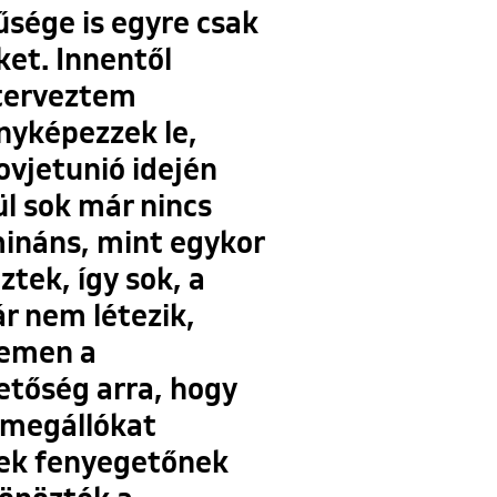
űsége is egyre csak
ket. Innentől
 terveztem
ényképezzek le,
ovjetunió idején
l sok már nincs
ináns, mint egykor
ztek, így sok, a
r nem létezik,
temen a
hetőség arra, hogy
zmegállókat
tek fenyegetőnek