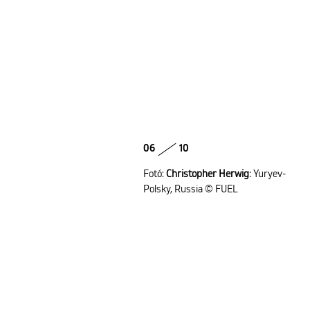
06
10
Fotó:
Christopher Herwig
: Yuryev-
Polsky, Russia © FUEL