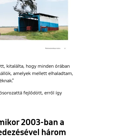
tt, kitalálta, hogy minden órában
gállók, amelyek mellett elhaladtam,
éknak."
sorozattá fejlődött, erről így
amikor 2003-ban a
fedezésével három