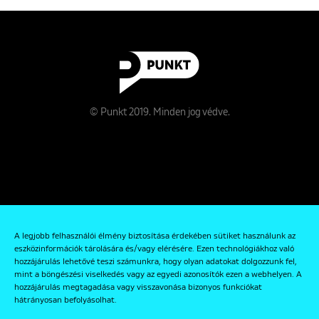
© Punkt 2019. Minden jog védve.
Rólunk
A legjobb felhasználói élmény biztosítása érdekében sütiket használunk az
Kapcsolat
eszközinformációk tárolására és/vagy elérésére. Ezen technológiákhoz való
hozzájárulás lehetővé teszi számunkra, hogy olyan adatokat dolgozzunk fel,
Adatkezelési és Adatvédelmi Szabályzat
mint a böngészési viselkedés vagy az egyedi azonosítók ezen a webhelyen. A
hozzájárulás megtagadása vagy visszavonása bizonyos funkciókat
hátrányosan befolyásolhat.