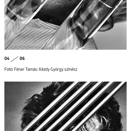
04
06
Fotó: Féner Tamás: Kézdy György színész