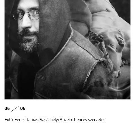
06
06
Fotó: Féner Tamás: Vásárhelyi Anzelm bencés szerzetes