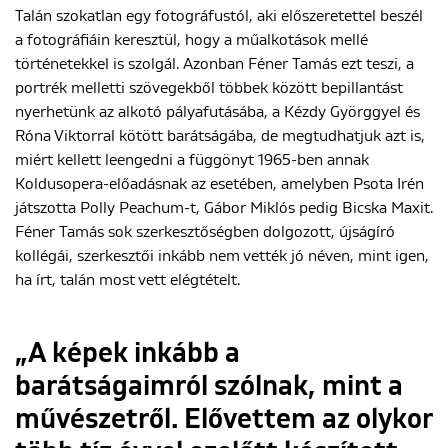
Talán szokatlan egy fotográfustól, aki előszeretettel beszél
a fotográfiáin keresztül, hogy a műalkotások mellé
történetekkel is szolgál. Azonban Féner Tamás ezt teszi, a
portrék melletti szövegekből többek között bepillantást
nyerhetünk az alkotó pályafutásába, a Kézdy Györggyel és
Róna Viktorral kötött barátságába, de megtudhatjuk azt is,
miért kellett leengedni a függönyt 1965-ben annak
Koldusopera-előadásnak az esetében, amelyben Psota Irén
játszotta Polly Peachum-t, Gábor Miklós pedig Bicska Maxit.
Féner Tamás sok szerkesztőségben dolgozott, újságíró
kollégái, szerkesztői inkább nem vették jó néven, mint igen,
ha írt, talán most vett elégtételt.
„A képek inkább a
barátságaimról szólnak, mint a
művészetről. Elővettem az olykor