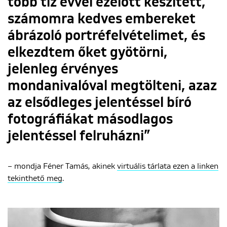
több tíz évvel ezelőtt készített,
számomra kedves embereket
ábrázoló portréfelvételimet, és
elkezdtem őket gyötörni,
jelenleg érvényes
mondanivalóval megtölteni, azaz
az elsődleges jelentéssel bíró
fotográfiákat másodlagos
jelentéssel felruházni”
– mondja Féner Tamás, akinek
virtuális tárlata ezen a linken
tekinthető meg
.