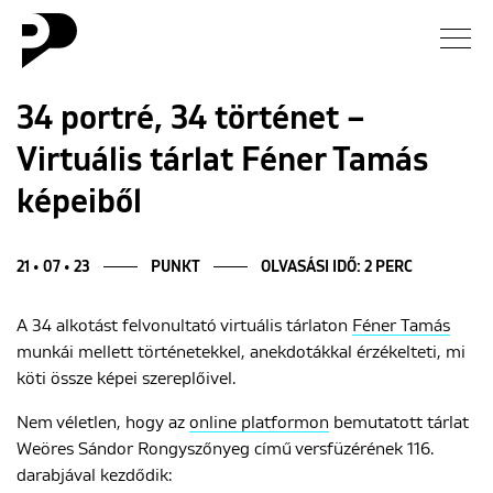
Hírek
34 portré, 34 történet –
Virtuális tárlat Féner Tamás
Galéria
képeiből
Interjú
21 • 07 • 23
PUNKT
OLVASÁSI IDŐ: 2 PERC
Esszé
A 34 alkotást felvonultató virtuális tárlaton
Féner Tamás
Blog
munkái mellett történetekkel, anekdotákkal érzékelteti, mi
köti össze képei szereplőivel.
Rólunk
Nem véletlen, hogy az
online platformon
bemutatott tárlat
Weöres Sándor Rongyszőnyeg című versfüzérének 116.
darabjával kezdődik: