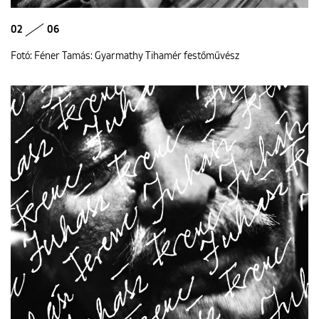
02
06
Fotó: Féner Tamás: Gyarmathy Tihamér festőművész