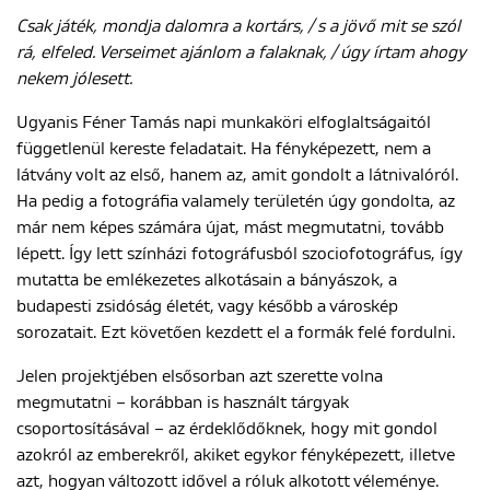
Csak játék, mondja dalomra a kortárs, / s a jövő mit se szól
rá, elfeled. Verseimet ajánlom a falaknak, / úgy írtam ahogy
ENGLISH
nekem jólesett.
Ugyanis Féner Tamás napi munkaköri elfoglaltságaitól
függetlenül kereste feladatait. Ha fényképezett, nem a
látvány volt az első, hanem az, amit gondolt a látnivalóról.
Ha pedig a fotográfia valamely területén úgy gondolta, az
már nem képes számára újat, mást megmutatni, tovább
lépett. Így lett színházi fotográfusból szociofotográfus, így
mutatta be emlékezetes alkotásain a bányászok, a
budapesti zsidóság életét, vagy később a városkép
sorozatait. Ezt követően kezdett el a formák felé fordulni.
Jelen projektjében elsősorban azt szerette volna
megmutatni – korábban is használt tárgyak
csoportosításával – az érdeklődőknek, hogy mit gondol
azokról az emberekről, akiket egykor fényképezett, illetve
azt, hogyan változott idővel a róluk alkotott véleménye.