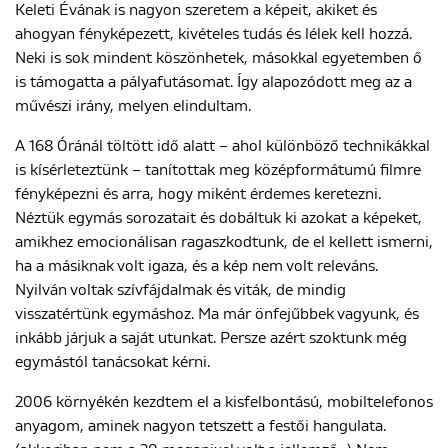
Keleti Évának is nagyon szeretem a képeit, akiket és
ahogyan fényképezett, kivételes tudás és lélek kell hozzá.
Neki is sok mindent köszönhetek, másokkal egyetemben ő
is támogatta a pályafutásomat. Így alapozódott meg az a
művészi irány, melyen elindultam.
A 168 Óránál töltött idő alatt – ahol különböző technikákkal
is kísérleteztünk – tanítottak meg középformátumú filmre
fényképezni és arra, hogy miként érdemes keretezni.
Néztük egymás sorozatait és dobáltuk ki azokat a képeket,
amikhez emocionálisan ragaszkodtunk, de el kellett ismerni,
ha a másiknak volt igaza, és a kép nem volt releváns.
Nyilván voltak szívfájdalmak és viták, de mindig
visszatértünk egymáshoz. Ma már önfejűbbek vagyunk, és
inkább járjuk a saját utunkat. Persze azért szoktunk még
egymástól tanácsokat kérni.
2006 környékén kezdtem el a kisfelbontású, mobiltelefonos
anyagom, aminek nagyon tetszett a festői hangulata.