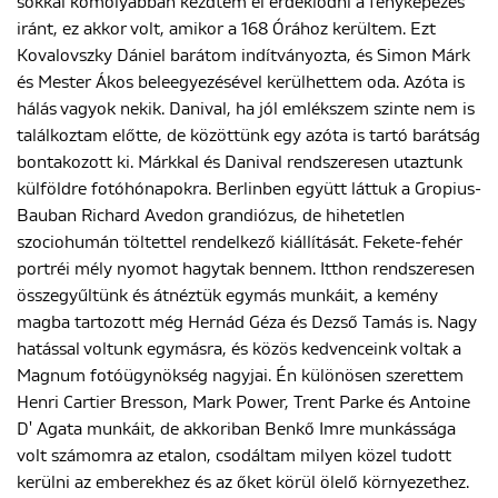
sokkal komolyabban kezdtem el érdeklődni a fényképezés
iránt, ez akkor volt, amikor a 168 Órához kerültem. Ezt
Kovalovszky Dániel barátom indítványozta, és Simon Márk
ENGLISH
és Mester Ákos beleegyezésével kerülhettem oda. Azóta is
hálás vagyok nekik. Danival, ha jól emlékszem szinte nem is
találkoztam előtte, de közöttünk egy azóta is tartó barátság
bontakozott ki. Márkkal és Danival rendszeresen utaztunk
külföldre fotóhónapokra. Berlinben együtt láttuk a Gropius-
Bauban Richard Avedon grandiózus, de hihetetlen
szociohumán töltettel rendelkező kiállítását. Fekete-fehér
portréi mély nyomot hagytak bennem. Itthon rendszeresen
összegyűltünk és átnéztük egymás munkáit, a kemény
magba tartozott még Hernád Géza és Dezső Tamás is. Nagy
hatással voltunk egymásra, és közös kedvenceink voltak a
Magnum fotóügynökség nagyjai. Én különösen szerettem
Henri Cartier Bresson, Mark Power, Trent Parke és Antoine
D' Agata munkáit, de akkoriban Benkő Imre munkássága
volt számomra az etalon, csodáltam milyen közel tudott
kerülni az emberekhez és az őket körül ölelő környezethez.