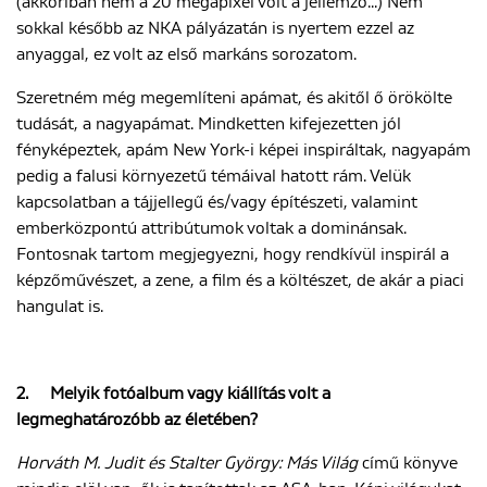
(akkoriban nem a 20 megapixel volt a jellemző...) Nem
sokkal később az NKA pályázatán is nyertem ezzel az
anyaggal, ez volt az első markáns sorozatom.
Szeretném még megemlíteni apámat, és akitől ő örökölte
tudását, a nagyapámat. Mindketten kifejezetten jól
fényképeztek, apám New York-i képei inspiráltak, nagyapám
pedig a falusi környezetű témáival hatott rám. Velük
kapcsolatban a tájjellegű és/vagy építészeti, valamint
emberközpontú attribútumok voltak a dominánsak.
Fontosnak tartom megjegyezni, hogy rendkívül inspirál a
képzőművészet, a zene, a film és a költészet, de akár a piaci
hangulat is.
2.
Melyik fotóalbum vagy kiállítás volt a
legmeghatározóbb az életében?
Horváth M. Judit és Stalter György: Más Világ
című könyve