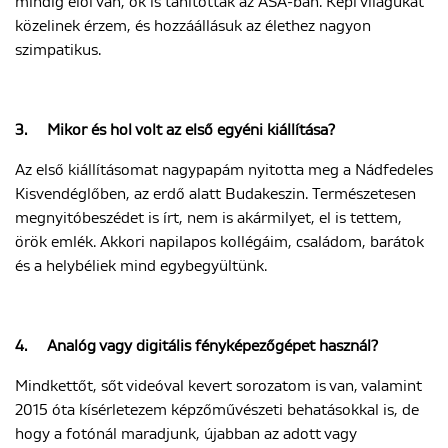
mindig elöl van, ők is tanítottak az ASA-ban. Képi világukat
közelinek érzem, és hozzáállásuk az élethez nagyon
szimpatikus.
3.
Mikor és hol volt az első egyéni kiállítása?
Az első kiállításomat nagypapám nyitotta meg a Nádfedeles
Kisvendéglőben, az erdő alatt Budakeszin. Természetesen
megnyitóbeszédet is írt, nem is akármilyet, el is tettem,
örök emlék. Akkori napilapos kollégáim, családom, barátok
és a helybéliek mind egybegyültünk.
4.
Analóg vagy digitális fényképezőgépet használ?
Mindkettőt, sőt videóval kevert sorozatom is van, valamint
2015 óta kísérletezem képzőművészeti behatásokkal is, de
hogy a fotónál maradjunk, újabban az adott vagy