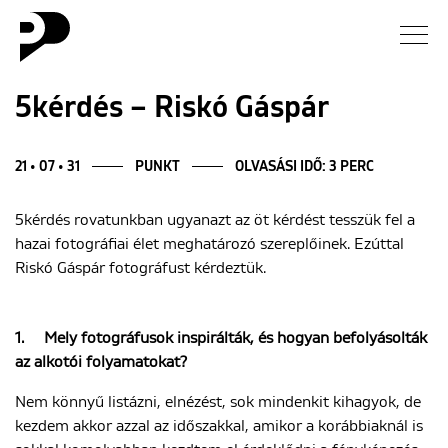
Hírek
5kérdés – Riskó Gáspár
Galéria
21 • 07 • 31
PUNKT
OLVASÁSI IDŐ: 3 PERC
Interjú
5kérdés rovatunkban ugyanazt az öt kérdést tesszük fel a
hazai fotográfiai élet meghatározó szereplőinek. Ezúttal
Esszé
Riskó Gáspár fotográfust kérdeztük.
Blog
1.
Mely fotográfusok inspirálták, és hogyan befolyásolták
az alkotói folyamatokat?
Rólunk
Nem könnyű listázni, elnézést, sok mindenkit kihagyok, de
kezdem akkor azzal az időszakkal, amikor a korábbiaknál is