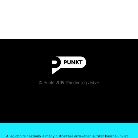
© Punkt 2019. Minden jog védve.
Rólunk
A legjobb felhasználói élmény biztosítása érdekében sütiket használunk az