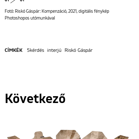
01
01
Fotó: Riskó Gáspár: Kompenzáció, 2021, digitális fénykép
Photoshopos utómunkával
5kérdés
interjú
Riskó Gáspár
CÍMKÉK
Következő